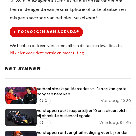
2026 in jouw agenda. Gebruik de button hieronder om
hem in de agenda van je smartphone of pc te plaatsen en
mis geen seconde van het nieuwe seizoen!
+ TOEVOEGEN AAN AGENDA
We hebben ook een versie met alleen de race en kwalificatie.
klik hier voor deze versie en meer uitleg
.
NET BINNEN
Verbaal steekspel Mercedes vs. Ferrari kan grote
hoogten bereiken
Vandaag, 10:30
3
Verstappen pakt rapportcijfer 10 en schaart zich
bij absolute buitencategorie
Vandaag, 09:45
1
Verstappen ontvangt uitnodiging voor bijzonder