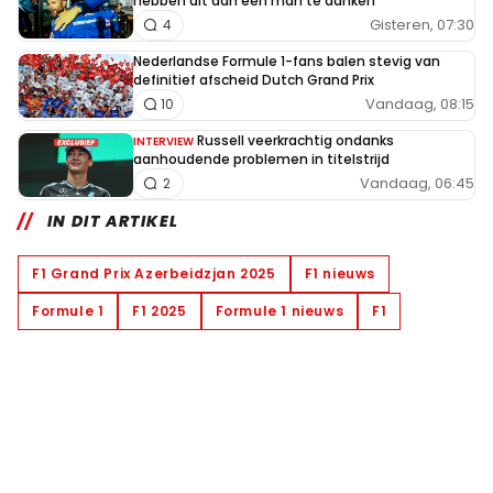
hebben dit aan één man te danken"
Gisteren, 07:30
4
Nederlandse Formule 1-fans balen stevig van
definitief afscheid Dutch Grand Prix
Vandaag, 08:15
10
Russell veerkrachtig ondanks
INTERVIEW
aanhoudende problemen in titelstrijd
Vandaag, 06:45
2
IN DIT ARTIKEL
F1 Grand Prix Azerbeidzjan 2025
F1 nieuws
Formule 1
F1 2025
Formule 1 nieuws
F1