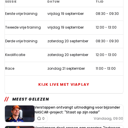
F1
SESSIE
DATUM
TIJD
Tijden
Eerste vrije training
vrijdag 19 september
08:30
-
09:30
GP
Azerbeidzjan
Tweede vrije training
vrijdag 19 september
12:00
-
13:00
Derde vrije training
zaterdag 20 september
08:30
-
09:30
Kwalificatie
zaterdag 20 september
12:00
-
13:00
Race
zondag 21 september
11:00
-
13:00
KIJK LIVE MET VIAPLAY
MEEST GELEZEN
Verstappen ontvangt uitnodiging voor bijzonder
NASCAR-project: "Staat op zijn radar"
Vandaag, 09:00
0
Verstappen doet oproep aan regering: "Iedereen