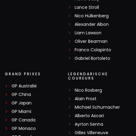
Lance Stroll
Nico Hülkenberg
Alexander Albon
Liam Lawson
Oliver Bearman
Franco Colapinto
Gabriel Bortoleto
GRAND PRIXES
LEGENDARISCHE
COUREURS
GP Australië
Nico Rosberg
GP China
Alain Prost
GP Japan
Michael Schumacher
GP Miami
Alberto Ascari
GP Canada
Ayrton Senna
GP Monaco
Gilles Villeneuve