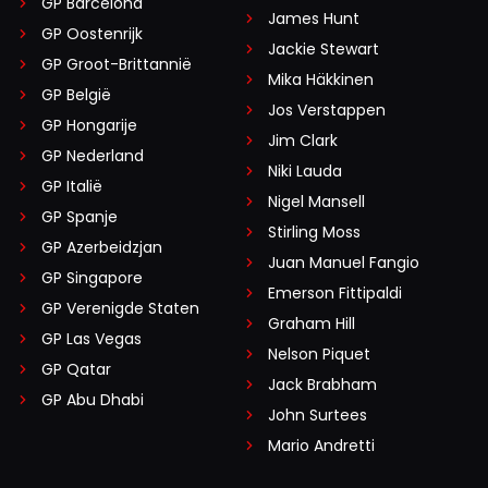
GP Barcelona
James Hunt
GP Oostenrijk
Jackie Stewart
GP Groot-Brittannië
Mika Häkkinen
GP België
Jos Verstappen
GP Hongarije
Jim Clark
GP Nederland
Niki Lauda
GP Italië
Nigel Mansell
GP Spanje
Stirling Moss
GP Azerbeidzjan
Juan Manuel Fangio
GP Singapore
Emerson Fittipaldi
GP Verenigde Staten
Graham Hill
GP Las Vegas
Nelson Piquet
GP Qatar
Jack Brabham
GP Abu Dhabi
John Surtees
Mario Andretti