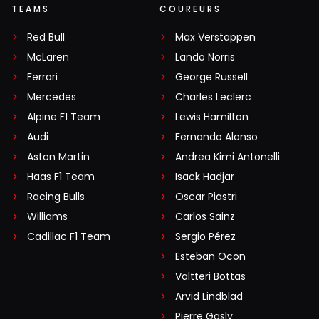
TEAMS
COUREURS
Red Bull
Max Verstappen
McLaren
Lando Norris
Ferrari
George Russell
Mercedes
Charles Leclerc
Alpine F1 Team
Lewis Hamilton
Audi
Fernando Alonso
Aston Martin
Andrea Kimi Antonelli
Haas F1 Team
Isack Hadjar
Racing Bulls
Oscar Piastri
Williams
Carlos Sainz
Cadillac F1 Team
Sergio Pérez
Esteban Ocon
Valtteri Bottas
Arvid Lindblad
Pierre Gasly