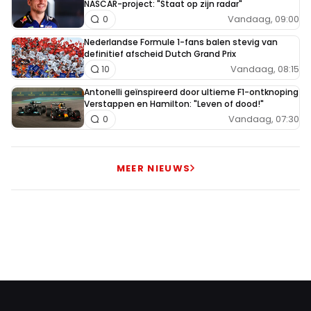
NASCAR-project: "Staat op zijn radar"
Vandaag, 09:00
0
Nederlandse Formule 1-fans balen stevig van
definitief afscheid Dutch Grand Prix
Vandaag, 08:15
10
Antonelli geïnspireerd door ultieme F1-ontknoping
Verstappen en Hamilton: "Leven of dood!"
Vandaag, 07:30
0
MEER NIEUWS