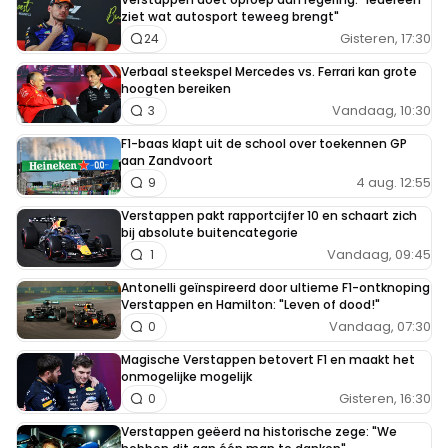
ziet wat autosport teweeg brengt"
Gisteren, 17:30
24
Verbaal steekspel Mercedes vs. Ferrari kan grote
hoogten bereiken
Vandaag, 10:30
3
F1-baas klapt uit de school over toekennen GP
aan Zandvoort
4 aug. 12:55
9
Verstappen pakt rapportcijfer 10 en schaart zich
bij absolute buitencategorie
Vandaag, 09:45
1
Antonelli geïnspireerd door ultieme F1-ontknoping
Verstappen en Hamilton: "Leven of dood!"
Vandaag, 07:30
0
Magische Verstappen betovert F1 en maakt het
onmogelijke mogelijk
Gisteren, 16:30
0
Verstappen geëerd na historische zege: "We