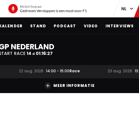
RN365 Podcast
Gedreven Verstappen is een must voor F1
KALENDER
STAND
PODCAST
VIDEO
INTERVIEWS
GP NEDERLAND
START RACE
14
01
:
16
:
26
d
Race
22 aug. 2026
14:00
-
15:00
23 aug. 2026
13
MEER INFORMATIE