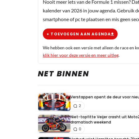
Nooit meer iets van de Formule 1 missen? Da
kalender van 2026 in jouw agenda. Gebruik d
smartphone of pc te plaatsen en mis geen se
+ TOEVOEGEN AAN AGENDA
We hebben ook een versie met alleen de race en kwa
klik hier voor deze versie en meer uitleg
.
NET BINNEN
Verstappen opent de deur voor ni
2
Niet-topfitte Veijer crasht uit Moto
dramatisch weekend
0