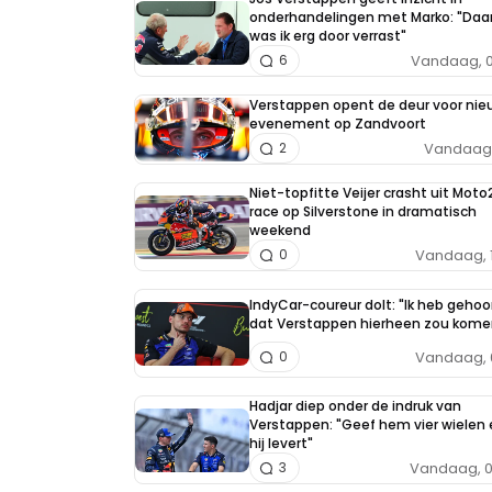
onderhandelingen met Marko: "Daa
was ik erg door verrast"
Vandaag, 0
6
Verstappen opent de deur voor nie
evenement op Zandvoort
Vandaag, 
2
Niet-topfitte Veijer crasht uit Moto
race op Silverstone in dramatisch
weekend
Vandaag, 
0
IndyCar-coureur dolt: "Ik heb gehoo
dat Verstappen hierheen zou kome
Vandaag, 
0
Hadjar diep onder de indruk van
Verstappen: "Geef hem vier wielen 
hij levert"
Vandaag, 0
3