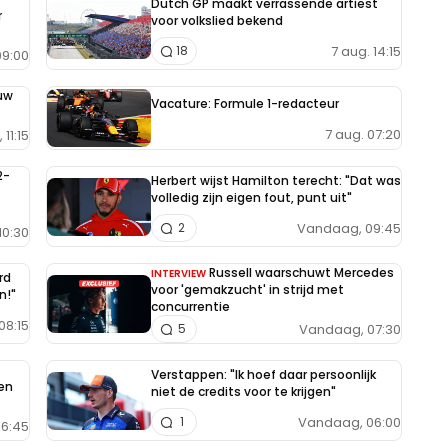
Dutch GP maakt verrassende artiest
r
voor volkslied bekend
7 aug. 14:15
18
9:00
uw
Vacature: Formule 1-redacteur
7 aug. 07:20
11:15
2-
Herbert wijst Hamilton terecht: "Dat was
volledig zijn eigen fout, punt uit"
Vandaag, 09:45
2
10:30
Russell waarschuwt Mercedes
INTERVIEW
rd
voor 'gemakzucht' in strijd met
n!"
concurrentie
08:15
Vandaag, 07:30
5
Verstappen: "Ik hoef daar persoonlijk
en
niet de credits voor te krijgen"
Vandaag, 06:00
1
6:45