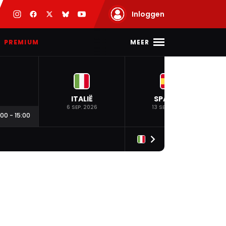
Inloggen
MEER
PREMIUM
ITALIË
SPANJE
6 SEP. 2026
13 SEP. 2026
:00
-
15:00