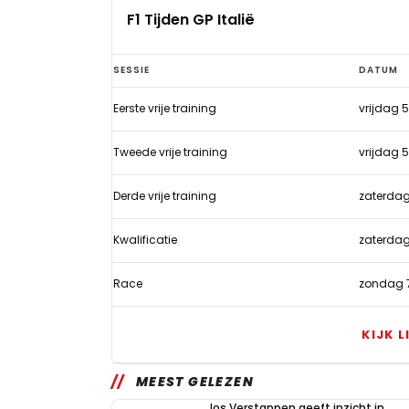
F1 Tijden GP Italië
F1
SESSIE
DATUM
Tijden
Eerste vrije training
vrijdag 
GP
Italië
Tweede vrije training
vrijdag 
Derde vrije training
zaterdag
Kwalificatie
zaterdag
Race
zondag 
KIJK L
MEEST GELEZEN
Jos Verstappen geeft inzicht in