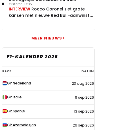
Gisteren, 17:05
bewerkstelligen?
INTERVIEW
Rocco Coronel ziet grote
kansen met nieuwe Red Bull-aanwinst:
"Hij weet de goede weg"
MEER NIEUWS
F1-KALENDER 2026
F1-
RACE
DATUM
kalender
GP Nederland
23 aug 2026
2026
GP Italië
6 sep 2026
GP Spanje
13 sep 2026
GP Azerbeidzjan
26 sep 2026