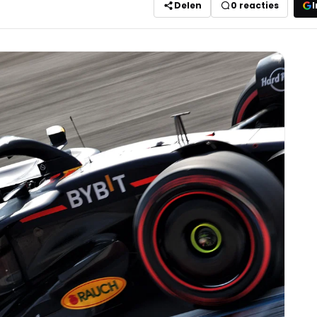
Delen
0
reacties
I