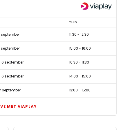
TIJD
5 september
11:30
-
12:30
5 september
15:00
-
16:00
 6 september
10:30
-
11:30
 6 september
14:00
-
15:00
7 september
13:00
-
15:00
IVE MET VIAPLAY