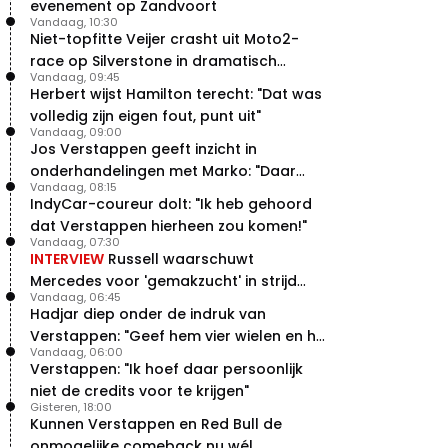
evenement op Zandvoort
Vandaag, 10:30
Niet-topfitte Veijer crasht uit Moto2-
race op Silverstone in dramatisch
Vandaag, 09:45
weekend
Herbert wijst Hamilton terecht: "Dat was
volledig zijn eigen fout, punt uit"
Vandaag, 09:00
Jos Verstappen geeft inzicht in
onderhandelingen met Marko: "Daar
Vandaag, 08:15
was ik erg door verrast"
IndyCar-coureur dolt: "Ik heb gehoord
dat Verstappen hierheen zou komen!"
Vandaag, 07:30
INTERVIEW
Russell waarschuwt
Mercedes voor 'gemakzucht' in strijd
Vandaag, 06:45
met concurrentie
Hadjar diep onder de indruk van
Verstappen: "Geef hem vier wielen en hij
Vandaag, 06:00
levert"
Verstappen: "Ik hoef daar persoonlijk
niet de credits voor te krijgen"
Gisteren, 18:00
Kunnen Verstappen en Red Bull de
onmogelijke comeback nu wél