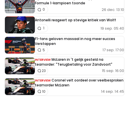
Formule 1-kampioen toonde
26 dec. 13:10
0
Antonelli reageert op stevige kritiek van Wolff
19 sep. 05:40
1
F1-fans geloven massaal in nog meer succes
Verstappen
17 sep. 17:00
5
McLaren in 't gelijk gesteld na
INTERVIEW
teamorder: "Terugbetaling voor Zandvoort"
15 sep. 16:00
23
Coronel velt oordeel over veelbesproken
INTERVIEW
teamorder McLaren
14 sep. 14:45
10