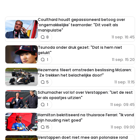
Coulthard houdt gepassioneerd betoog over
'ongemakkelijke' teamorder: "Dit voelt als
manipulatie"
11 sep. 16:45
8
Tsunoda onder druk gezet: "Dat is hem niet
gelukt"
11 sep. 15:20
1
Hezemans fileert omstreden beslissing McLaren:
"Ze trekken het belachelijke door!"
11 sep. 11:15
5
Schumacher vol lof over Verstappen: "Liet de rest
er als opaatjes uitzien"
11 sep. 09:45
1
Hamilton bekritiseerd na thuisrace Ferrari: "Ik vond
zijn houding niet goed"
11 sep. 09:00
15
Verstappen doet niet mee aan polonaise rond