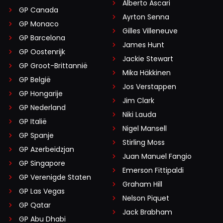
Alberto Ascari
GP Canada
Ayrton Senna
GP Monaco
Gilles Villeneuve
GP Barcelona
James Hunt
GP Oostenrijk
Jackie Stewart
GP Groot-Brittannië
Mika Häkkinen
GP België
Jos Verstappen
GP Hongarije
Jim Clark
GP Nederland
Niki Lauda
GP Italië
Nigel Mansell
GP Spanje
Stirling Moss
GP Azerbeidzjan
Juan Manuel Fangio
GP Singapore
Emerson Fittipaldi
GP Verenigde Staten
Graham Hill
GP Las Vegas
Nelson Piquet
GP Qatar
Jack Brabham
GP Abu Dhabi