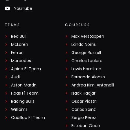
YouTube
TEAMS
COUREURS
Red Bull
Max Verstappen
McLaren
Lando Norris
Ferrari
George Russell
Mercedes
Charles Leclerc
Alpine F1 Team
Lewis Hamilton
Audi
Fernando Alonso
Aston Martin
Andrea Kimi Antonelli
Haas F1 Team
Isack Hadjar
Racing Bulls
Oscar Piastri
Williams
Carlos Sainz
Cadillac F1 Team
Sergio Pérez
Esteban Ocon