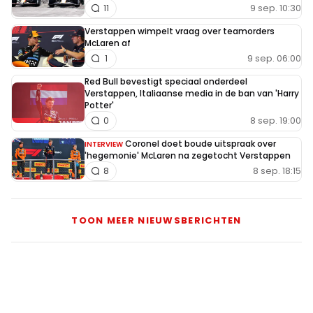
9 sep. 10:30
11
Verstappen wimpelt vraag over teamorders
McLaren af
9 sep. 06:00
1
Red Bull bevestigt speciaal onderdeel
Verstappen, Italiaanse media in de ban van 'Harry
Potter'
8 sep. 19:00
0
Coronel doet boude uitspraak over
INTERVIEW
'hegemonie' McLaren na zegetocht Verstappen
8 sep. 18:15
8
TOON MEER NIEUWSBERICHTEN