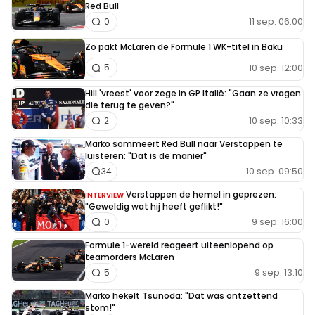
Red Bull
11 sep. 06:00
0
Zo pakt McLaren de Formule 1 WK-titel in Baku
10 sep. 12:00
5
Hill 'vreest' voor zege in GP Italië: "Gaan ze vragen
die terug te geven?"
10 sep. 10:33
2
Marko sommeert Red Bull naar Verstappen te
luisteren: "Dat is de manier"
10 sep. 09:50
34
Verstappen de hemel in geprezen:
INTERVIEW
"Geweldig wat hij heeft geflikt!"
9 sep. 16:00
0
Formule 1-wereld reageert uiteenlopend op
teamorders McLaren
9 sep. 13:10
5
Marko hekelt Tsunoda: "Dat was ontzettend
stom!"