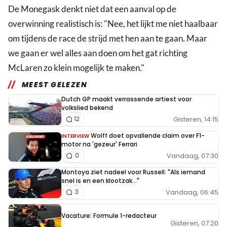
De Monegask denkt niet dat een aanval op de
overwinning realistisch is: "Nee, het lijkt me niet haalbaar
om tijdens de race de strijd met hen aan te gaan. Maar
we gaan er wel alles aan doen om het gat richting
McLaren zo klein mogelijk te maken."
MEEST GELEZEN
Dutch GP maakt verrassende artiest voor
volkslied bekend
Gisteren, 14:15
12
Wolff doet opvallende claim over F1-
INTERVIEW
motor na 'gezeur' Ferrari
Vandaag, 07:30
0
Montoya ziet nadeel voor Russell: "Als iemand
snel is en een klootzak..."
Vandaag, 06:45
3
Vacature: Formule 1-redacteur
Gisteren, 07:20