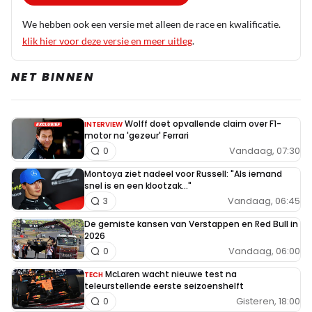
We hebben ook een versie met alleen de race en kwalificatie.
klik hier voor deze versie en meer uitleg
.
NET BINNEN
Wolff doet opvallende claim over F1-
INTERVIEW
motor na 'gezeur' Ferrari
Vandaag, 07:30
0
Montoya ziet nadeel voor Russell: "Als iemand
snel is en een klootzak..."
Vandaag, 06:45
3
De gemiste kansen van Verstappen en Red Bull in
2026
Vandaag, 06:00
0
McLaren wacht nieuwe test na
TECH
teleurstellende eerste seizoenshelft
Gisteren, 18:00
0