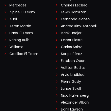
Mercedes
Charles Leclerc
Alpine F1 Team
Lewis Hamilton
Audi
Fernando Alonso
Aston Martin
Andrea Kimi Antonelli
Haas F1 Team
Isack Hadjar
Racing Bulls
Oscar Piastri
Williams
Carlos Sainz
Cadillac F1 Team
Sergio Pérez
Esteban Ocon
Valtteri Bottas
Arvid Lindblad
Pierre Gasly
Lance Stroll
Nico Hülkenberg
Alexander Albon
Liam Lawson