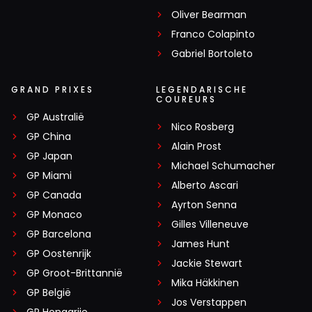
Oliver Bearman
Franco Colapinto
Gabriel Bortoleto
GRAND PRIXES
LEGENDARISCHE
COUREURS
GP Australië
Nico Rosberg
GP China
Alain Prost
GP Japan
Michael Schumacher
GP Miami
Alberto Ascari
GP Canada
Ayrton Senna
GP Monaco
Gilles Villeneuve
GP Barcelona
James Hunt
GP Oostenrijk
Jackie Stewart
GP Groot-Brittannië
Mika Häkkinen
GP België
Jos Verstappen
GP Hongarije