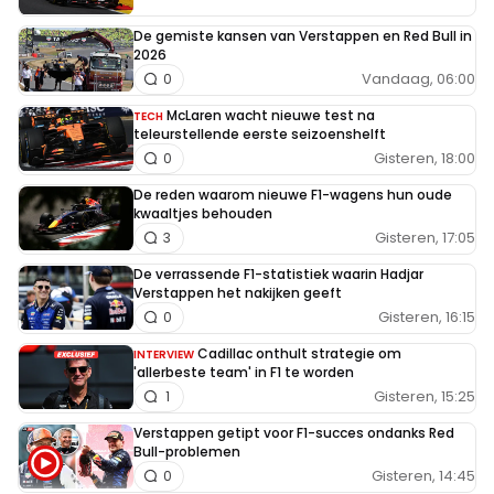
De gemiste kansen van Verstappen en Red Bull in
2026
Vandaag, 06:00
0
McLaren wacht nieuwe test na
TECH
teleurstellende eerste seizoenshelft
Gisteren, 18:00
0
De reden waarom nieuwe F1-wagens hun oude
kwaaltjes behouden
Gisteren, 17:05
3
De verrassende F1-statistiek waarin Hadjar
Verstappen het nakijken geeft
Gisteren, 16:15
0
Cadillac onthult strategie om
INTERVIEW
'allerbeste team' in F1 te worden
Gisteren, 15:25
1
Verstappen getipt voor F1-succes ondanks Red
Bull-problemen
Gisteren, 14:45
0