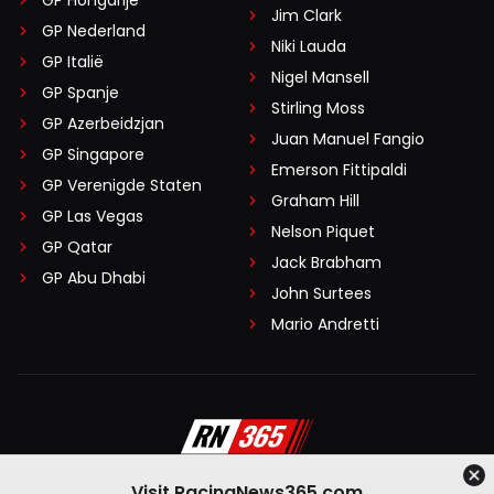
Jim Clark
GP Nederland
Niki Lauda
GP Italië
Nigel Mansell
GP Spanje
Stirling Moss
GP Azerbeidzjan
Juan Manuel Fangio
GP Singapore
Emerson Fittipaldi
GP Verenigde Staten
Graham Hill
GP Las Vegas
Nelson Piquet
GP Qatar
Jack Brabham
GP Abu Dhabi
John Surtees
Mario Andretti
Visit RacingNews365.com