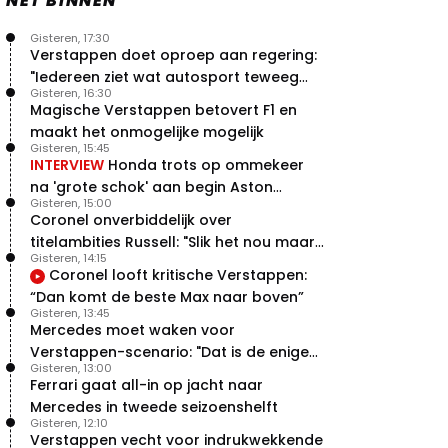
NET BINNEN
Gisteren, 17:30
Verstappen doet oproep aan regering:
"Iedereen ziet wat autosport teweeg
Gisteren, 16:30
brengt"
Magische Verstappen betovert F1 en
maakt het onmogelijke mogelijk
Gisteren, 15:45
INTERVIEW
Honda trots op ommekeer
na 'grote schok' aan begin Aston
Gisteren, 15:00
Martin-avontuur
Coronel onverbiddelijk over
titelambities Russell: "Slik het nou maar
Gisteren, 14:15
gewoon"
Coronel looft kritische Verstappen:
“Dan komt de beste Max naar boven”
Gisteren, 13:45
Mercedes moet waken voor
Verstappen-scenario: "Dat is de enige
Gisteren, 13:00
manier"
Ferrari gaat all-in op jacht naar
Mercedes in tweede seizoenshelft
Gisteren, 12:10
Verstappen vecht voor indrukwekkende