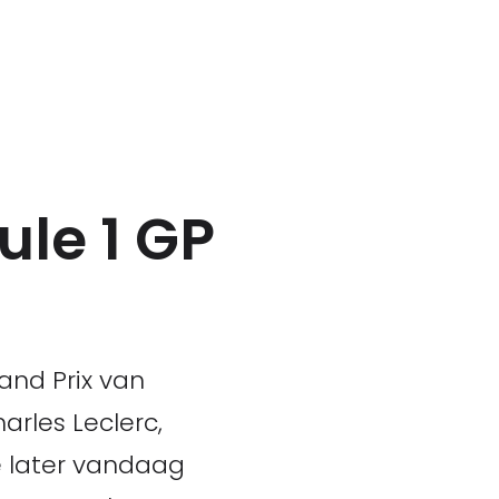
ule 1 GP
rand Prix van
rles Leclerc,
e later vandaag