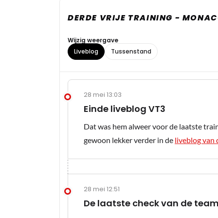
DERDE VRIJE TRAINING - MONA
Wijzig weergave
Liveblog
Tussenstand
28 mei 13:03
Einde liveblog VT3
Dat was hem alweer voor de laatste trai
gewoon lekker verder in de
liveblog van 
28 mei 12:51
De laatste check van de team