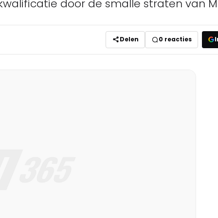
lificatie door de smalle straten van M
Delen
0
reacties
I