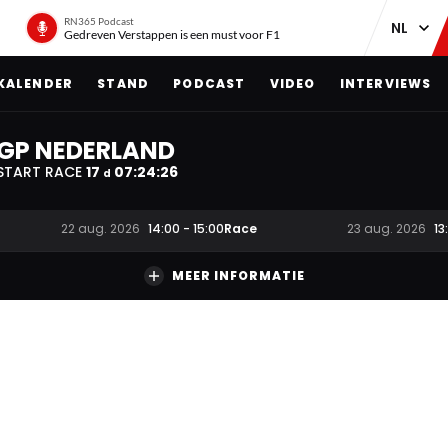
RN365 Podcast
Gedreven Verstappen is een must voor F1
KALENDER
STAND
PODCAST
VIDEO
INTERVIEWS
GP NEDERLAND
START RACE
17
07
:
24
:
25
d
Race
22 aug. 2026
14:00
-
15:00
23 aug. 2026
13
MEER INFORMATIE