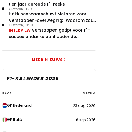
tien jaar durende F1-reeks
Gisteren, 11:20
Häkkinen waarschuwt McLaren voor
Verstappen-overweging: "Waarom zou
Gisteren, 10:30
je?"
INTERVIEW
Verstappen getipt voor F1-
succes ondanks aanhoudende
problemen
MEER NIEUWS
F1-KALENDER 2026
F1-
RACE
DATUM
kalender
GP Nederland
23 aug 2026
2026
GP Italië
6 sep 2026