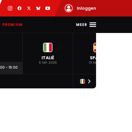
Inloggen
MEER
PREMIUM
ITALIË
SPANJE
6 SEP. 2026
13 SEP. 2026
:00
-
15:00