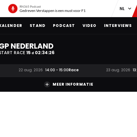
RN365 Podcast
Gedreven Verstappen is een must voor F1
KALENDER
STAND
PODCAST
VIDEO
INTERVIEWS
GP NEDERLAND
START RACE
15
02
:
34
:
25
d
Race
22 aug. 2026
14:00
-
15:00
23 aug. 2026
13
MEER INFORMATIE