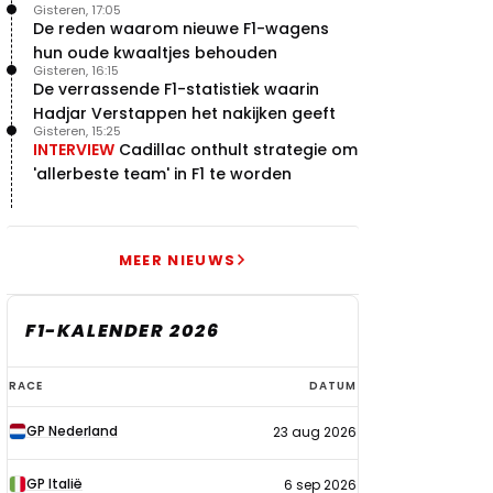
Gisteren, 17:05
De reden waarom nieuwe F1-wagens
hun oude kwaaltjes behouden
Gisteren, 16:15
De verrassende F1-statistiek waarin
Hadjar Verstappen het nakijken geeft
Gisteren, 15:25
INTERVIEW
Cadillac onthult strategie om
'allerbeste team' in F1 te worden
MEER NIEUWS
F1-KALENDER 2026
F1-
RACE
DATUM
kalender
GP Nederland
23 aug 2026
2026
GP Italië
6 sep 2026