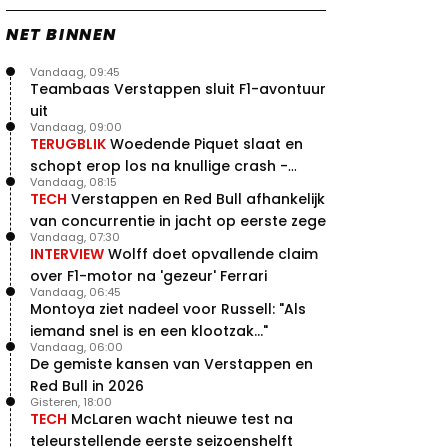
NET BINNEN
Vandaag, 09:45
Teambaas Verstappen sluit F1-avontuur
uit
Vandaag, 09:00
TERUGBLIK
Woedende Piquet slaat en
schopt erop los na knullige crash -
Vandaag, 08:15
terugblik
TECH
Verstappen en Red Bull afhankelijk
van concurrentie in jacht op eerste zege
Vandaag, 07:30
INTERVIEW
Wolff doet opvallende claim
over F1-motor na 'gezeur' Ferrari
Vandaag, 06:45
Montoya ziet nadeel voor Russell: "Als
iemand snel is en een klootzak..."
Vandaag, 06:00
De gemiste kansen van Verstappen en
Red Bull in 2026
Gisteren, 18:00
TECH
McLaren wacht nieuwe test na
teleurstellende eerste seizoenshelft