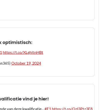
 optimistisch:
1
https://t.co/XLghitnHBt
ws365)
October 19, 2024
lificatie vind je hier!
de van deze kwalificatie...
#F1
https://t.co/Qzl3Ptz3E8