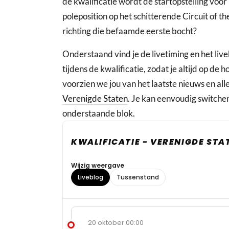
de kwalificatie wordt de startopstelling voor
poleposition op het schitterende Circuit of 
richting die befaamde eerste bocht?
Onderstaand vind je de livetiming en het liv
tijdens de kwalificatie, zodat je altijd op de 
voorzien we jou van het laatste nieuws en alle
Verenigde Staten
. Je kan eenvoudig switchen
onderstaande blok.
KWALIFICATIE - VERENIGDE STA
Wijzig weergave
Liveblog
Tussenstand
20 oktober 00:00