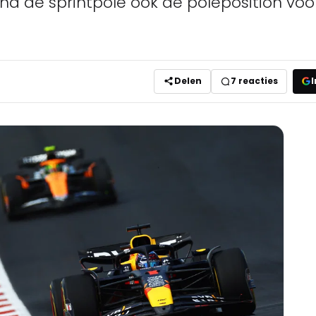
na de sprintpole ook de poleposition voo
Delen
7
reacties
I