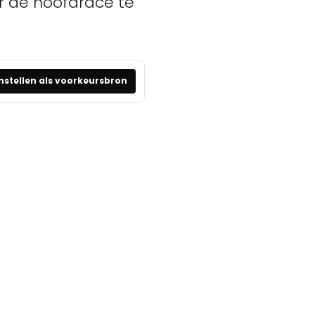
r de hoofdrace te
nstellen als voorkeursbron