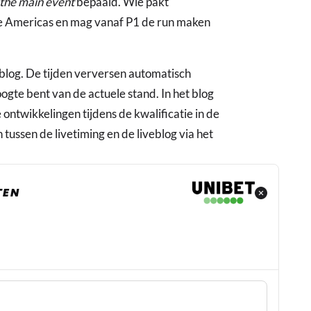
the main event
bepaald. Wie pakt
the Americas en mag vanaf P1 de run maken
eblog. De tijden verversen automatisch
hoogte bent van de actuele stand. In het blog
 ontwikkelingen tijdens de kwalificatie in de
 tussen de livetiming en de liveblog via het
TEN