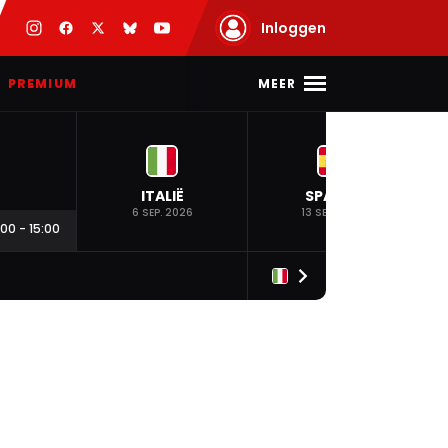
Inloggen
MEER
PREMIUM
ITALIË
SPANJE
6 SEP. 2026
13 SEP. 2026
:00
-
15:00