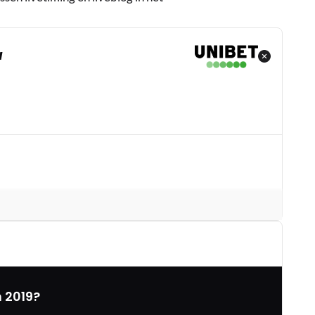
N
 2019?