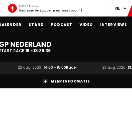
RN365 Podcast
Gedreven Verstappen is een must voor F1
KALENDER
STAND
PODCAST
VIDEO
INTERVIEWS
GP NEDERLAND
START RACE
15
13
:
28
:
35
d
Race
22 aug. 2026
14:00
-
15:00
23 aug. 2026
13
MEER INFORMATIE