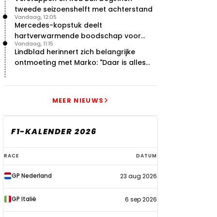
tweede seizoenshelft met achterstand
Vandaag, 12:05
Mercedes-kopstuk deelt
hartverwarmende boodschap voor
Vandaag, 11:15
overstap naar Red Bull
Lindblad herinnert zich belangrijke
ontmoeting met Marko: "Daar is alles
echt begonnen"
MEER NIEUWS
F1-KALENDER 2026
F1-
RACE
DATUM
kalender
GP Nederland
23 aug 2026
2026
GP Italië
6 sep 2026