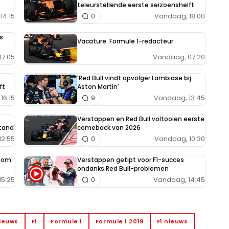
teleurstellende eerste seizoenshelft
14:15
Vandaag, 18:00
0
s
Vacature: Formule 1-redacteur
Vandaag, 07:20
17:05
'Red Bull vindt opvolger Lambiase bij
ft
Aston Martin'
16:15
Vandaag, 13:45
9
Verstappen en Red Bull voltooien eerste
tand
comeback van 2026
12:55
Vandaag, 10:30
0
e om
Verstappen getipt voor F1-succes
ondanks Red Bull-problemen
15:25
Vandaag, 14:45
0
nieuws
F1
Formule 1
Formule 1 2019
F1 nieuws