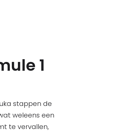
mule 1
uzuka stappen de
 wat weleens een
t te vervallen,