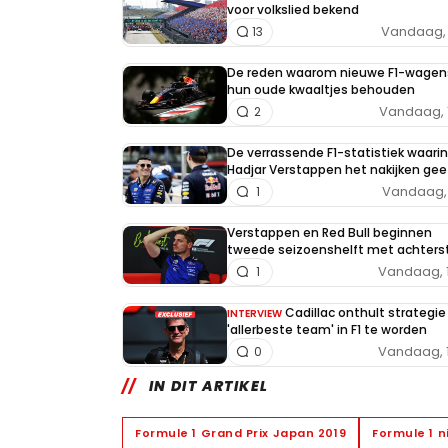
voor volkslied bekend
Vandaag, 
13
De reden waarom nieuwe F1-wagen
hun oude kwaaltjes behouden
Vandaag, 
2
De verrassende F1-statistiek waarin
Hadjar Verstappen het nakijken gee
Vandaag, 
1
Verstappen en Red Bull beginnen
tweede seizoenshelft met achters
Vandaag, 
1
Cadillac onthult strategi
INTERVIEW
'allerbeste team' in F1 te worden
Vandaag, 
0
IN DIT ARTIKEL
Formule 1 Grand Prix Japan 2019
Formule 1 