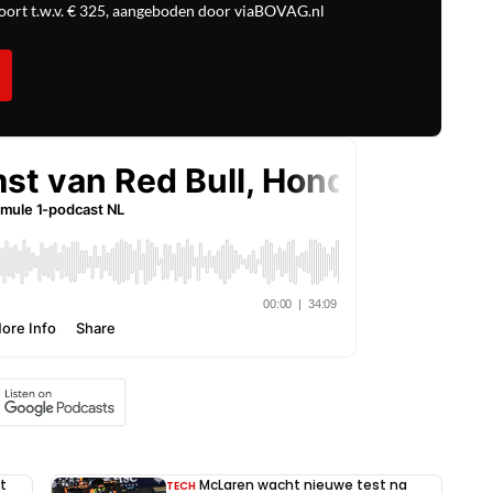
ort t.w.v. € 325, aangeboden door viaBOVAG.nl
t
McLaren wacht nieuwe test na
TECH