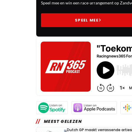
Speel mee en win een race-arrangement op Zandvo
SPEEL MEE
MEEST GELEZEN
Dutch GP maakt verrassende arties