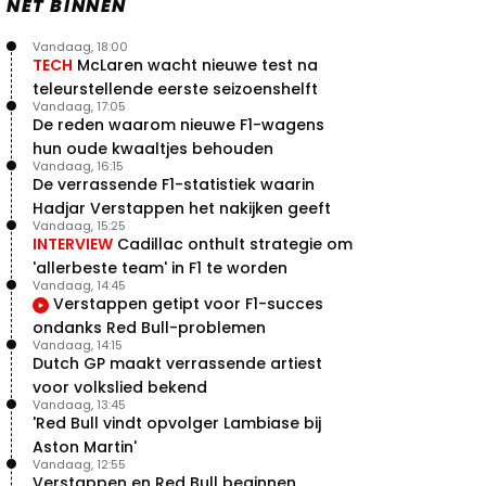
NET BINNEN
Vandaag, 18:00
TECH
McLaren wacht nieuwe test na
teleurstellende eerste seizoenshelft
Vandaag, 17:05
De reden waarom nieuwe F1-wagens
hun oude kwaaltjes behouden
Vandaag, 16:15
De verrassende F1-statistiek waarin
Hadjar Verstappen het nakijken geeft
Vandaag, 15:25
INTERVIEW
Cadillac onthult strategie om
'allerbeste team' in F1 te worden
Vandaag, 14:45
Verstappen getipt voor F1-succes
ondanks Red Bull-problemen
Vandaag, 14:15
Dutch GP maakt verrassende artiest
voor volkslied bekend
Vandaag, 13:45
'Red Bull vindt opvolger Lambiase bij
Aston Martin'
Vandaag, 12:55
Verstappen en Red Bull beginnen