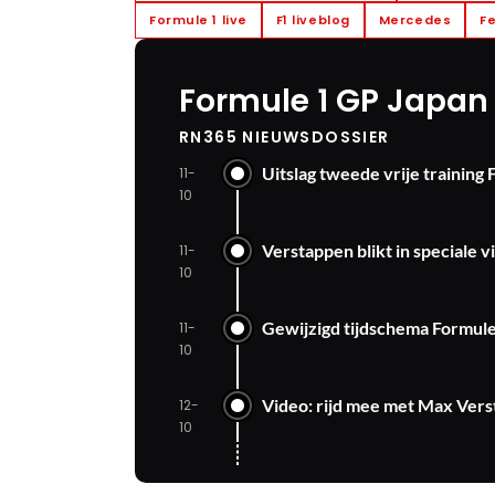
Formule 1 live
F1 liveblog
Mercedes
Fe
Formule 1 GP Japan
RN365 NIEUWSDOSSIER
Uitslag tweede vrije training
11-
10
Verstappen blikt in speciale 
11-
10
Gewijzigd tijdschema Formul
11-
10
Video: rijd mee met Max Vers
12-
10