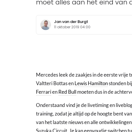
moet alles aan het eind van de
Jan van der Burgt
11 oktober 2019 04:00
Mercedes leek de zaakjes in de eerste vrije t
Valtteri Bottas en
Lewis Hamilton
stonden bij
Ferrari
en
Red Bull
moeten dus in de achtervo
Onderstaand vind je de livetiming en liveblo
training, zodat je altijd op de hoogte bent va
van het laatste nieuws en alle ontwikkelingen 
Suzuka Circuit. Je kan eenvoudig switchen tus