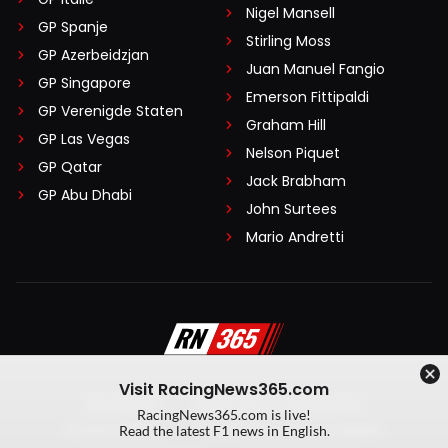
Nigel Mansell
GP Spanje
Stirling Moss
GP Azerbeidzjan
Juan Manuel Fangio
GP Singapore
Emerson Fittipaldi
GP Verenigde Staten
Graham Hill
GP Las Vegas
Nelson Piquet
GP Qatar
Jack Brabham
GP Abu Dhabi
John Surtees
Mario Andretti
Visit RacingNews365.com
Disclaimer
Algemene voorwaarden
RacingNews365.com is live!
Privacy Policy
Created by On Your Marks
Read the latest F1 news in English.