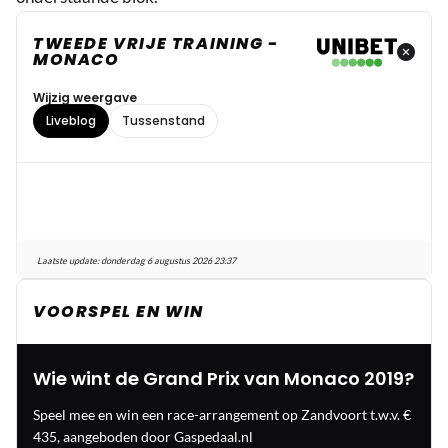
TWEEDE VRIJE TRAINING -
MONACO
Wijzig weergave
Liveblog
Tussenstand
Laatste update:
donderdag 6 augustus 2026 23:37
VOORSPEL EN WIN
Wie wint de Grand Prix van Monaco 2019?
Speel mee en win een race-arrangement op Zandvoort t.w.v. €
435, aangeboden door Gaspedaal.nl