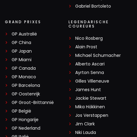
Gabriel Bortoleto
GRAND PRIXES
LEGENDARISCHE
COUREURS
GP Australië
Nico Rosberg
GP China
Alain Prost
GP Japan
Michael Schumacher
GP Miami
Alberto Ascari
GP Canada
Ayrton Senna
GP Monaco
Gilles Villeneuve
GP Barcelona
James Hunt
GP Oostenrijk
Jackie Stewart
GP Groot-Brittannië
Mika Häkkinen
GP België
Jos Verstappen
GP Hongarije
Jim Clark
GP Nederland
Niki Lauda
GP Italië