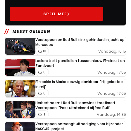
SPEEL MEE
MEEST GELEZEN
Verstappen en Red Bull flink gehinderd in jacht op
Mercedes
Vandaag, 16:15
10
Leclerc trekt parallellen tussen nieuw F1-circuit en
Zandvoort
Vandaag, 17:55
0
F1-rookie is Marko eeuwig dankbaar: "Hij geloofde
in mij"
Vandaag, 17:05
0
Herbert noemt Red Bull-aanwinst troefkaart
Verstappen: "Past uitstekend bij Red Bull"
Vandaag, 14:35
1
Verstappen ontvangt uitnodiging voor bijzonder
NASCAR-project