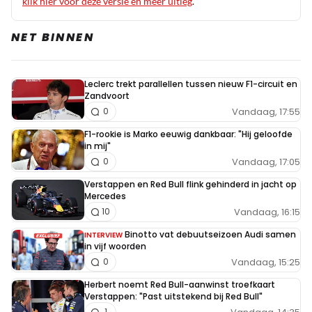
klik hier voor deze versie en meer uitleg
.
NET BINNEN
Leclerc trekt parallellen tussen nieuw F1-circuit en
Zandvoort
Vandaag, 17:55
0
F1-rookie is Marko eeuwig dankbaar: "Hij geloofde
in mij"
Vandaag, 17:05
0
Verstappen en Red Bull flink gehinderd in jacht op
Mercedes
Vandaag, 16:15
10
Binotto vat debuutseizoen Audi samen
INTERVIEW
in vijf woorden
Vandaag, 15:25
0
Herbert noemt Red Bull-aanwinst troefkaart
Verstappen: "Past uitstekend bij Red Bull"
1