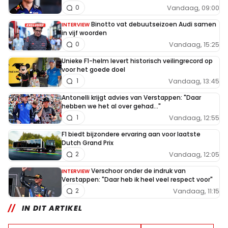
Vandaag, 09:00
0
Binotto vat debuutseizoen Audi samen
INTERVIEW
in vijf woorden
Vandaag, 15:25
0
Unieke F1-helm levert historisch veilingrecord op
voor het goede doel
Vandaag, 13:45
1
Antonelli krijgt advies van Verstappen: "Daar
hebben we het al over gehad..."
Vandaag, 12:55
1
F1 biedt bijzondere ervaring aan voor laatste
Dutch Grand Prix
Vandaag, 12:05
2
Verschoor onder de indruk van
INTERVIEW
Verstappen: "Daar heb ik heel veel respect voor"
Vandaag, 11:15
2
IN DIT ARTIKEL