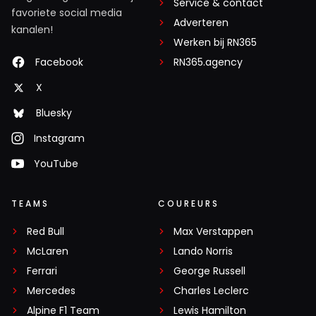
Service & contact
favoriete social media
Adverteren
kanalen!
Werken bij RN365
Facebook
RN365.agency
X
Bluesky
Instagram
YouTube
TEAMS
COUREURS
Red Bull
Max Verstappen
McLaren
Lando Norris
Ferrari
George Russell
Mercedes
Charles Leclerc
Alpine F1 Team
Lewis Hamilton