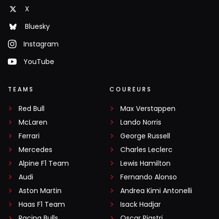
X
Bluesky
Instagram
YouTube
TEAMS
COUREURS
Red Bull
Max Verstappen
McLaren
Lando Norris
Ferrari
George Russell
Mercedes
Charles Leclerc
Alpine F1 Team
Lewis Hamilton
Audi
Fernando Alonso
Aston Martin
Andrea Kimi Antonelli
Haas F1 Team
Isack Hadjar
Racing Bulls
Oscar Piastri