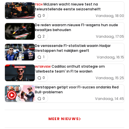
McLaren wacht nieuwe test na
TECH
teleurstellende eerste seizoenshelft
Vandaag, 18:00
0
De reden waarom nieuwe F1-wagens hun oude
kwaaltjes behouden
Vandaag, 17:05
2
De verrassende F1-statistiek waarin Hadjar
Verstappen het nakijken geeft
Vandaag, 16:15
1
Cadillac onthult strategie om
INTERVIEW
'allerbeste team' in F1 te worden
Vandaag, 15:25
0
Verstappen getipt voor F1-succes ondanks Red
Bull-problemen
Vandaag, 14:45
0
MEER NIEUWS