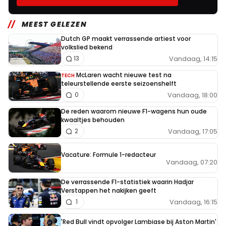
MEEST GELEZEN
Dutch GP maakt verrassende artiest voor
volkslied bekend
Vandaag, 14:15
13
McLaren wacht nieuwe test na
TECH
teleurstellende eerste seizoenshelft
Vandaag, 18:00
0
De reden waarom nieuwe F1-wagens hun oude
kwaaltjes behouden
Vandaag, 17:05
2
Vacature: Formule 1-redacteur
Vandaag, 07:20
De verrassende F1-statistiek waarin Hadjar
Verstappen het nakijken geeft
Vandaag, 16:15
1
'Red Bull vindt opvolger Lambiase bij Aston Martin'