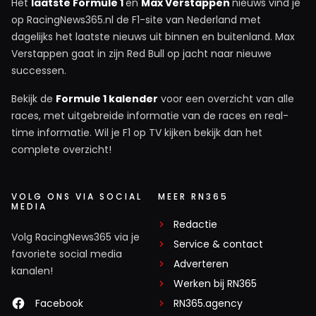
Het
laatste Formule 1
en
Max Verstappen
nieuws vind je
op RacingNews365.nl de F1-site van Nederland met
dagelijks het laatste nieuws uit binnen en buitenland. Max
Verstappen gaat in zijn Red Bull op jacht naar nieuwe
successen.
Bekijk de
Formule 1 kalender
voor een overzicht van alle
races, met uitgebreide informatie van de races en real-
time informatie. Wil je F1 op TV kijken bekijk dan het
complete overzicht!
VOLG ONS VIA SOCIAL
MEER RN365
MEDIA
Redactie
Volg RacingNews365 via je
Service & contact
favoriete social media
Adverteren
kanalen!
Werken bij RN365
Facebook
RN365.agency