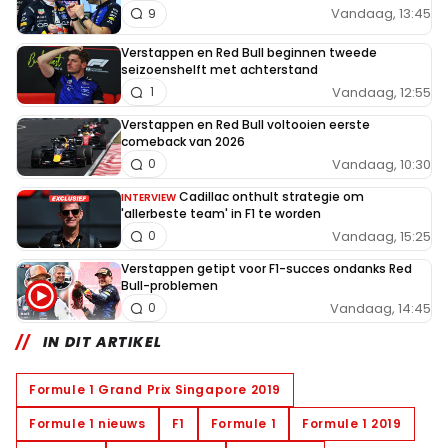
Vandaag, 13:45
9
Verstappen en Red Bull beginnen tweede
seizoenshelft met achterstand
Vandaag, 12:55
1
Verstappen en Red Bull voltooien eerste
comeback van 2026
Vandaag, 10:30
0
Cadillac onthult strategie om
INTERVIEW
'allerbeste team' in F1 te worden
Vandaag, 15:25
0
Verstappen getipt voor F1-succes ondanks Red
Bull-problemen
Vandaag, 14:45
0
IN DIT ARTIKEL
Formule 1 Grand Prix Singapore 2019
Formule 1 nieuws
F1
Formule 1
Formule 1 2019