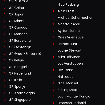
GP Australië
Nico Rosberg
GP China
Alain Prost
GP Japan
Michael Schumacher
GP Miami
Alberto Ascari
GP Canada
Ayrton Senna
GP Monaco
Gilles Villeneuve
GP Barcelona
James Hunt
GP Oostenrijk
Jackie Stewart
GP Groot-Brittannië
Mika Häkkinen
GP België
Jos Verstappen
GP Hongarije
Jim Clark
GP Nederland
Niki Lauda
GP Italië
Nigel Mansell
GP Spanje
Stirling Moss
GP Azerbeidzjan
Juan Manuel Fangio
GP Singapore
Emerson Fittipaldi