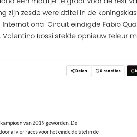
iland een maatje te groot voor de rest v
g zijn zesde wereldtitel in de koningskla
International Circuit eindigde Fabio Qua
. Valentino Rossi stelde opnieuw teleur 
Delen
0
reacties
I
dkampioen van 2019 geworden. De
or al vier races voor het einde de titel in de