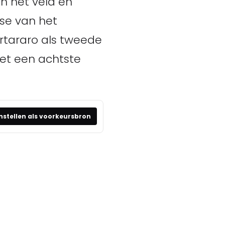
an het veld en
sse van het
rtararo als tweede
met een achtste
nstellen als voorkeursbron