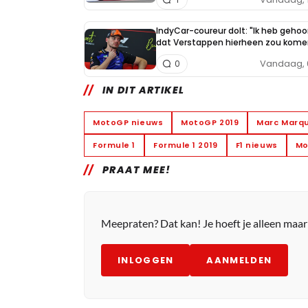
IndyCar-coureur dolt: "Ik heb gehoo
dat Verstappen hierheen zou kome
Vandaag, 
0
IN DIT ARTIKEL
MotoGP nieuws
MotoGP 2019
Marc Marq
Formule 1
Formule 1 2019
F1 nieuws
Mo
PRAAT MEE!
Meepraten? Dat kan! Je hoeft je alleen maa
INLOGGEN
AANMELDEN