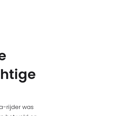
e
htige
a-rijder was