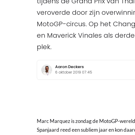
tijdens de Grand Prix van Tha
veroverde door zijn overwinnin
MotoGP-circus. Op het Chang 
en Maverick Vinales als derde
plek.
Aaron Deckers
6 oktober 2019 07:45
Marc Marquez is zondag de MotoGP-werel
Spanjaard reed een subliem jaar en kon daardo