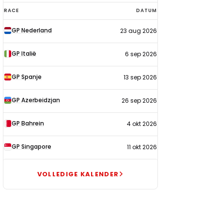
F1-
RACE
DATUM
kalender
GP Nederland
23 aug 2026
2026
GP Italië
6 sep 2026
GP Spanje
13 sep 2026
GP Azerbeidzjan
26 sep 2026
GP Bahrein
4 okt 2026
GP Singapore
11 okt 2026
VOLLEDIGE KALENDER