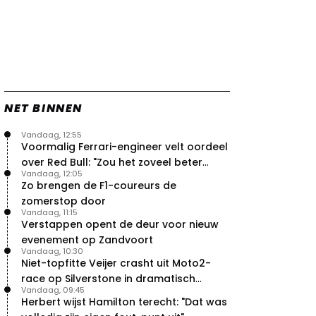
NET BINNEN
Vandaag, 12:55
Voormalig Ferrari-engineer velt oordeel
over Red Bull: "Zou het zoveel beter
Vandaag, 12:05
moeten doen"
Zo brengen de F1-coureurs de
zomerstop door
Vandaag, 11:15
Verstappen opent de deur voor nieuw
evenement op Zandvoort
Vandaag, 10:30
Niet-topfitte Veijer crasht uit Moto2-
race op Silverstone in dramatisch
Vandaag, 09:45
weekend
Herbert wijst Hamilton terecht: "Dat was