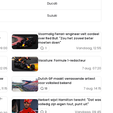
Ducati
Suzuki
Voormalig Ferrari-engineer velt oordeel
r
over Red Bull: "Zou het zoveel beter
moeten doen"
9:00
Vandaag, 12:55
1
Vacature: Formule 1-redacteur
7 aug. 07:20
12:05
uw
Dutch GP maakt verrassende artiest
voor volkslied bekend
11:15
7 aug. 14:15
18
2-
Herbert wijst Hamilton terecht: "Dat was
volledig zijn eigen fout, punt uit"
Vandaag, 09:45
3
10:30