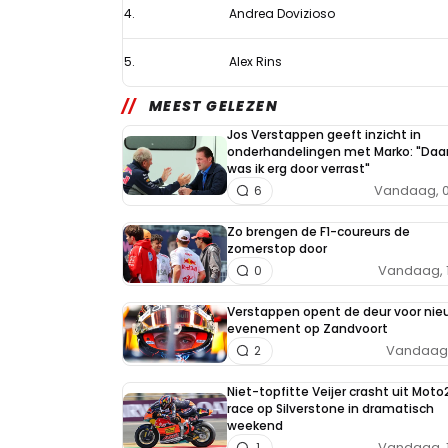
4.
Andrea Dovizioso
met
prachtige
5.
Alex Rins
overwinning
in
MEEST GELEZEN
Thailand
Jos Verstappen geeft inzicht in
onderhandelingen met Marko: "Daa
was ik erg door verrast"
Vandaag, 0
6
Zo brengen de F1-coureurs de
zomerstop door
Vandaag, 
0
Verstappen opent de deur voor nie
evenement op Zandvoort
Vandaag, 
2
Niet-topfitte Veijer crasht uit Moto
race op Silverstone in dramatisch
weekend
Vandaag, 
1