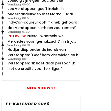
volledig zijn eigen fout, punt uit"
Vandaag, 09:00
Jos Verstappen geeft inzicht in
onderhandelingen met Marko: "Daar
Vandaag, 08:15
was ik erg door verrast"
IndyCar-coureur dolt: "Ik heb gehoord
dat Verstappen hierheen zou komen!"
Vandaag, 07:30
INTERVIEW
Russell waarschuwt
Mercedes voor 'gemakzucht' in strijd
Vandaag, 06:45
met concurrentie
Hadjar diep onder de indruk van
Verstappen: "Geef hem vier wielen en hij
Vandaag, 06:00
levert"
Verstappen: "Ik hoef daar persoonlijk
niet de credits voor te krijgen"
MEER NIEUWS
F1-KALENDER 2026