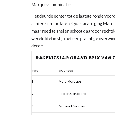
Marquez combinatie.
Het duurde echter tot de laatste ronde voord
achter zich kon laten. Quartararo ging Marqu
maar reed te snel en schoot daardoor recht
wereldtitel in stijl met een prachtige overwi
derde.
RACEUITSLAG GRAND PRIX VAN 
Marquez
POS
COUREUR
verovert
1.
Marc Marquez
in
stijl
2.
Fabio Quartararo
zesde
MotoGP-
3.
Maverick Vinales
wereldtitel