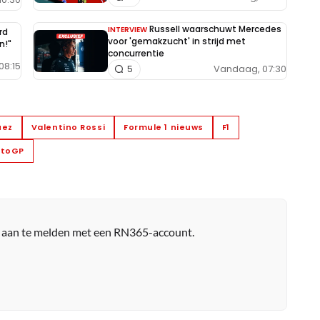
Russell waarschuwt Mercedes
INTERVIEW
rd
voor 'gemakzucht' in strijd met
n!"
concurrentie
08:15
Vandaag, 07:30
5
uez
Valentino Rossi
Formule 1 nieuws
F1
toGP
r aan te melden met een RN365-account.