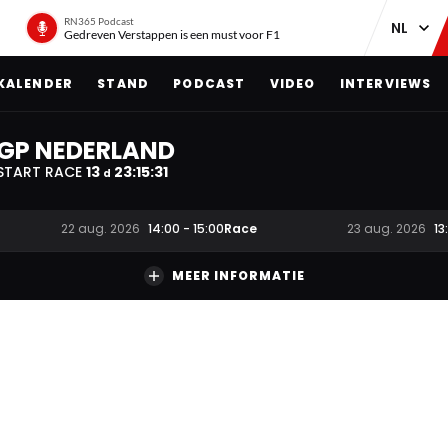
RN365 Podcast
Gedreven Verstappen is een must voor F1
KALENDER
STAND
PODCAST
VIDEO
INTERVIEWS
GP NEDERLAND
START RACE
13
23
:
15
:
31
d
Race
22 aug. 2026
14:00
-
15:00
23 aug. 2026
13
MEER INFORMATIE