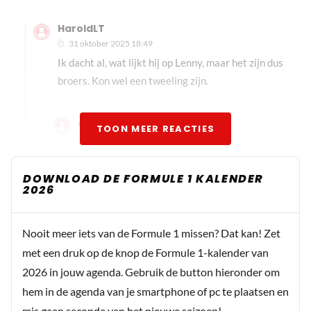
HaroldLT
31 oktober 2025 18:49
Ik dacht al, wat lijkt hij op Lenny, maar het zijn dus
broers. Kon wel een tweeling zijn.
Azijnman
TOON MEER REACTIES
31 oktober 2025 19:04
En onder hun echte naam zijn ze wereldberoemd
in Queenstown. Er is zelfs een straat naar ze
DOWNLOAD DE FORMULE 1 KALENDER
2026
vernoemd: Shotover Street. (daar was vroeger
het busstation)
Nooit meer iets van de Formule 1 missen? Dat kan! Zet
met een druk op de knop de Formule 1-kalender van
Robski
2026 in jouw agenda. Gebruik de button hieronder om
31 oktober 2025 17:59
hem in de agenda van je smartphone of pc te plaatsen en
Met Norris en Piastri op één punt van elkaar, ondanks
mis geen seconde van het nieuwe seizoen!