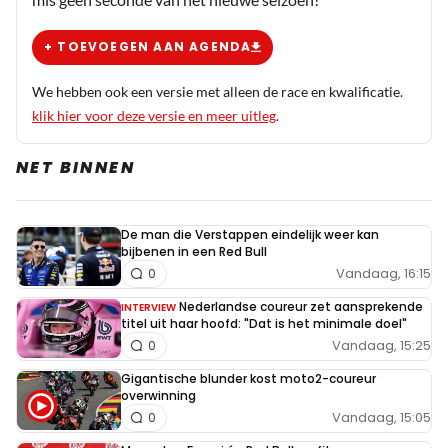
Papaya rules, kan dat ook voor hen nog lelijk uitpakken.
Je gaat me niet vertellen dat daar onderling is
+ TOEVOEGEN AAN AGENDA
afgesproken wie kampioen mag worden. Die twee hoeven
elkaar maar ergens aan te tikken in the heat of the
We hebben ook een versie met alleen de race en kwalificatie.
moment en de strijd is weer helemaal open.
klik hier voor deze versie en meer uitleg
.
NET BINNEN
John Van Den Elshout
31 oktober 2025 18:16
Verder dan open, dan is het aan Mclaren om punten
De man die Verstappen eindelijk weer kan
binnen te halen
bijbenen in een Red Bull
Vandaag, 16:15
0
Nederlandse coureur zet aansprekende
INTERVIEW
titel uit haar hoofd: "Dat is het minimale doel"
John Van Den Elshout
Vandaag, 15:25
0
31 oktober 2025 18:13
Gigantische blunder kost moto2-coureur
Ze kunnen beter over 4 races die pole houden, dan is er
overwinning
geen twijfel meer
Vandaag, 15:05
0