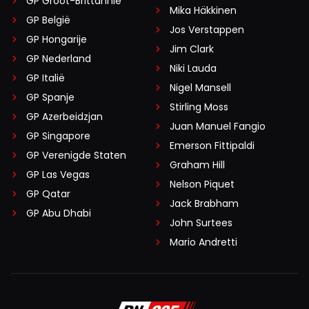
GP Groot-Brittannië
Mika Häkkinen
GP België
Jos Verstappen
GP Hongarije
Jim Clark
GP Nederland
Niki Lauda
GP Italië
Nigel Mansell
GP Spanje
Stirling Moss
GP Azerbeidzjan
Juan Manuel Fangio
GP Singapore
Emerson Fittipaldi
GP Verenigde Staten
Graham Hill
GP Las Vegas
Nelson Piquet
GP Qatar
Jack Brabham
GP Abu Dhabi
John Surtees
Mario Andretti