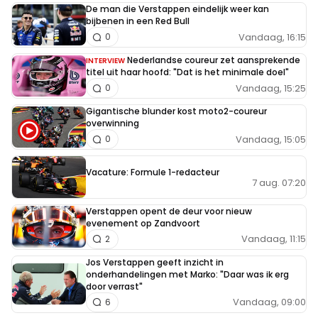
De man die Verstappen eindelijk weer kan
bijbenen in een Red Bull
Vandaag, 16:15
0
Nederlandse coureur zet aansprekende
INTERVIEW
titel uit haar hoofd: "Dat is het minimale doel"
Vandaag, 15:25
0
Gigantische blunder kost moto2-coureur
overwinning
Vandaag, 15:05
0
Vacature: Formule 1-redacteur
7 aug. 07:20
Verstappen opent de deur voor nieuw
evenement op Zandvoort
Vandaag, 11:15
2
Jos Verstappen geeft inzicht in
onderhandelingen met Marko: "Daar was ik erg
door verrast"
Vandaag, 09:00
6