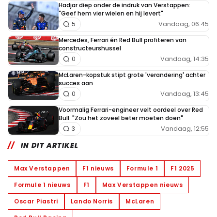
Hadjar diep onder de indruk van Verstappen:
"Geef hem vier wielen en hij levert"
Vandaag, 06:45
5
Mercedes, Ferrari én Red Bull profiteren van
constructeurshussel
Vandaag, 14:35
0
McLaren-kopstuk stipt grote 'verandering' achter
succes aan
Vandaag, 13:45
0
Voormalig Ferrari-engineer velt oordeel over Red
Bull: "Zou het zoveel beter moeten doen"
Vandaag, 12:55
3
IN DIT ARTIKEL
Max Verstappen
F1 nieuws
Formule 1
F1 2025
Formule 1 nieuws
F1
Max Verstappen nieuws
Oscar Piastri
Lando Norris
McLaren