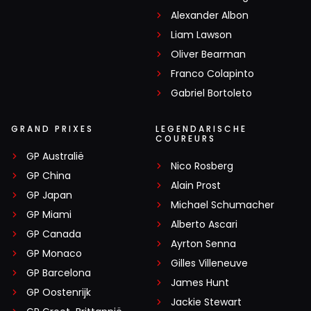
Alexander Albon
Liam Lawson
Oliver Bearman
Franco Colapinto
Gabriel Bortoleto
GRAND PRIXES
LEGENDARISCHE
COUREURS
GP Australië
Nico Rosberg
GP China
Alain Prost
GP Japan
Michael Schumacher
GP Miami
Alberto Ascari
GP Canada
Ayrton Senna
GP Monaco
Gilles Villeneuve
GP Barcelona
James Hunt
GP Oostenrijk
Jackie Stewart