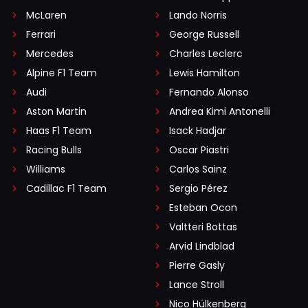
McLaren
Lando Norris
Ferrari
George Russell
Mercedes
Charles Leclerc
Alpine F1 Team
Lewis Hamilton
Audi
Fernando Alonso
Aston Martin
Andrea Kimi Antonelli
Haas F1 Team
Isack Hadjar
Racing Bulls
Oscar Piastri
Williams
Carlos Sainz
Cadillac F1 Team
Sergio Pérez
Esteban Ocon
Valtteri Bottas
Arvid Lindblad
Pierre Gasly
Lance Stroll
Nico Hülkenberg