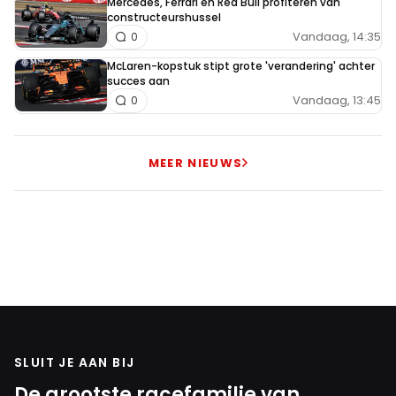
Mercedes, Ferrari én Red Bull profiteren van
HaroldLT
constructeurshussel
31 oktober 2025 18:51
Vandaag, 14:35
0
Tja, vorig jaar had Norris in Brazilië ook pole en hij
McLaren-kopstuk stipt grote 'verandering' achter
succes aan
eindigde op P6. Mag nu wel weer zo gaan
Vandaag, 13:45
0
bertie van der woude
MEER NIEUWS
1 november 2025 19:42
Moge de beste winnen......zet 'm op Max.
Meepraten? Dat kan! Je hoeft je alleen maar aan te
melden met een RN365-account.
SLUIT JE AAN BIJ
INLOGGEN
AANMELDEN
De grootste racefamilie van