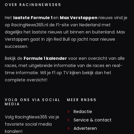
OVER RACINGNEWS365
Het
laatste Formule 1
en
Max Verstappen
nieuws vind je
op RacingNews365.nl de F1-site van Nederland met
dagelijks het laatste nieuws uit binnen en buitenland. Max
Verstappen gaat in zijn Red Bull op jacht naar nieuwe
successen.
Bekijk de
Formule 1 kalender
voor een overzicht van alle
races, met uitgebreide informatie van de races en real-
time informatie. Wil je F1 op TV kijken bekijk dan het
complete overzicht!
VOLG ONS VIA SOCIAL
MEER RN365
MEDIA
Redactie
Volg RacingNews365 via je
Service & contact
favoriete social media
Adverteren
kanalen!