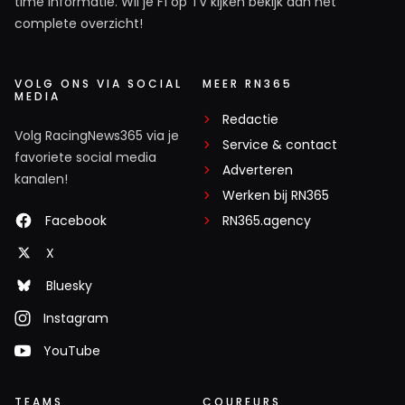
time informatie. Wil je F1 op TV kijken bekijk dan het
complete overzicht!
VOLG ONS VIA SOCIAL
MEER RN365
MEDIA
Redactie
Volg RacingNews365 via je
Service & contact
favoriete social media
Adverteren
kanalen!
Werken bij RN365
Facebook
RN365.agency
X
Bluesky
Instagram
YouTube
TEAMS
COUREURS