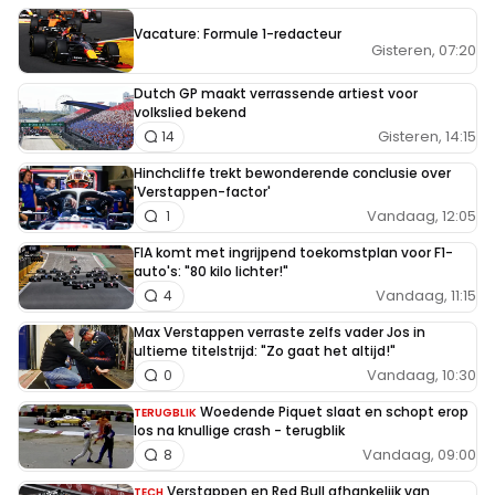
Vacature: Formule 1-redacteur
Gisteren, 07:20
Dutch GP maakt verrassende artiest voor
volkslied bekend
Gisteren, 14:15
14
Hinchcliffe trekt bewonderende conclusie over
'Verstappen-factor'
Vandaag, 12:05
1
FIA komt met ingrijpend toekomstplan voor F1-
auto's: "80 kilo lichter!"
Vandaag, 11:15
4
Max Verstappen verraste zelfs vader Jos in
ultieme titelstrijd: "Zo gaat het altijd!"
Vandaag, 10:30
0
Woedende Piquet slaat en schopt erop
TERUGBLIK
los na knullige crash - terugblik
Vandaag, 09:00
8
Verstappen en Red Bull afhankelijk van
TECH