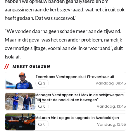
hebben we opnieuw banden geanalyseerd en om
aanpassingen aan de kerbs gevraagd, wat het circuit ook
heeft gedaan. Dat was succesvol."
"We vonden daarna geen schade meer aan de zijwand.
Maar in dit geval was het een ander probleem, namelijk
overmatige slijtage, vooral aan de linkervoorband", sluit
Isola af.
MEEST GELEZEN
Teambaas Verstappen sluit F1-avontuur uit
Vandaag, 09:45
3
Manager Verstappen zet Max in de schijnwerpers:
"Hij heeft de naald laten bewegen"
Vandaag, 13:45
0
McLaren hint op grote upgrade in Azerbeidzjan
Vandaag, 12:55
0