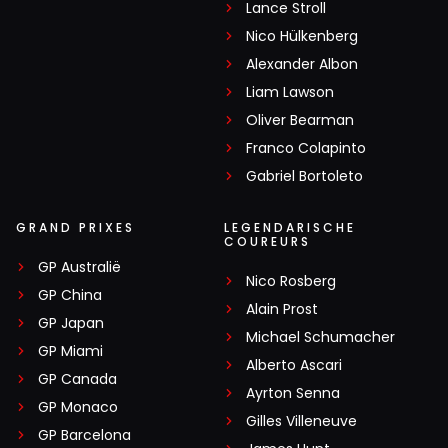
Lance Stroll
Nico Hülkenberg
Alexander Albon
Liam Lawson
Oliver Bearman
Franco Colapinto
Gabriel Bortoleto
GRAND PRIXES
LEGENDARISCHE
COUREURS
GP Australië
Nico Rosberg
GP China
Alain Prost
GP Japan
Michael Schumacher
GP Miami
Alberto Ascari
GP Canada
Ayrton Senna
GP Monaco
Gilles Villeneuve
GP Barcelona