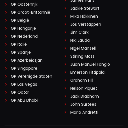
James Hunt
GP Oostenrijk
Jackie Stewart
GP Groot-Brittannië
Mika Häkkinen
GP België
Jos Verstappen
GP Hongarije
Jim Clark
GP Nederland
Niki Lauda
GP Italië
Nigel Mansell
GP Spanje
Stirling Moss
GP Azerbeidzjan
Juan Manuel Fangio
GP Singapore
Emerson Fittipaldi
GP Verenigde Staten
Graham Hill
GP Las Vegas
Nelson Piquet
GP Qatar
Jack Brabham
GP Abu Dhabi
John Surtees
Mario Andretti