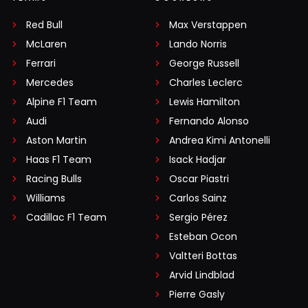
Red Bull
Max Verstappen
McLaren
Lando Norris
Ferrari
George Russell
Mercedes
Charles Leclerc
Alpine F1 Team
Lewis Hamilton
Audi
Fernando Alonso
Aston Martin
Andrea Kimi Antonelli
Haas F1 Team
Isack Hadjar
Racing Bulls
Oscar Piastri
Williams
Carlos Sainz
Cadillac F1 Team
Sergio Pérez
Esteban Ocon
Valtteri Bottas
Arvid Lindblad
Pierre Gasly