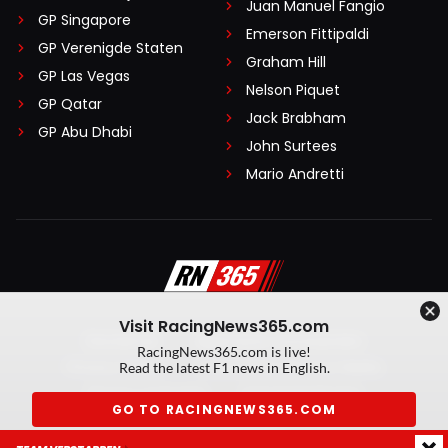
Juan Manuel Fangio
GP Singapore
Emerson Fittipaldi
GP Verenigde Staten
Graham Hill
GP Las Vegas
Nelson Piquet
GP Qatar
Jack Brabham
GP Abu Dhabi
John Surtees
Mario Andretti
Visit RacingNews365.com
Disclaimer
Algemene voorwaarden
RacingNews365.com is live!
Privacy Policy
Created by On Your Marks
Read the latest F1 news in English.
Privacy manager
Kansspeluitingen
GO TO RACINGNEWS365.COM
© 2026 RacingNews365. Alle rechten voorbehouden