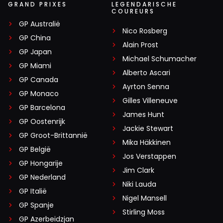
GRAND PRIXES
LEGENDARISCHE
COUREURS
GP Australië
Nico Rosberg
GP China
Alain Prost
GP Japan
Michael Schumacher
GP Miami
Alberto Ascari
GP Canada
Ayrton Senna
GP Monaco
Gilles Villeneuve
GP Barcelona
James Hunt
GP Oostenrijk
Jackie Stewart
GP Groot-Brittannië
Mika Häkkinen
GP België
Jos Verstappen
GP Hongarije
Jim Clark
GP Nederland
Niki Lauda
GP Italië
Nigel Mansell
GP Spanje
Stirling Moss
GP Azerbeidzjan