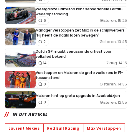
Weergaloze Hamilton kent sensationele Ferrari-
wederopstanding
Gisteren, 15:25
6
Manager Verstappen zet Max in de schijnwerpers:
"Hij heeft de naald laten bewegen"
Gisteren, 13:45
2
Dutch GP maakt verrassende artiest voor
volkslied bekend
7 aug. 14:15
14
Verstappen en McLaren de grote verliezers in F1-
tussenstand
Gisteren, 14:35
0
McLaren hint op grote upgrade in Azerbeidzjan
Gisteren, 12:55
0
IN DIT ARTIKEL
Laurent Mekies
Red Bull Racing
Max Verstappen