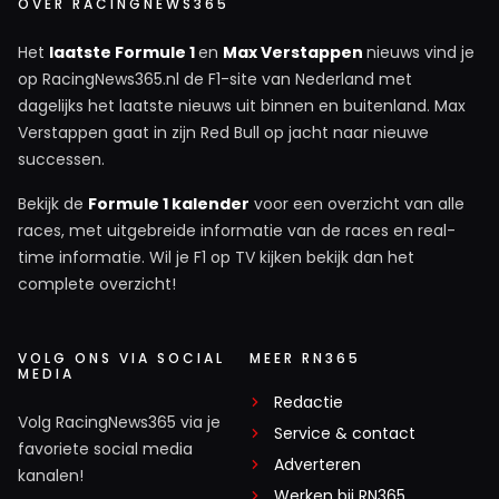
OVER RACINGNEWS365
Het
laatste Formule 1
en
Max Verstappen
nieuws vind je
op RacingNews365.nl de F1-site van Nederland met
dagelijks het laatste nieuws uit binnen en buitenland. Max
Verstappen gaat in zijn Red Bull op jacht naar nieuwe
successen.
Bekijk de
Formule 1 kalender
voor een overzicht van alle
races, met uitgebreide informatie van de races en real-
time informatie. Wil je F1 op TV kijken bekijk dan het
complete overzicht!
VOLG ONS VIA SOCIAL
MEER RN365
MEDIA
Redactie
Volg RacingNews365 via je
Service & contact
favoriete social media
Adverteren
kanalen!
Werken bij RN365