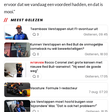
ervoor dat we vandaag een voordeel hadden, en dat is
mooi."
MEEST GELEZEN
Teambaas Verstappen sluit F1-avontuur uit
Gisteren, 09:45
3
Kunnen Verstappen en Red Bull de onmogelijke
comeback nu wél bewerkstelligen?
Gisteren, 18:00
0
Rocco Coronel ziet grote kansen met
INTERVIEW
nieuwe Red Bull-aanwinst: "Hij weet de goede
weg"
Gisteren, 17:05
0
Vacature: Formule 1-redacteur
7 aug. 07:20
Jos Verstappen moet hoofd buigen voor
'bijzondere' Max: "Dat is ook het probleem!"
Gisteren, 16:15
1