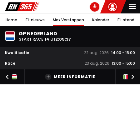
Home
F1-nieuws
Max Verstappen
Kalender
F1-stand
GP NEDERLAND
START RACE
14
12
:
05
:
36
d
Kwalificatie
22 aug. 2026
14:00
-
15:00
Race
23 aug. 2026
13:00
-
15:00
MEER INFORMATIE