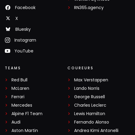
Facebook
RN365.agency
X
Bluesky
Instagram
YouTube
TEAMS
COUREURS
Red Bull
Max Verstappen
McLaren
Lando Norris
Ferrari
George Russell
Mercedes
Charles Leclerc
Alpine F1 Team
Lewis Hamilton
Audi
Fernando Alonso
Aston Martin
Andrea Kimi Antonelli