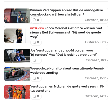
Kunnen Verstappen en Red Bull de onmogelijke
comeback nu wél bewerkstelligen?
Gisteren, 18:00
0
Rocco Coronel ziet grote kansen met
INTERVIEW
nieuwe Red Bull-aanwinst: "Hij weet de goede
weg"
Gisteren, 17:05
0
Jos Verstappen moet hoofd buigen voor
'bijzondere' Max: "Dat is ook het probleem!"
Gisteren, 16:15
1
Weergaloze Hamilton kent sensationele Ferrari-
wederopstanding
Gisteren, 15:25
6
Verstappen en McLaren de grote verliezers in F1-
tussenstand
Gisteren, 14:35
0