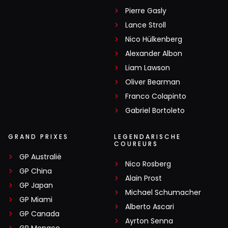
Pierre Gasly
Lance Stroll
Nico Hülkenberg
Alexander Albon
Liam Lawson
Oliver Bearman
Franco Colapinto
Gabriel Bortoleto
GRAND PRIXES
LEGENDARISCHE
COUREURS
GP Australië
Nico Rosberg
GP China
Alain Prost
GP Japan
Michael Schumacher
GP Miami
Alberto Ascari
GP Canada
Ayrton Senna
GP Monaco