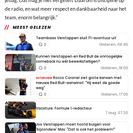
jetlag. Dat mag je niet vergeten. Daarom is discipline op
de radio, en wat meer respect en dankbaarheid naar het
team, enorm belangrijk."
MEEST GELEZEN
Teambaas Verstappen sluit F1-avontuur uit
Gisteren, 09:45
3
Kunnen Verstappen en Red Bull de onmogelijke
comeback nu wél bewerkstelligen?
Gisteren, 18:00
0
Rocco Coronel ziet grote kansen met
INTERVIEW
nieuwe Red Bull-aanwinst: "Hij weet de goede
weg"
Gisteren, 17:05
0
Vacature: Formule 1-redacteur
7 aug. 07:20
Jos Verstappen moet hoofd buigen voor
'bijzondere' Max: "Dat is ook het probleem!"