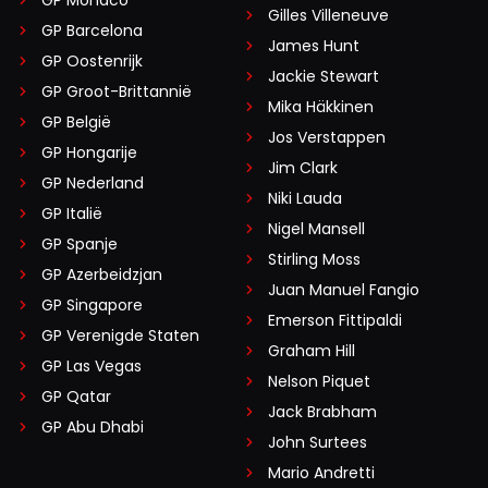
Gilles Villeneuve
GP Barcelona
James Hunt
GP Oostenrijk
Jackie Stewart
GP Groot-Brittannië
Mika Häkkinen
GP België
Jos Verstappen
GP Hongarije
Jim Clark
GP Nederland
Niki Lauda
GP Italië
Nigel Mansell
GP Spanje
Stirling Moss
GP Azerbeidzjan
Juan Manuel Fangio
GP Singapore
Emerson Fittipaldi
GP Verenigde Staten
Graham Hill
GP Las Vegas
Nelson Piquet
GP Qatar
Jack Brabham
GP Abu Dhabi
John Surtees
Mario Andretti