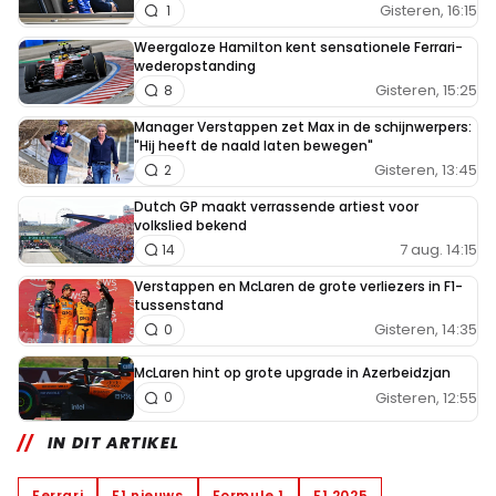
Gisteren, 16:15
1
Weergaloze Hamilton kent sensationele Ferrari-
wederopstanding
Gisteren, 15:25
8
Manager Verstappen zet Max in de schijnwerpers:
"Hij heeft de naald laten bewegen"
Gisteren, 13:45
2
Dutch GP maakt verrassende artiest voor
volkslied bekend
7 aug. 14:15
14
Verstappen en McLaren de grote verliezers in F1-
tussenstand
Gisteren, 14:35
0
McLaren hint op grote upgrade in Azerbeidzjan
Gisteren, 12:55
0
IN DIT ARTIKEL
Ferrari
F1 nieuws
Formule 1
F1 2025