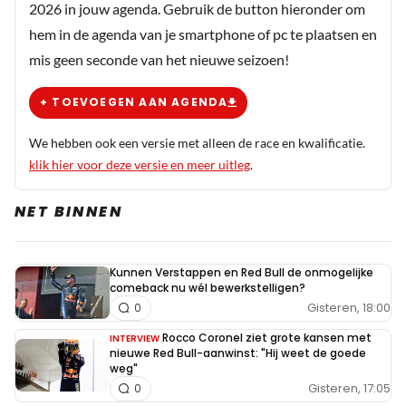
2026 in jouw agenda. Gebruik de button hieronder om
Leclerc kan hopelijk ook al voor zichzelf denken." Ik weet
hem in de agenda van je smartphone of pc te plaatsen en
niet hoe jullie er over denken maar ik vind dit nogal
mis geen seconde van het nieuwe seizoen!
denigrerend over LeClerc. Niet best Ralf!
+ TOEVOEGEN AAN AGENDA
We hebben ook een versie met alleen de race en kwalificatie.
klik hier voor deze versie en meer uitleg
.
NET BINNEN
Kunnen Verstappen en Red Bull de onmogelijke
comeback nu wél bewerkstelligen?
Gisteren, 18:00
0
Rocco Coronel ziet grote kansen met
INTERVIEW
nieuwe Red Bull-aanwinst: "Hij weet de goede
weg"
Gisteren, 17:05
0