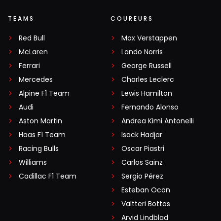
TEAMS
COUREURS
Red Bull
Max Verstappen
McLaren
Lando Norris
Ferrari
George Russell
Mercedes
Charles Leclerc
Alpine F1 Team
Lewis Hamilton
Audi
Fernando Alonso
Aston Martin
Andrea Kimi Antonelli
Haas F1 Team
Isack Hadjar
Racing Bulls
Oscar Piastri
Williams
Carlos Sainz
Cadillac F1 Team
Sergio Pérez
Esteban Ocon
Valtteri Bottas
Arvid Lindblad