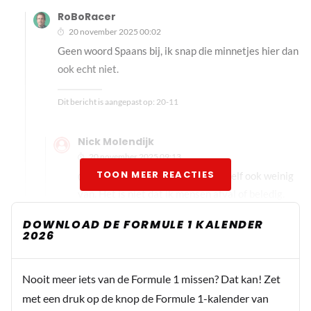
RoBoRacer
20 november 2025 00:02
Geen woord Spaans bij, ik snap die minnetjes hier dan
ook echt niet.
Dit bericht is aangepast op:
20-11
Nick Molendijk
20 november 2025 09:13
TOON MEER REACTIES
@RoBoRacer thanx, ik snapte er zelf ook weinig
van. Het is niet dat ik mensen afval of beledig.
Maar goed, ieder zijn mening natuurlijk
DOWNLOAD DE FORMULE 1 KALENDER
2026
Richard van Dijk
Nooit meer iets van de Formule 1 missen? Dat kan! Zet
19 november 2025 20:42
met een druk op de knop de Formule 1-kalender van
"Het zijn geen kinderen meer, Hamilton zeker niet, en