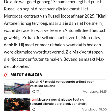
De auto was goed genoeg." Schumacher legt het puur bij
Russell en begint direct over zijn toekomst. Het
Mercedes-contract van Russell loopt af naar 2025. "Kimi
Antonelli is nog te vroeg, maar als je dan ziet hoe snel hij
was in de race. Er was verkeer en Antonelli deed het toch
geweldig. Zo kan Russell niet aanblijven bij Mercedes,
denk ik. Hij moet er meer uithalen, want dat is hoe een
wereldkampioen wordt gevormd. Zie
Max Verstappen
,
die rijdt zonder fouten te maken. Bovendien maakt Max
de auto beter."
MEEST GELEZEN
Dutch GP maakt verrassende artiest voor
volkslied bekend
Vandaag, 14:15
12
McLaren wacht nieuwe test na
TECH
teleurstellende eerste seizoenshelft
Vandaag, 18:00
0