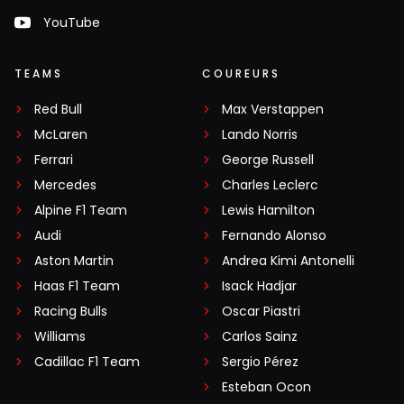
YouTube
TEAMS
COUREURS
Red Bull
Max Verstappen
McLaren
Lando Norris
Ferrari
George Russell
Mercedes
Charles Leclerc
Alpine F1 Team
Lewis Hamilton
Audi
Fernando Alonso
Aston Martin
Andrea Kimi Antonelli
Haas F1 Team
Isack Hadjar
Racing Bulls
Oscar Piastri
Williams
Carlos Sainz
Cadillac F1 Team
Sergio Pérez
Esteban Ocon