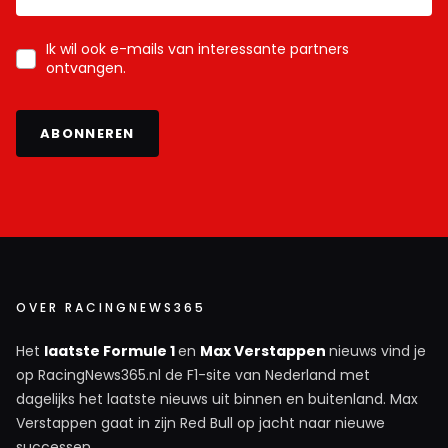
Ik wil ook e-mails van interessante partners
ontvangen.
ABONNEREN
OVER RACINGNEWS365
Het
laatste Formule 1
en
Max Verstappen
nieuws vind je
op RacingNews365.nl de F1-site van Nederland met
dagelijks het laatste nieuws uit binnen en buitenland. Max
Verstappen gaat in zijn Red Bull op jacht naar nieuwe
successen.