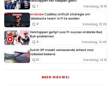
Verstappen het nakijken geeft
Vandaag, 16:15
1
Cadillac onthult strategie om
INTERVIEW
'allerbeste team' in F1 te worden
Vandaag, 15:25
0
Verstappen getipt voor F1-succes ondanks Red
Bull-problemen
Vandaag, 14:45
0
Dutch GP maakt verrassende artiest voor
volkslied bekend
Vandaag, 14:15
12
MEER NIEUWS