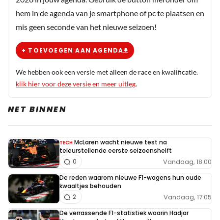
hem in de agenda van je smartphone of pc te plaatsen en
mis geen seconde van het nieuwe seizoen!
+ TOEVOEGEN AAN AGENDA
We hebben ook een versie met alleen de race en kwalificatie.
klik hier voor deze versie en meer uitleg
.
NET BINNEN
McLaren wacht nieuwe test na
TECH
teleurstellende eerste seizoenshelft
Vandaag, 18:00
0
De reden waarom nieuwe F1-wagens hun oude
kwaaltjes behouden
Vandaag, 17:05
2
De verrassende F1-statistiek waarin Hadjar