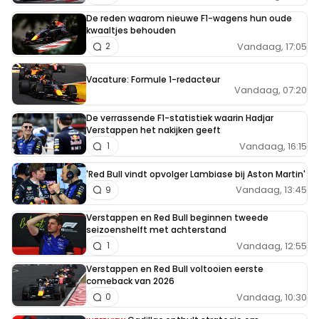
De reden waarom nieuwe F1-wagens hun oude
kwaaltjes behouden
Vandaag, 17:05
2
Vacature: Formule 1-redacteur
Vandaag, 07:20
De verrassende F1-statistiek waarin Hadjar
Verstappen het nakijken geeft
Vandaag, 16:15
1
'Red Bull vindt opvolger Lambiase bij Aston Martin'
Vandaag, 13:45
9
Verstappen en Red Bull beginnen tweede
seizoenshelft met achterstand
Vandaag, 12:55
1
Verstappen en Red Bull voltooien eerste
comeback van 2026
Vandaag, 10:30
0