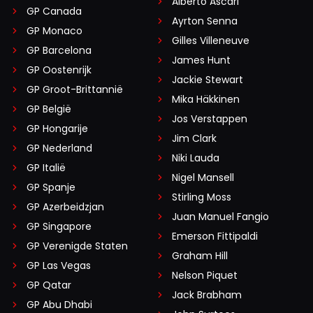
Alberto Ascari
GP Canada
Ayrton Senna
GP Monaco
Gilles Villeneuve
GP Barcelona
James Hunt
GP Oostenrijk
Jackie Stewart
GP Groot-Brittannië
Mika Häkkinen
GP België
Jos Verstappen
GP Hongarije
Jim Clark
GP Nederland
Niki Lauda
GP Italië
Nigel Mansell
GP Spanje
Stirling Moss
GP Azerbeidzjan
Juan Manuel Fangio
GP Singapore
Emerson Fittipaldi
GP Verenigde Staten
Graham Hill
GP Las Vegas
Nelson Piquet
GP Qatar
Jack Brabham
GP Abu Dhabi