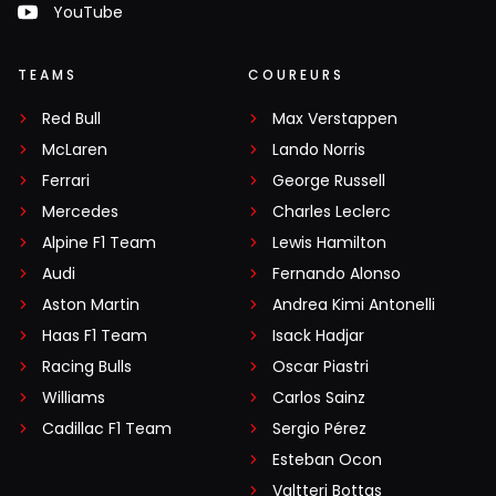
YouTube
TEAMS
COUREURS
Red Bull
Max Verstappen
McLaren
Lando Norris
Ferrari
George Russell
Mercedes
Charles Leclerc
Alpine F1 Team
Lewis Hamilton
Audi
Fernando Alonso
Aston Martin
Andrea Kimi Antonelli
Haas F1 Team
Isack Hadjar
Racing Bulls
Oscar Piastri
Williams
Carlos Sainz
Cadillac F1 Team
Sergio Pérez
Esteban Ocon
Valtteri Bottas