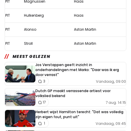
PIT
Magnussen
Haas
PIT
Hulkenberg
Haas
PIT
Alonso
Aston Martin
PIT
Stroll
Aston Martin
MEEST GELEZEN
Jos Verstappen geeft inzicht in
onderhandelingen met Marko: "Daar was ik erg
door verrast"
Vandaag, 09:00
3
Dutch GP maakt verrassende artiest voor
volkslied bekend
7 aug. 14:15
17
Herbert wijst Hamilton terecht: "Dat was volledig
zijn eigen fout, punt uit"
Vandaag, 09:45
1