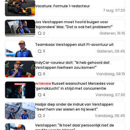
Vacature: Formule 1-redacteur
7 aug. 07:20
Jos Verstappen moet hoofd buigen voor
'bijzondere' Max: "Dat is ook het probleem!"
Gisteren, 16:15
2
Teambaas Verstappen sluit F1-avontuur uit
Gisteren, 09:45
3
IndyCar-coureur dolt: "Ik heb gehoord dat
Verstappen hierheen zou komen!"
Vandaag, 08:15
0
Russell waarschuwt Mercedes voor
INTERVIEW
'gemakzucht' in strijd met concurrentie
Vandaag, 07:30
4
Hadjar diep onder de indruk van Verstappen:
"Geef hem vier wielen en hij levert"
Vandaag, 06:45
2
Verstappen: "Ik hoef daar persoonlijk niet de