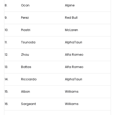
8.
Ocon
Alpine
9.
Perez
Red Bull
10.
Piastri
McLaren
11.
Tsunoda
AlphaTauri
12.
Zhou
Alfa Romeo
13.
Bottas
Alfa Romeo
14.
Ricciardo
AlphaTauri
15.
Albon
Williams
16.
Sargeant
Williams