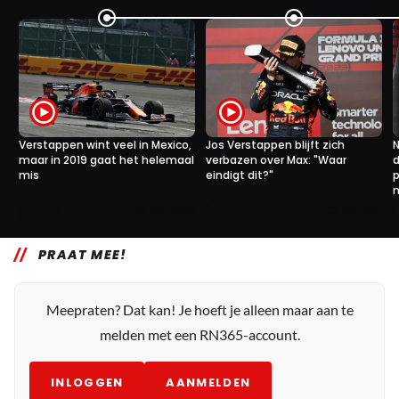
Verstappen wint veel in Mexico,
Jos Verstappen blijft zich
maar in 2019 gaat het helemaal
verbazen over Max: "Waar
d
mis
eindigt dit?"
p
0
17
28 okt. 14:05
23 okt. 17:15
PRAAT MEE!
Meepraten? Dat kan! Je hoeft je alleen maar aan te
melden met een RN365-account.
INLOGGEN
AANMELDEN