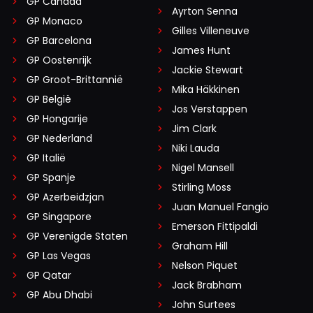
GP Canada
Ayrton Senna
GP Monaco
Gilles Villeneuve
GP Barcelona
James Hunt
GP Oostenrijk
Jackie Stewart
GP Groot-Brittannië
Mika Häkkinen
GP België
Jos Verstappen
GP Hongarije
Jim Clark
GP Nederland
Niki Lauda
GP Italië
Nigel Mansell
GP Spanje
Stirling Moss
GP Azerbeidzjan
Juan Manuel Fangio
GP Singapore
Emerson Fittipaldi
GP Verenigde Staten
Graham Hill
GP Las Vegas
Nelson Piquet
GP Qatar
Jack Brabham
GP Abu Dhabi
John Surtees