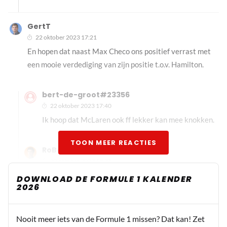
GertT
22 oktober 2023 17:21
En hopen dat naast Max Checo ons positief verrast met
een mooie verdediging van zijn positie t.o.v. Hamilton.
bert-de-groot#23356
22 oktober 2023 17:40
Ik hoop dat McLaren ook ff lekker kan mee knokken.
TOON MEER REACTIES
RoBoRacer
22 oktober 2023 18:35
Ik ga bijna hopen dat PER weer de fout in gaat zodat
DOWNLOAD DE FORMULE 1 KALENDER
2026
ze hem wel moeten dumpen. Is niet de juiste
instelling misschien, sorry.
Nooit meer iets van de Formule 1 missen? Dat kan! Zet