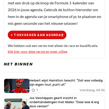
met een druk op de knop de Formule 1-kalender van
2026 in jouw agenda. Gebruik de button hieronder om
Meepraten? Dat kan! Je hoeft je alleen maar aan te
hem in de agenda van je smartphone of pc te plaatsen en
melden met een RN365-account.
mis geen seconde van het nieuwe seizoen!
INLOGGEN
AANMELDEN
+ TOEVOEGEN AAN AGENDA
We hebben ook een versie met alleen de race en kwalificatie.
klik hier voor deze versie en meer uitleg
.
NET BINNEN
Herbert wijst Hamilton terecht: "Dat was volledig
zijn eigen fout, punt uit"
Vandaag, 09:45
1
Jos Verstappen geeft inzicht in
onderhandelingen met Marko: "Daar was ik erg
door verrast"