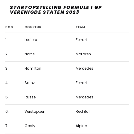
STARTOPSTELLING FORMULE 1 GP
VERENIGDE STATEN 2023
Aangepaste
POS
COUREUR
TEAM
startopstelling
1.
Leclerc
Ferrari
Formule
1
2.
Norris
McLaren
GP
Verenigde
3.
Hamilton
Mercedes
Staten
4.
Sainz
Ferrari
2023
door
5.
Russell
Mercedes
meerdere
pitlanestarts
6.
Verstappen
Red Bull
7.
Gasly
Alpine