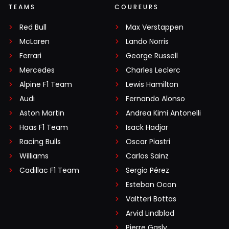
TEAMS
COUREURS
Red Bull
Max Verstappen
McLaren
Lando Norris
Ferrari
George Russell
Mercedes
Charles Leclerc
Alpine F1 Team
Lewis Hamilton
Audi
Fernando Alonso
Aston Martin
Andrea Kimi Antonelli
Haas F1 Team
Isack Hadjar
Racing Bulls
Oscar Piastri
Williams
Carlos Sainz
Cadillac F1 Team
Sergio Pérez
Esteban Ocon
Valtteri Bottas
Arvid Lindblad
Pierre Gasly