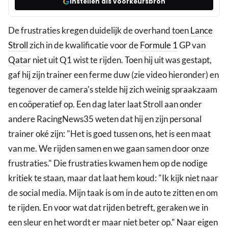
Instellen als voorkeursbron
De frustraties kregen duidelijk de overhand toen
Lance
Stroll
zich in de kwalificatie voor de
Formule 1
GP van
Qatar
niet uit Q1 wist te rijden. Toen hij uit was gestapt,
gaf hij zijn trainer een ferme duw (zie video hieronder) en
tegenover de camera's stelde hij zich weinig spraakzaam
en coöperatief op. Een dag later laat Stroll aan onder
andere RacingNews35 weten dat hij en zijn personal
trainer oké zijn: "Het is goed tussen ons, het is een maat
van me. We rijden samen en we gaan samen door onze
frustraties." Die frustraties kwamen hem op de nodige
kritiek te staan, maar dat laat hem koud: "Ik kijk niet naar
de social media. Mijn taak is om in de auto te zitten en om
te rijden. En voor wat dat rijden betreft, geraken we in
een sleur en het wordt er maar niet beter op." Naar eigen