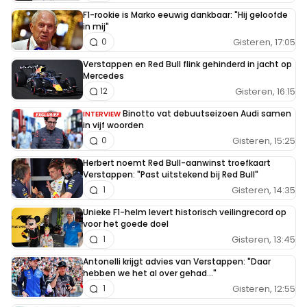
F1-rookie is Marko eeuwig dankbaar: "Hij geloofde
in mij"
Gisteren, 17:05
0
Verstappen en Red Bull flink gehinderd in jacht op
Mercedes
Gisteren, 16:15
12
Binotto vat debuutseizoen Audi samen
INTERVIEW
in vijf woorden
Gisteren, 15:25
0
Herbert noemt Red Bull-aanwinst troefkaart
Verstappen: "Past uitstekend bij Red Bull"
Gisteren, 14:35
1
Unieke F1-helm levert historisch veilingrecord op
voor het goede doel
Gisteren, 13:45
1
Antonelli krijgt advies van Verstappen: "Daar
hebben we het al over gehad..."
Gisteren, 12:55
1