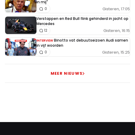
in mij"
Gisteren, 17:05
0
Verstappen en Red Bull flink gehinderd in jacht op
Mercedes
Gisteren, 16:15
12
Binotto vat debuutseizoen Audi samen
INTERVIEW
in vijf woorden
Gisteren, 15:25
0
MEER NIEUWS