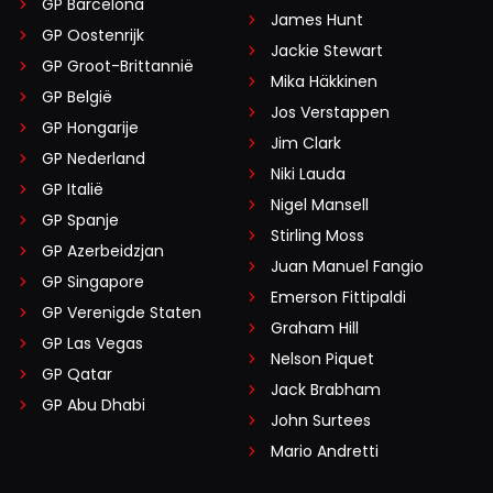
GP Barcelona
James Hunt
GP Oostenrijk
Jackie Stewart
GP Groot-Brittannië
Mika Häkkinen
GP België
Jos Verstappen
GP Hongarije
Jim Clark
GP Nederland
Niki Lauda
GP Italië
Nigel Mansell
GP Spanje
Stirling Moss
GP Azerbeidzjan
Juan Manuel Fangio
GP Singapore
Emerson Fittipaldi
GP Verenigde Staten
Graham Hill
GP Las Vegas
Nelson Piquet
GP Qatar
Jack Brabham
GP Abu Dhabi
John Surtees
Mario Andretti