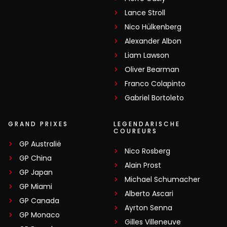
Lance Stroll
Nico Hülkenberg
Alexander Albon
Liam Lawson
Oliver Bearman
Franco Colapinto
Gabriel Bortoleto
GRAND PRIXES
LEGENDARISCHE
COUREURS
GP Australië
Nico Rosberg
GP China
Alain Prost
GP Japan
Michael Schumacher
GP Miami
Alberto Ascari
GP Canada
Ayrton Senna
GP Monaco
Gilles Villeneuve