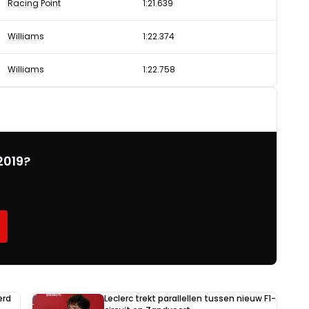
Racing Point
1:21.639
Williams
1:22.374
Williams
1:22.758
2019?
erd
Leclerc trekt parallellen tussen nieuw F1-