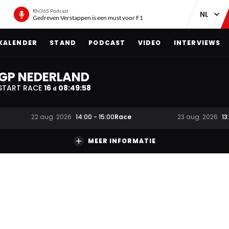
RN365 Podcast
Gedreven Verstappen is een must voor F1
KALENDER
STAND
PODCAST
VIDEO
INTERVIEWS
GP NEDERLAND
START RACE
16
08
:
49
:
57
d
Race
22 aug. 2026
14:00
-
15:00
23 aug. 2026
13
MEER INFORMATIE