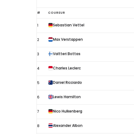
Uitslag
#
COUREUR
derde
Sebastian Vettel
1
vrije
training
Max Verstappen
2
Formule
1
Valtteri Bottas
3
GP
Charles Leclerc
4
Italië
2019
Daniel Ricciardo
5
Lewis Hamilton
6
Nico Hulkenberg
7
Alexander Albon
8