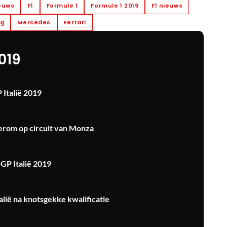
ieuws
F1
Formule 1
Formule 1 2019
F1 nieuws
ng
Mercedes
Ferrari
2019
 Italië 2019
erom op circuit van Monza
 GP Italië 2019
talië na knotsgekke kwalificatie