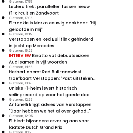
Gisteren, 17:55
Leclerc trekt parallellen tussen nieuw
F1-circuit en Zandvoort
Gisteren, 17:05
F1-rookie is Marko eeuwig dankbaar: "Hij
geloofde in mij"
Gisteren, 16:15
Verstappen en Red Bull flink gehinderd
in jacht op Mercedes
Gisteren, 15:25
INTERVIEW
Binotto vat debuutseizoen
Audi samen in vijf woorden
Gisteren, 14:35
Herbert noemt Red Bull-aanwinst
troefkaart Verstappen: "Past uitstekend
Gisteren, 13:45
bij Red Bull"
Unieke F1-helm levert historisch
veilingrecord op voor het goede doel
Gisteren, 12:55
Antonelli krijgt advies van Verstappen:
"Daar hebben we het al over gehad..."
Gisteren, 12:05
F1 biedt bijzondere ervaring aan voor
laatste Dutch Grand Prix
Gisteren, 11:15