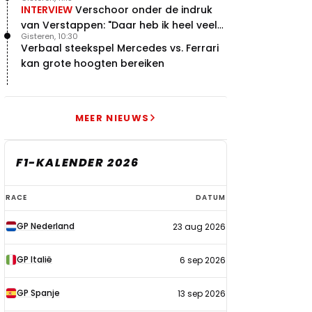
INTERVIEW
Verschoor onder de indruk
van Verstappen: "Daar heb ik heel veel
Gisteren, 10:30
respect voor"
Verbaal steekspel Mercedes vs. Ferrari
kan grote hoogten bereiken
MEER NIEUWS
F1-KALENDER 2026
F1-
RACE
DATUM
kalender
GP Nederland
23 aug 2026
2026
GP Italië
6 sep 2026
GP Spanje
13 sep 2026