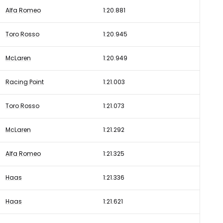
Alfa Romeo
1:20.881
Toro Rosso
1:20.945
McLaren
1:20.949
Racing Point
1:21.003
Toro Rosso
1:21.073
McLaren
1:21.292
Alfa Romeo
1:21.325
Haas
1:21.336
Haas
1:21.621