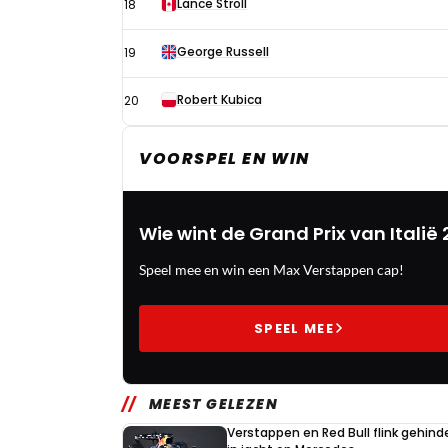
Lance Stroll
18
George Russell
19
Robert Kubica
20
VOORSPEL EN WIN
Wie wint de Grand Prix van Italië 
Speel mee en win een Max Verstappen cap!
SPEEL MEE
MEEST GELEZEN
Verstappen en Red Bull flink gehind