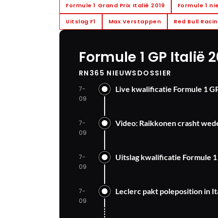
Formule 1 Grand Prix Italië 2019
Formule 1 n
Uitslag F1
Max Verstappen
Red Bull Raci
Formule 1 GP Italië 
RN365 NIEUWSDOSSIER
Live kwalificatie Formule 1 GP
7-
09
Video: Raikkonen crasht wed
7-
09
Uitslag kwalificatie Formule 1
7-
09
Leclerc pakt poleposition in I
7-
09