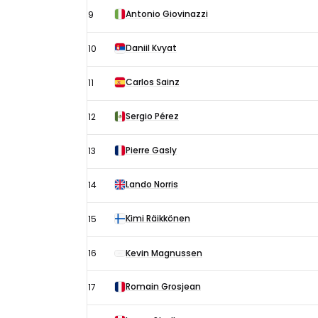
Antonio Giovinazzi
9
Daniil Kvyat
10
Carlos Sainz
11
Sergio Pérez
12
Pierre Gasly
13
Lando Norris
14
Kimi Räikkönen
15
16
Kevin Magnussen
Romain Grosjean
17