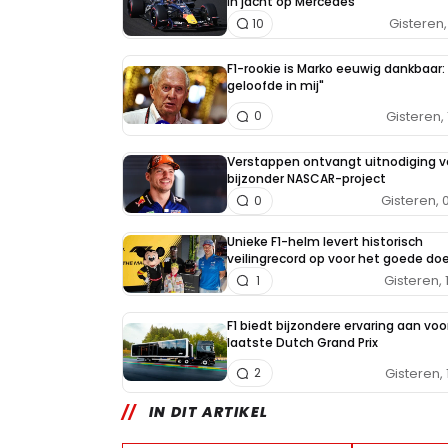
in jacht op Mercedes
Gisteren, 
10
F1-rookie is Marko eeuwig dankbaar: 
geloofde in mij"
Gisteren, 
0
Verstappen ontvangt uitnodiging v
bijzonder NASCAR-project
Gisteren, 
0
Unieke F1-helm levert historisch
veilingrecord op voor het goede doe
Gisteren, 
1
F1 biedt bijzondere ervaring aan voo
laatste Dutch Grand Prix
Gisteren, 
2
IN DIT ARTIKEL