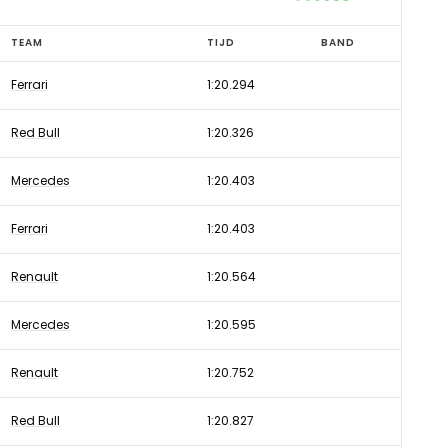
TEAM
TIJD
BAND
Ferrari
1:20.294
Red Bull
1:20.326
Mercedes
1:20.403
Ferrari
1:20.403
Renault
1:20.564
Mercedes
1:20.595
Renault
1:20.752
Red Bull
1:20.827