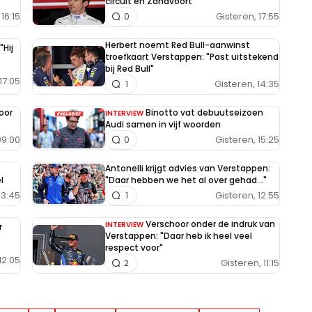
circuit en Zandvoort
16:15
Gisteren, 17:55
0
Herbert noemt Red Bull-aanwinst
"Hij
troefkaart Verstappen: "Past uitstekend
bij Red Bull"
17:05
Gisteren, 14:35
1
oor
Binotto vat debuutseizoen
INTERVIEW
Audi samen in vijf woorden
09:00
Gisteren, 15:25
0
Antonelli krijgt advies van Verstappen:
l
"Daar hebben we het al over gehad..."
13:45
Gisteren, 12:55
1
Verschoor onder de indruk van
INTERVIEW
r
Verstappen: "Daar heb ik heel veel
respect voor"
12:05
Gisteren, 11:15
2