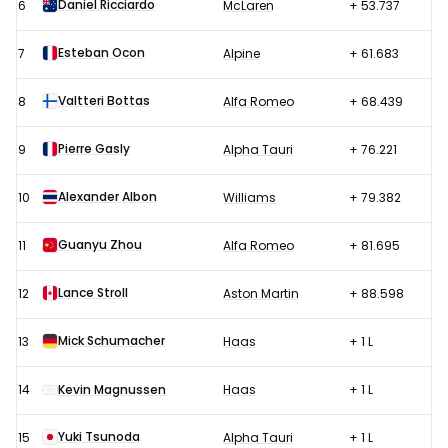
Daniel Ricciardo
6
McLaren
+ 53.737
Esteban Ocon
7
Alpine
+ 61.683
Valtteri Bottas
8
Alfa Romeo
+ 68.439
Pierre Gasly
9
Alpha Tauri
+ 76.221
Alexander Albon
10
Williams
+ 79.382
Guanyu Zhou
11
Alfa Romeo
+ 81.695
Lance Stroll
12
Aston Martin
+ 88.598
Mick Schumacher
13
Haas
+ 1 L
14
Kevin Magnussen
Haas
+ 1 L
Yuki Tsunoda
15
Alpha Tauri
+ 1 L