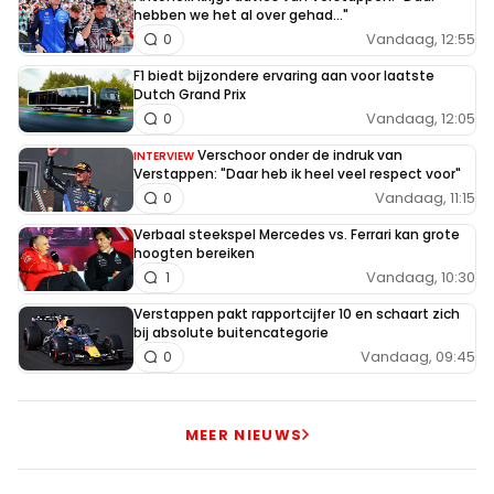
hebben we het al over gehad..."
Larry
Vandaag, 12:55
0
10 april 2022 07:24
F1 biedt bijzondere ervaring aan voor laatste
Zoveel kennis,zoveel praatjes mensen bij MB weghalen
Dutch Grand Prix
wat een aanfluiting.
Vandaag, 12:05
0
Verschoor onder de indruk van
INTERVIEW
Verstappen: "Daar heb ik heel veel respect voor"
Vandaag, 11:15
0
RaceTon
10 april 2022 21:18
Verbaal steekspel Mercedes vs. Ferrari kan grote
hoogten bereiken
Het probleem bij Red Bull is, wat ik al jaren zeg en blijf
Vandaag, 10:30
1
zeggen, zij zijn geen motorfabrikant. Ferrari en Mercedes
Verstappen pakt rapportcijfer 10 en schaart zich
zijn dat wel. Vorig jaar heeft Verstappen het WK cadeau
bij absolute buitencategorie
gekregen ten koste van Hamilton. Verstappen zal de
Vandaag, 09:45
0
komende jaren, zolang hij bij Red Bull blijft, geen WK
worden. Twee redenen: 1) Red Bull blijft kampen met de
motor. 2) Verstappen heeft zichzelf niet voldoende onder
MEER NIEUWS
controle, waardoor hij fouten maakt.