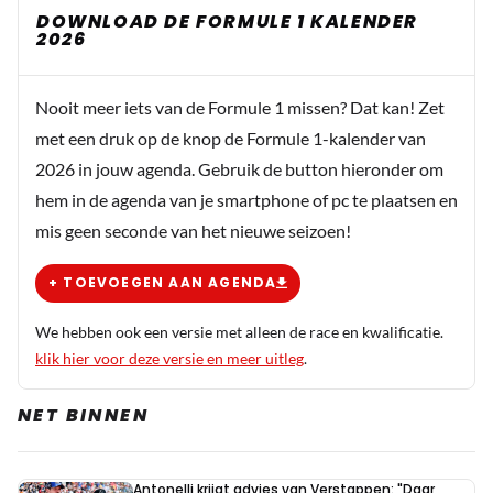
merkwaardige kritiek krijgt. Bij de start enigszins
DOWNLOAD DE FORMULE 1 KALENDER
ongelukkig met positie t.o.v. Max, dus houdt hij in en kan
2026
Lewis er voorbij, de enige juiste keuze op dat moment.
Dan haalt hij Lewis in en is weer 3e. Dan ongelukkig met
Nooit meer iets van de Formule 1 missen? Dat kan! Zet
de timing voor de pitstop (weer), maar ook dat repareert
met een druk op de knop de Formule 1-kalender van
hij in de loop van de race. Uitstekend gedaan dus. Goed
2026 in jouw agenda. Gebruik de button hieronder om
gedaan Perez.
hem in de agenda van je smartphone of pc te plaatsen en
mis geen seconde van het nieuwe seizoen!
Generator
10 april 2022 20:14
+ TOEVOEGEN AAN AGENDA
Eens Checco heeft een perfecte race gereden.
We hebben ook een versie met alleen de race en kwalificatie.
klik hier voor deze versie en meer uitleg
.
Decesaris
10 april 2022 07:11
NET BINNEN
Waar is Hendrikje Paté?
Antonelli krijgt advies van Verstappen: "Daar