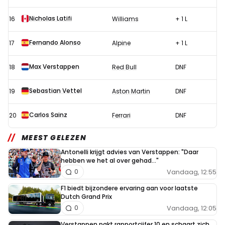
Nicholas Latifi
16
Williams
+ 1 L
Fernando Alonso
17
Alpine
+ 1 L
Max Verstappen
18
Red Bull
DNF
Sebastian Vettel
19
Aston Martin
DNF
Carlos Sainz
20
Ferrari
DNF
MEEST GELEZEN
Antonelli krijgt advies van Verstappen: "Daar
hebben we het al over gehad..."
Vandaag, 12:55
0
F1 biedt bijzondere ervaring aan voor laatste
Dutch Grand Prix
Vandaag, 12:05
0
Verstappen pakt rapportcijfer 10 en schaart zich