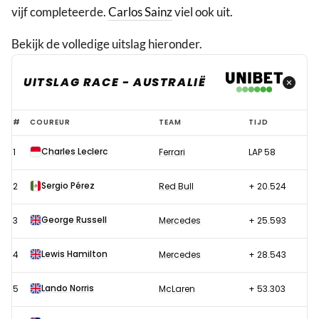
vijf completeerde.
Carlos Sainz
viel ook uit.
Bekijk de volledige uitslag hieronder.
UITSLAG RACE - AUSTRALIË
Uitslag
#
COUREUR
TEAM
TIJD
race
Charles Leclerc
1
Ferrari
LAP 58
Formule
1
Sergio Pérez
2
Red Bull
+ 20.524
GP
Australië
George Russell
3
Mercedes
+ 25.593
2022
Lewis Hamilton
4
Mercedes
+ 28.543
Lando Norris
5
McLaren
+ 53.303