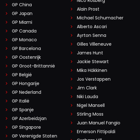
Nico Rosberg
GP China
Alain Prost
GP Japan
Michael Schumacher
GP Miami
Alberto Ascari
GP Canada
Ayrton Senna
GP Monaco
Gilles Villeneuve
GP Barcelona
James Hunt
GP Oostenrijk
Jackie Stewart
GP Groot-Brittannië
Mika Häkkinen
GP België
Jos Verstappen
GP Hongarije
Jim Clark
GP Nederland
Niki Lauda
GP Italië
Nigel Mansell
GP Spanje
Stirling Moss
GP Azerbeidzjan
Juan Manuel Fangio
GP Singapore
Emerson Fittipaldi
GP Verenigde Staten