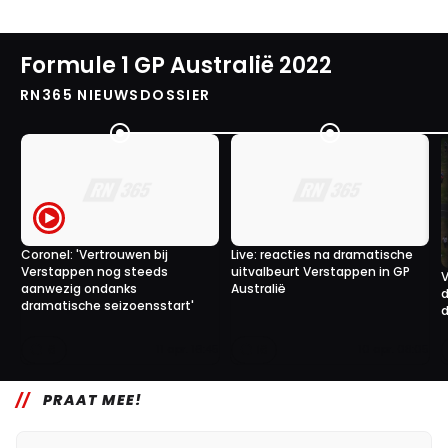
Formule 1 GP Australië 2022
RN365 NIEUWSDOSSIER
Coronel: 'Vertrouwen bij
Live: reacties na dramatische
Verstappen nog steeds
uitvalbeurt Verstappen in GP
V
aanwezig ondanks
Australië
d
dramatische seizoensstart'
d
6
16
11 apr. 16:45
10 apr. 08:05
PRAAT MEE!