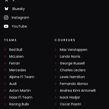
Bluesky
Instagram
YouTube
TEAMS
COUREURS
Red Bull
Max Verstappen
McLaren
Lando Norris
Ferrari
George Russell
Mercedes
Charles Leclerc
Alpine F1 Team
Lewis Hamilton
Audi
Fernando Alonso
Aston Martin
Andrea Kimi Antonelli
Haas F1 Team
Isack Hadjar
Racing Bulls
Oscar Piastri