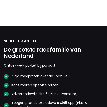
Meepraten? Dat kan! Je hoeft je alleen maar aan te
melden met een RN365-account.
INLOGGEN
AANMELDEN
SLUIT JE AAN BIJ
De grootste racefamilie van
Nederland
Ontdek welk pakket bij jou past
Altijd meepraten over de Formule 1
Kans maken op toffe prijzen
Advertentievrije site * (Plus & Premium)
Toegang tot de exclusieve RN365 app (Plus &