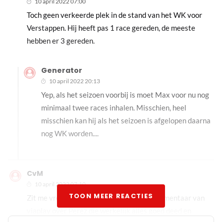
10 april 2022 07:00
Toch geen verkeerde plek in de stand van het WK voor
Verstappen. Hij heeft pas 1 race gereden, de meeste
hebben er 3 gereden.
Generator
10 april 2022 20:13
Yep, als het seizoen voorbij is moet Max voor nu nog
minimaal twee races inhalen. Misschien, heel
misschien kan hij als het seizoen is afgelopen daarna
nog WK worden....
CvM
10 april 2022 07:10
TOON MEER REACTIES
Zit me vreselijk op te winden over het commentaar van
viaplay over Perez die werkelijk alles goed deed en