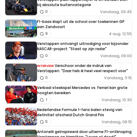
bij absolute buitencategorie
Vandaag, 09:45
0
F1-baas klapt uit de school over toekennen GP
aan Zandvoort
4 aug. 12:55
9
Verstappen ontvangt uitnodiging voor bijzonder
NASCAR-project: "Staat op zijn radar"
Vandaag, 09:00
0
Verschoor onder de indruk van
INTERVIEW
Verstappen: "Daar heb ik heel veel respect voor"
Vandaag, 11:15
0
Verbaal steekspel Mercedes vs. Ferrari kan grote
hoogten bereiken
Vandaag, 10:30
1
Nederlandse Formule 1-fans balen stevig van
definitief afscheid Dutch Grand Prix
Vandaag, 08:15
5
Antonelli geïnspireerd door ultieme F1-ontknoping
Verstappen en Hamilton: "Leven of dood!"