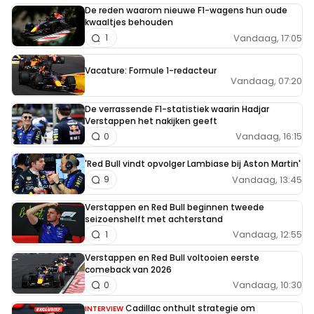
De reden waarom nieuwe F1-wagens hun oude
kwaaltjes behouden
Vandaag, 17:05
1
Vacature: Formule 1-redacteur
Vandaag, 07:20
De verrassende F1-statistiek waarin Hadjar
Verstappen het nakijken geeft
Vandaag, 16:15
0
'Red Bull vindt opvolger Lambiase bij Aston Martin'
Vandaag, 13:45
9
Verstappen en Red Bull beginnen tweede
seizoenshelft met achterstand
Vandaag, 12:55
1
Verstappen en Red Bull voltooien eerste
comeback van 2026
Vandaag, 10:30
0
Cadillac onthult strategie om
INTERVIEW