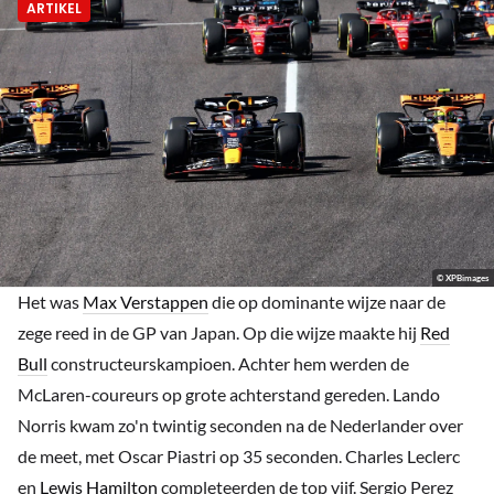
ARTIKEL
© XPBimages
Het was
Max Verstappen
die op dominante wijze naar de
zege reed in de GP van Japan. Op die wijze maakte hij
Red
Bull
constructeurskampioen. Achter hem werden de
McLaren-coureurs op grote achterstand gereden. Lando
Norris kwam zo'n twintig seconden na de Nederlander over
de meet, met Oscar Piastri op 35 seconden. Charles Leclerc
en
Lewis Hamilton
completeerden de top vijf. Sergio Perez