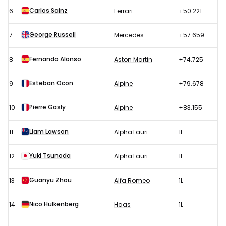
Carlos Sainz
6
Ferrari
+50.221
George Russell
7
Mercedes
+57.659
Fernando Alonso
8
Aston Martin
+74.725
Esteban Ocon
9
Alpine
+79.678
Pierre Gasly
10
Alpine
+83.155
Liam Lawson
11
AlphaTauri
1L
Yuki Tsunoda
12
AlphaTauri
1L
Guanyu Zhou
13
Alfa Romeo
1L
Nico Hulkenberg
14
Haas
1L