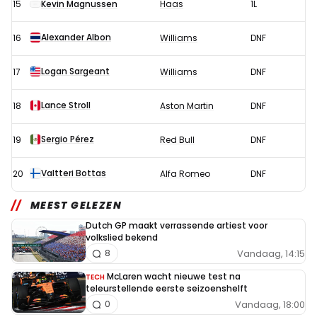
15
Kevin Magnussen
Haas
1L
Alexander Albon
16
Williams
DNF
Logan Sargeant
17
Williams
DNF
Lance Stroll
18
Aston Martin
DNF
Sergio Pérez
19
Red Bull
DNF
Valtteri Bottas
20
Alfa Romeo
DNF
MEEST GELEZEN
Dutch GP maakt verrassende artiest voor
volkslied bekend
Vandaag, 14:15
8
McLaren wacht nieuwe test na
TECH
teleurstellende eerste seizoenshelft
Vandaag, 18:00
0