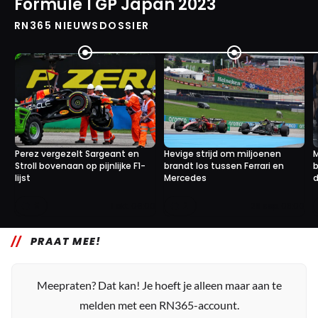
Formule 1 GP Japan 2023
RN365 NIEUWSDOSSIER
Perez vergezelt Sargeant en
Hevige strijd om miljoenen
M
Stroll bovenaan op pijnlijke F1-
brandt los tussen Ferrari en
b
lijst
Mercedes
d
9
2
1 okt. 06:00
28 sep. 08:00
PRAAT MEE!
Meepraten? Dat kan! Je hoeft je alleen maar aan te
melden met een RN365-account.