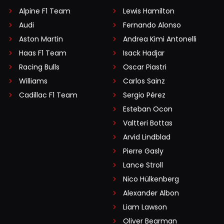
Alpine F1 Team
Lewis Hamilton
Audi
Fernando Alonso
Aston Martin
Andrea Kimi Antonelli
Haas F1 Team
Isack Hadjar
Racing Bulls
Oscar Piastri
Williams
Carlos Sainz
Cadillac F1 Team
Sergio Pérez
Esteban Ocon
Valtteri Bottas
Arvid Lindblad
Pierre Gasly
Lance Stroll
Nico Hülkenberg
Alexander Albon
Liam Lawson
Oliver Bearman