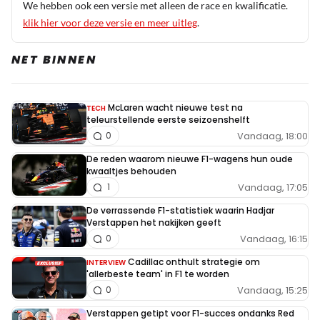
We hebben ook een versie met alleen de race en kwalificatie.
klik hier voor deze versie en meer uitleg
.
NET BINNEN
McLaren wacht nieuwe test na
TECH
teleurstellende eerste seizoenshelft
Vandaag, 18:00
0
De reden waarom nieuwe F1-wagens hun oude
kwaaltjes behouden
Vandaag, 17:05
1
De verrassende F1-statistiek waarin Hadjar
Verstappen het nakijken geeft
Vandaag, 16:15
0
Cadillac onthult strategie om
INTERVIEW
'allerbeste team' in F1 te worden
Vandaag, 15:25
0
Verstappen getipt voor F1-succes ondanks Red