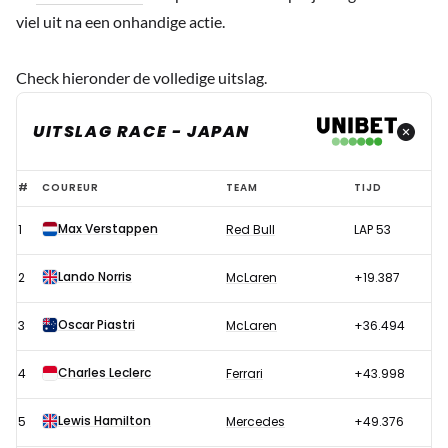
viel uit na een onhandige actie.
Check hieronder de volledige uitslag.
UITSLAG RACE - JAPAN
Uitslag
#
COUREUR
TEAM
TIJD
race
Max Verstappen
1
Red Bull
LAP 53
Formule
1
Lando Norris
2
McLaren
+19.387
GP
Japan
Oscar Piastri
3
McLaren
+36.494
2023
Charles Leclerc
4
Ferrari
+43.998
Lewis Hamilton
5
Mercedes
+49.376