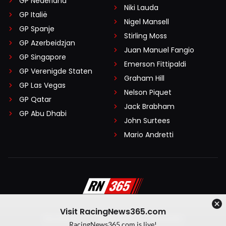
GP Nederland
Niki Lauda
GP Italië
Nigel Mansell
GP Spanje
Stirling Moss
GP Azerbeidzjan
Juan Manuel Fangio
GP Singapore
Emerson Fittipaldi
GP Verenigde Staten
Graham Hill
GP Las Vegas
Nelson Piquet
GP Qatar
Jack Brabham
GP Abu Dhabi
John Surtees
Mario Andretti
Visit RacingNews365.com
Disclaimer
Algemene voorwaarden
RacingNews365.com is live!