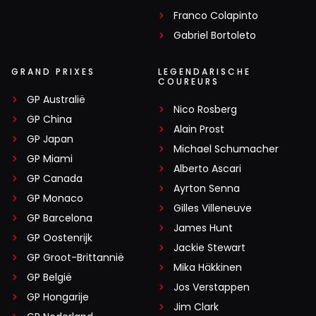
Franco Colapinto
Gabriel Bortoleto
GRAND PRIXES
LEGENDARISCHE
COUREURS
GP Australië
Nico Rosberg
GP China
Alain Prost
GP Japan
Michael Schumacher
GP Miami
Alberto Ascari
GP Canada
Ayrton Senna
GP Monaco
Gilles Villeneuve
GP Barcelona
James Hunt
GP Oostenrijk
Jackie Stewart
GP Groot-Brittannië
Mika Häkkinen
GP België
Jos Verstappen
GP Hongarije
Jim Clark