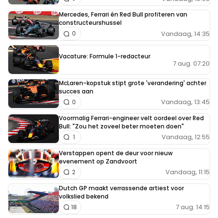
Mercedes, Ferrari én Red Bull profiteren van
constructeurshussel
Vandaag, 14:35
0
Vacature: Formule 1-redacteur
7 aug. 07:20
McLaren-kopstuk stipt grote 'verandering' achter
succes aan
Vandaag, 13:45
0
Voormalig Ferrari-engineer velt oordeel over Red
Bull: "Zou het zoveel beter moeten doen"
Vandaag, 12:55
1
Verstappen opent de deur voor nieuw
evenement op Zandvoort
Vandaag, 11:15
2
Dutch GP maakt verrassende artiest voor
volkslied bekend
7 aug. 14:15
18