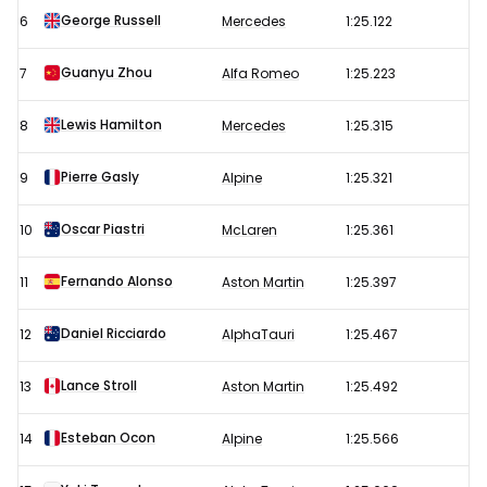
George Russell
6
Mercedes
1:25.122
Guanyu Zhou
7
Alfa Romeo
1:25.223
Lewis Hamilton
8
Mercedes
1:25.315
Pierre Gasly
9
Alpine
1:25.321
Oscar Piastri
10
McLaren
1:25.361
Fernando Alonso
11
Aston Martin
1:25.397
Daniel Ricciardo
12
AlphaTauri
1:25.467
Lance Stroll
13
Aston Martin
1:25.492
Esteban Ocon
14
Alpine
1:25.566