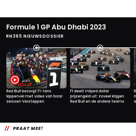
Formule 1 GP Abu Dhabi 2023
RN365 NIEUWSDOSSIER
Red Bull bezorgt F1-fans
F1 deelt miljard dollar
R
kippenvel met video van bizar
prijzengeld uit: zoveel krijgen
seizoen Verstappen
Red Bull en de andere teams
a
2
11
4 dec. 15:46
27 nov. 19:00
PRAAT MEE!