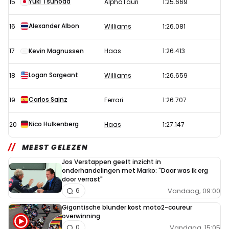
Yuki Tsunoda
15
AlphaTauri
1:25.669
Alexander Albon
16
Williams
1:26.081
17
Kevin Magnussen
Haas
1:26.413
Logan Sargeant
18
Williams
1:26.659
Carlos Sainz
19
Ferrari
1:26.707
Nico Hulkenberg
20
Haas
1:27.147
MEEST GELEZEN
Jos Verstappen geeft inzicht in
onderhandelingen met Marko: "Daar was ik erg
door verrast"
Vandaag, 09:00
6
Gigantische blunder kost moto2-coureur
overwinning
Vandaag, 15:05
0