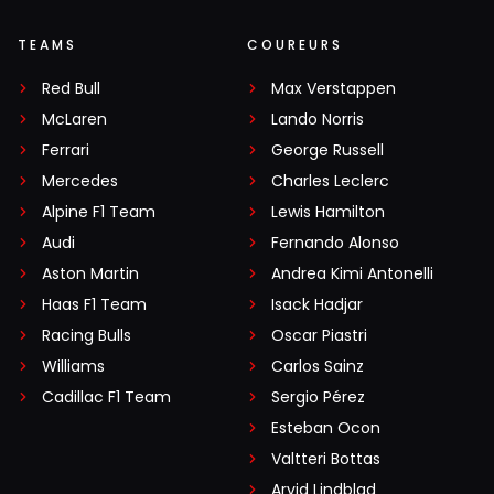
TEAMS
COUREURS
Red Bull
Max Verstappen
McLaren
Lando Norris
Ferrari
George Russell
Mercedes
Charles Leclerc
Alpine F1 Team
Lewis Hamilton
Audi
Fernando Alonso
Aston Martin
Andrea Kimi Antonelli
Haas F1 Team
Isack Hadjar
Racing Bulls
Oscar Piastri
Williams
Carlos Sainz
Cadillac F1 Team
Sergio Pérez
Esteban Ocon
Valtteri Bottas
Arvid Lindblad