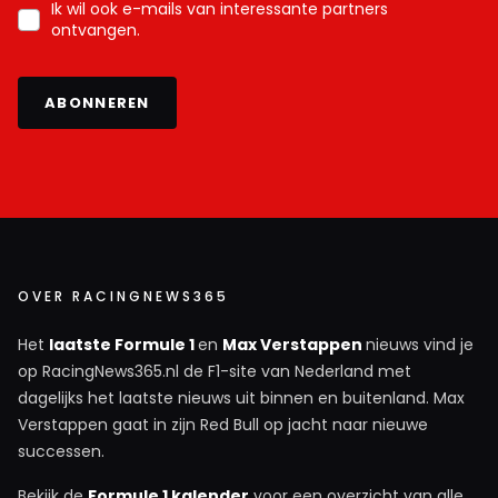
Ik wil ook e-mails van interessante partners
ontvangen.
ABONNEREN
OVER RACINGNEWS365
Het
laatste Formule 1
en
Max Verstappen
nieuws vind je
op RacingNews365.nl de F1-site van Nederland met
dagelijks het laatste nieuws uit binnen en buitenland. Max
Verstappen gaat in zijn Red Bull op jacht naar nieuwe
successen.
Bekijk de
Formule 1 kalender
voor een overzicht van alle