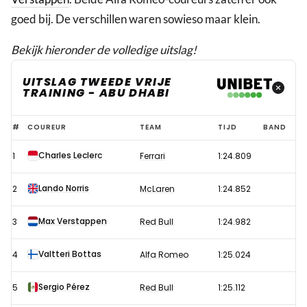
goed bij. De verschillen waren sowieso maar klein.
Bekijk hieronder de volledige uitslag!
UITSLAG TWEEDE VRIJE
TRAINING - ABU DHABI
Uitslag
#
COUREUR
TEAM
TIJD
BAND
tweede
Charles Leclerc
1
Ferrari
1:24.809
vrije
training
Lando Norris
2
McLaren
1:24.852
Formule
1
Max Verstappen
3
Red Bull
1:24.982
GP
Valtteri Bottas
4
Alfa Romeo
1:25.024
Abu
Dhabi
Sergio Pérez
5
Red Bull
1:25.112
2023