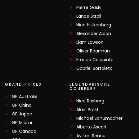
Pierre Gasly
Lance Stroll
Nico Hülkenberg
Alexander Albon
Liam Lawson
Oliver Bearman
Franco Colapinto
Gabriel Bortoleto
GRAND PRIXES
LEGENDARISCHE
COUREURS
GP Australië
Nico Rosberg
GP China
Alain Prost
GP Japan
Michael Schumacher
GP Miami
Alberto Ascari
GP Canada
Ayrton Senna