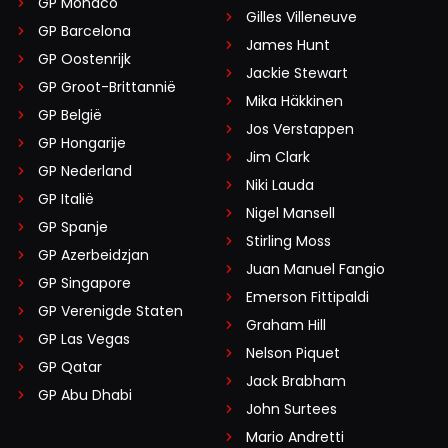
GP Monaco
Gilles Villeneuve
GP Barcelona
James Hunt
GP Oostenrijk
Jackie Stewart
GP Groot-Brittannië
Mika Häkkinen
GP België
Jos Verstappen
GP Hongarije
Jim Clark
GP Nederland
Niki Lauda
GP Italië
Nigel Mansell
GP Spanje
Stirling Moss
GP Azerbeidzjan
Juan Manuel Fangio
GP Singapore
Emerson Fittipaldi
GP Verenigde Staten
Graham Hill
GP Las Vegas
Nelson Piquet
GP Qatar
Jack Brabham
GP Abu Dhabi
John Surtees
Mario Andretti