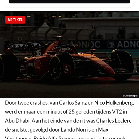
ARTIKEL
© XPBimages
Door twee crashes, van Carlos Sainz en
Nico Hulkenberg
,
werd er maar een minuut of 25 gereden tijdens VT2 in
Abu Dhabi. Aan het einde van de rit was
Charles Leclerc
de snelste, gevolgd door Lando Norris en
Max
Verstappen
. Beide Alfa Romeo-coureurs zaten er ook