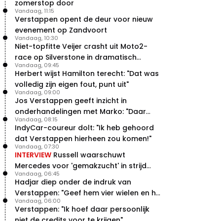
zomerstop door
Vandaag, 11:15
Verstappen opent de deur voor nieuw
evenement op Zandvoort
Vandaag, 10:30
Niet-topfitte Veijer crasht uit Moto2-
race op Silverstone in dramatisch
Vandaag, 09:45
weekend
Herbert wijst Hamilton terecht: "Dat was
volledig zijn eigen fout, punt uit"
Vandaag, 09:00
Jos Verstappen geeft inzicht in
onderhandelingen met Marko: "Daar
Vandaag, 08:15
was ik erg door verrast"
IndyCar-coureur dolt: "Ik heb gehoord
dat Verstappen hierheen zou komen!"
Vandaag, 07:30
INTERVIEW
Russell waarschuwt
Mercedes voor 'gemakzucht' in strijd
Vandaag, 06:45
met concurrentie
Hadjar diep onder de indruk van
Verstappen: "Geef hem vier wielen en hij
Vandaag, 06:00
levert"
Verstappen: "Ik hoef daar persoonlijk
niet de credits voor te krijgen"