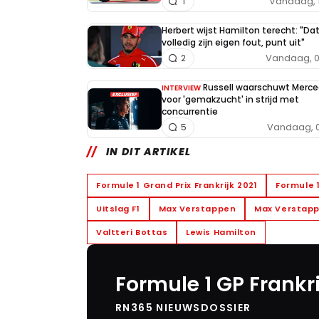
Vandaag, 
1
Herbert wijst Hamilton terecht: "Da
volledig zijn eigen fout, punt uit"
Vandaag, 0
2
Russell waarschuwt Merc
INTERVIEW
voor 'gemakzucht' in strijd met
concurrentie
Vandaag, 0
5
IN DIT ARTIKEL
Formule 1 Grand Prix Frankrijk 2021
Formule 
Uitslag F1
Max Verstappen
Max Verstapp
Valtteri Bottas
Lewis Hamilton
Formule 1 GP Frankri
RN365 NIEUWSDOSSIER