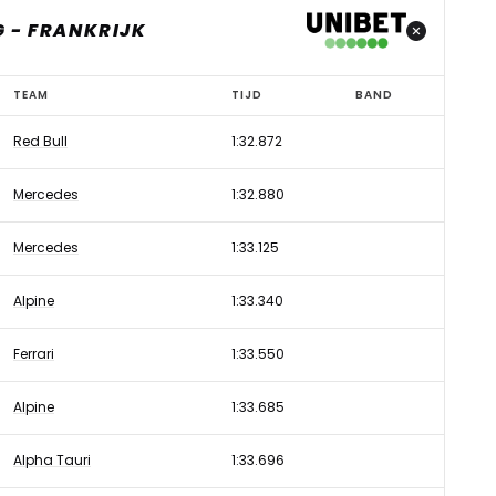
G - FRANKRIJK
TEAM
TIJD
BAND
Red Bull
1:32.872
Mercedes
1:32.880
Mercedes
1:33.125
Alpine
1:33.340
Ferrari
1:33.550
Alpine
1:33.685
Alpha Tauri
1:33.696