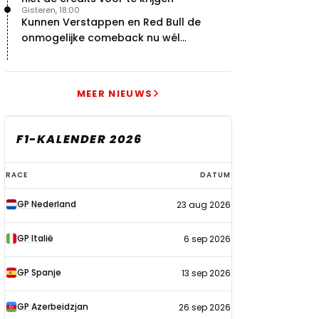
Gisteren, 18:00
Kunnen Verstappen en Red Bull de
onmogelijke comeback nu wél
bewerkstelligen?
MEER NIEUWS
F1-KALENDER 2026
F1-
RACE
DATUM
kalender
GP Nederland
23 aug 2026
2026
GP Italië
6 sep 2026
GP Spanje
13 sep 2026
GP Azerbeidzjan
26 sep 2026