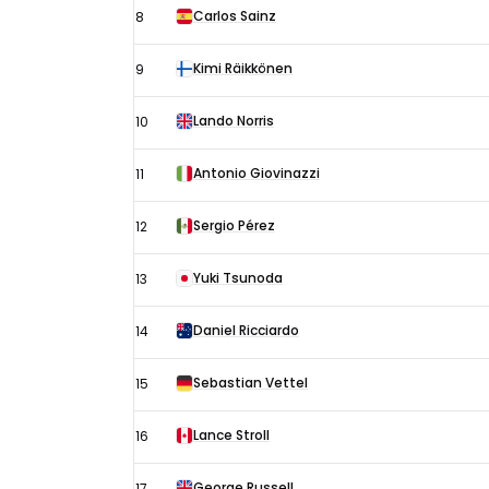
Carlos Sainz
8
Kimi Räikkönen
9
Lando Norris
10
Antonio Giovinazzi
11
Sergio Pérez
12
Yuki Tsunoda
13
Daniel Ricciardo
14
Sebastian Vettel
15
Lance Stroll
16
George Russell
17