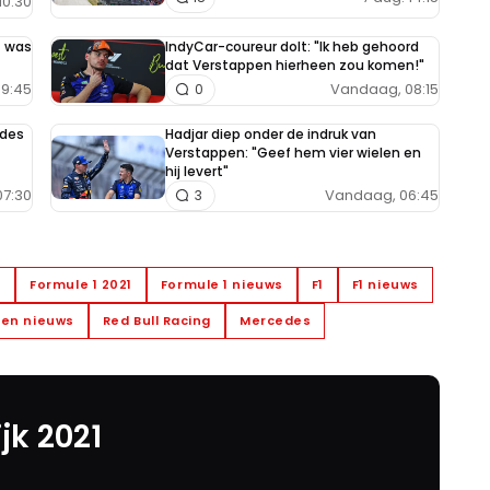
10:30
t was
IndyCar-coureur dolt: "Ik heb gehoord
dat Verstappen hierheen zou komen!"
9:45
Vandaag, 08:15
0
edes
Hadjar diep onder de indruk van
Verstappen: "Geef hem vier wielen en
hij levert"
7:30
Vandaag, 06:45
3
1
Formule 1 2021
Formule 1 nieuws
F1
F1 nieuws
en nieuws
Red Bull Racing
Mercedes
jk 2021