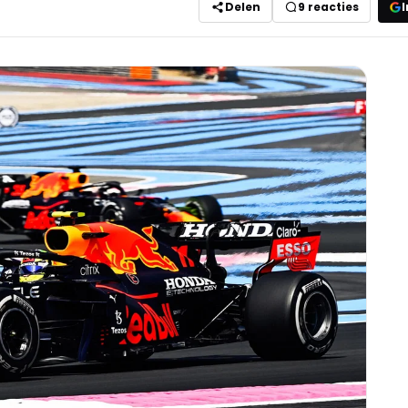
Delen
9
reacties
I