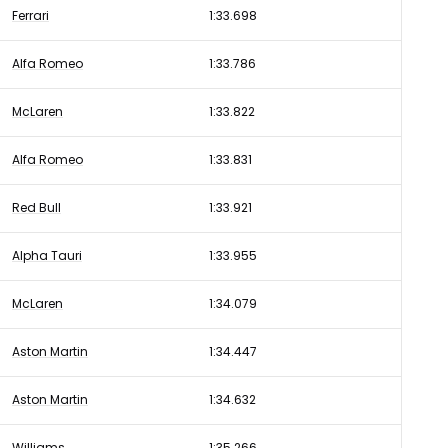
Ferrari
1:33.698
Alfa Romeo
1:33.786
McLaren
1:33.822
Alfa Romeo
1:33.831
Red Bull
1:33.921
Alpha Tauri
1:33.955
McLaren
1:34.079
Aston Martin
1:34.447
Aston Martin
1:34.632
Williams
1:35.266