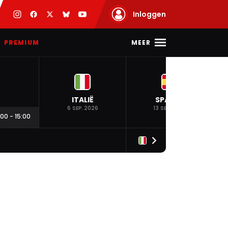
Inloggen
MEER
PREMIUM
ITALIË
SPANJE
6 SEP. 2026
13 SEP. 2026
:00
-
15:00