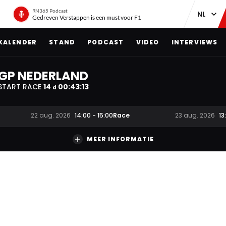
RN365 Podcast
Gedreven Verstappen is een must voor F1
KALENDER
STAND
PODCAST
VIDEO
INTERVIEWS
GP NEDERLAND
START RACE
14
00
:
43
:
12
d
Race
22 aug. 2026
14:00
-
15:00
23 aug. 2026
13
MEER INFORMATIE