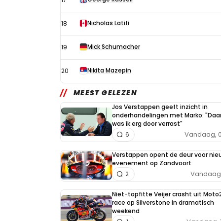
Nicholas Latifi
18
Mick Schumacher
19
Nikita Mazepin
20
MEEST GELEZEN
Jos Verstappen geeft inzicht in
onderhandelingen met Marko: "Daa
was ik erg door verrast"
Vandaag, 0
6
Verstappen opent de deur voor nie
evenement op Zandvoort
Vandaag, 
2
Niet-topfitte Veijer crasht uit Moto
race op Silverstone in dramatisch
weekend