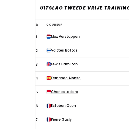
UITSLAG TWEEDE VRIJE TRAININ
Uitslag
#
COUREUR
tweede
Max Verstappen
1
vrije
training
Valtteri Bottas
2
Formule
1
Lewis Hamilton
3
GP
Fernando Alonso
4
Frankrijk
2021
Charles Leclerc
5
Esteban Ocon
6
Pierre Gasly
7