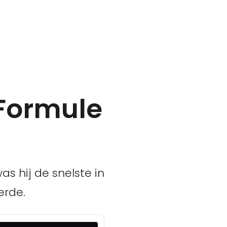
 Formule
as hij de snelste in
erde.