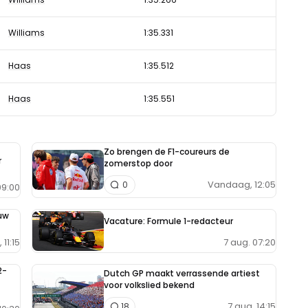
Williams
1:35.331
Haas
1:35.512
Haas
1:35.551
Zo brengen de F1-coureurs de
r
zomerstop door
Vandaag, 12:05
0
9:00
uw
Vacature: Formule 1-redacteur
7 aug. 07:20
11:15
2-
Dutch GP maakt verrassende artiest
voor volkslied bekend
7 aug. 14:15
18