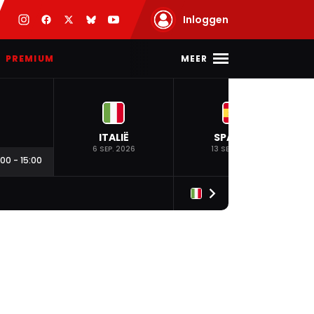
Inloggen
MEER
PREMIUM
ITALIË
SPANJE
6 SEP. 2026
13 SEP. 2026
:00
-
15:00