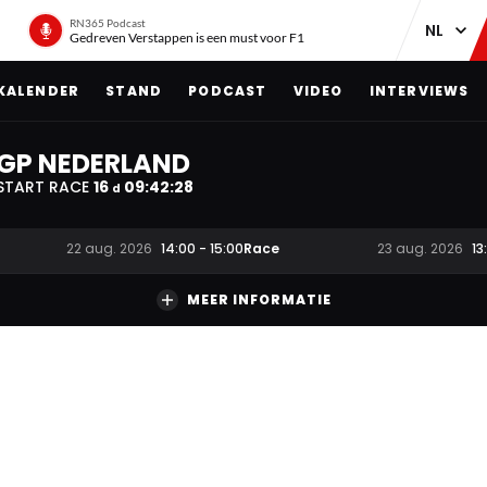
RN365 Podcast
Gedreven Verstappen is een must voor F1
KALENDER
STAND
PODCAST
VIDEO
INTERVIEWS
GP NEDERLAND
START RACE
16
09
:
42
:
28
d
Race
22 aug. 2026
14:00
-
15:00
23 aug. 2026
13
MEER INFORMATIE