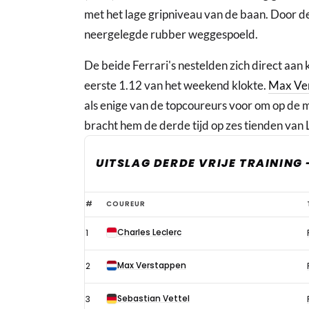
met het lage gripniveau van de baan. Door de
neergelegde rubber weggespoeld.
De beide Ferrari's nestelden zich direct aan 
eerste 1.12 van het weekend klokte.
Max Ve
als enige van de topcoureurs voor om op de 
bracht hem de derde tijd op zes tienden van 
UITSLAG DERDE VRIJE TRAINING 
Uitstekende
#
COUREUR
derde
Charles Leclerc
1
training
Verstappen,
Max Verstappen
2
Leclerc
snelste
Sebastian Vettel
3