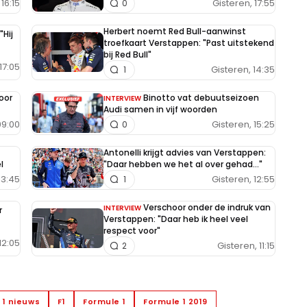
16:15
Gisteren, 17:55
0
Herbert noemt Red Bull-aanwinst
"Hij
troefkaart Verstappen: "Past uitstekend
bij Red Bull"
17:05
Gisteren, 14:35
1
oor
Binotto vat debuutseizoen
INTERVIEW
Audi samen in vijf woorden
09:00
Gisteren, 15:25
0
Antonelli krijgt advies van Verstappen:
l
"Daar hebben we het al over gehad..."
13:45
Gisteren, 12:55
1
Verschoor onder de indruk van
INTERVIEW
r
Verstappen: "Daar heb ik heel veel
respect voor"
12:05
Gisteren, 11:15
2
 1 nieuws
F1
Formule 1
Formule 1 2019