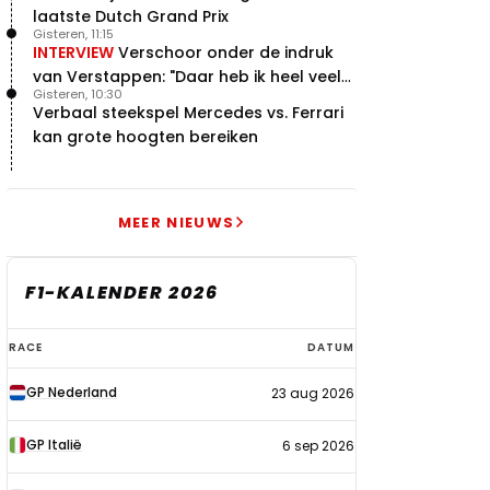
laatste Dutch Grand Prix
Gisteren, 11:15
INTERVIEW
Verschoor onder de indruk
van Verstappen: "Daar heb ik heel veel
Gisteren, 10:30
respect voor"
Verbaal steekspel Mercedes vs. Ferrari
kan grote hoogten bereiken
MEER NIEUWS
F1-KALENDER 2026
F1-
RACE
DATUM
kalender
GP Nederland
23 aug 2026
2026
GP Italië
6 sep 2026