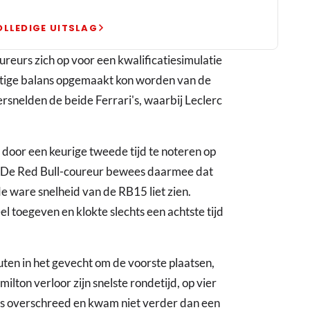
OLLEDIGE UITSLAG
oureurs zich op voor een kwalificatiesimulatie
htige balans opgemaakt kon worden van de
snelden de beide Ferrari's, waarbij Leclerc
n door een keurige tweede tijd te noteren op
. De Red Bull-coureur bewees daarmee dat
e ware snelheid van de RB15 liet zien.
 toegeven en klokte slechts een achtste tijd
ten in het gevecht om de voorste plaatsen,
ilton verloor zijn snelste rondetijd, op vier
its overschreed en kwam niet verder dan een