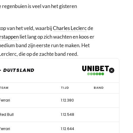
 regenbuien is veel van het gisteren
kop van het veld, waarbij
Charles Leclerc
de
rstappen
liet lang op zich wachten en koos er
medium band zijn eerste run te maken. Het
Lerclerc, die op de zachte band reed.
- DUITSLAND
TEAM
TIJD
BAND
Ferrari
1:12.380
Red Bull
1:12.548
Ferrari
1:12.644