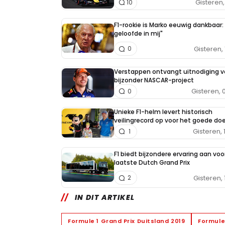
Gisteren, 
10
F1-rookie is Marko eeuwig dankbaar: 
geloofde in mij"
Gisteren, 
0
Verstappen ontvangt uitnodiging v
bijzonder NASCAR-project
Gisteren, 
0
Unieke F1-helm levert historisch
veilingrecord op voor het goede doe
Gisteren, 
1
F1 biedt bijzondere ervaring aan voo
laatste Dutch Grand Prix
Gisteren, 
2
IN DIT ARTIKEL
Formule 1 Grand Prix Duitsland 2019
Formule