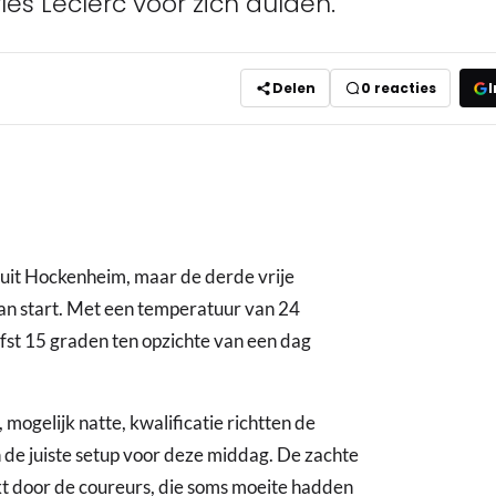
les Leclerc voor zich dulden.
Delen
0
reacties
I
uit Hockenheim, maar de derde vrije
an start. Met een temperatuur van 24
efst 15 graden ten opzichte van een dag
, mogelijk natte, kwalificatie richtten de
 de juiste setup voor deze middag. De zachte
kt door de coureurs, die soms moeite hadden