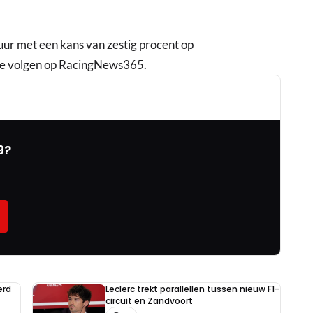
ur met een kans van zestig procent op
ive volgen op RacingNews365.
9?
erd
Leclerc trekt parallellen tussen nieuw F1-
circuit en Zandvoort