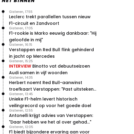
NET BINNEN
Gisteren, 17:55
Leclerc trekt parallellen tussen nieuw
F1-circuit en Zandvoort
Gisteren, 17:05
F1-rookie is Marko eeuwig dankbaar: "Hij
geloofde in mij"
Gisteren, 16:15
Verstappen en Red Bull flink gehinderd
in jacht op Mercedes
Gisteren, 15:25
INTERVIEW
Binotto vat debuutseizoen
Audi samen in vijf woorden
Gisteren, 14:35
Herbert noemt Red Bull-aanwinst
troefkaart Verstappen: "Past uitstekend
Gisteren, 13:45
bij Red Bull"
Unieke F1-helm levert historisch
veilingrecord op voor het goede doel
Gisteren, 12:55
Antonelli krijgt advies van Verstappen:
"Daar hebben we het al over gehad..."
Gisteren, 12:05
F1 biedt bijzondere ervaring aan voor