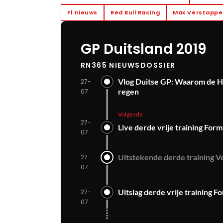
F1 nieuws
Red Bull Racing
Max Verstapp
GP Duitsland 2019
RN365 NIEUWSDOSSIER
Vlog Duitse GP: Waarom de Ho
27-
regen
07
Volgende
27-
Live derde vrije training For
07
Uitstekende derde training Ve
27-
07
Uitslag derde vrije training 
27-
07