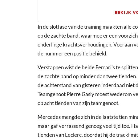
in
Duitsland
BEKIJK V
In de slotfase van de training maakten alle c
op de zachte band, waarmee er een voorzic
onderlinge krachtsverhoudingen. Vooraan ver
de nummer een positie behield.
Verstappen wist de beide Ferrari's te splitte
de zachte band op minder dan twee tienden
de achterstand van gisteren inderdaad niet d
Teamgenoot
Pierre Gasly
moest wederom veel
op acht tienden van zijn teamgenoot.
Mercedes mengde zich in de laatste tien minu
maar gaf verrassend genoeg veel tijd toe. Ham
tienden van Leclerc, doordat hij de tracklim