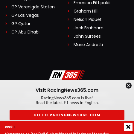
Emerson Fittipaldi
GP Verenigde Staten
Graham Hill
GP Las Vegas
Nelson Piquet
GP Qatar
Jack Brabham
GP Abu Dhabi
John Surtees
Mario Andretti
Visit RacingNews365.com
Disclaimer
Algemene voorwaarden
RacingNews365.com is live!
Privacy Policy
Created by On Your Marks
Read the latest F1 news in English.
Privacy manager
Kansspeluitingen
GO TO RACINGNEWS365.COM
© 2026 RacingNews365. Alle rechten voorbehouden
2026
Don't show again