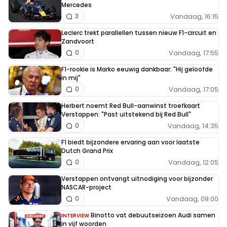
Mercedes
Vandaag, 16:15
3
Leclerc trekt parallellen tussen nieuw F1-circuit en
Zandvoort
Vandaag, 17:55
0
F1-rookie is Marko eeuwig dankbaar: "Hij geloofde
in mij"
Vandaag, 17:05
0
Herbert noemt Red Bull-aanwinst troefkaart
Verstappen: "Past uitstekend bij Red Bull"
Vandaag, 14:35
0
F1 biedt bijzondere ervaring aan voor laatste
Dutch Grand Prix
Vandaag, 12:05
0
Verstappen ontvangt uitnodiging voor bijzonder
NASCAR-project
Vandaag, 09:00
0
Binotto vat debuutseizoen Audi samen
INTERVIEW
in vijf woorden