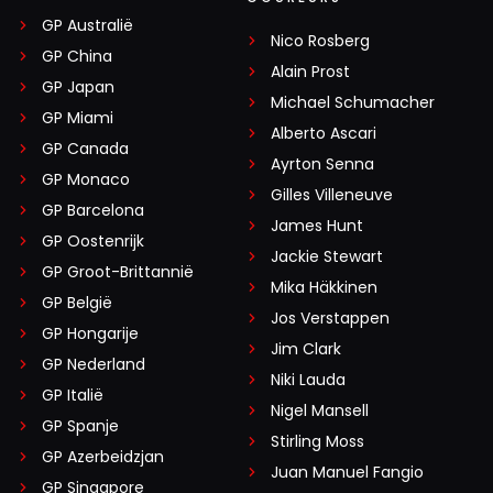
GP Australië
Nico Rosberg
GP China
Alain Prost
GP Japan
Michael Schumacher
GP Miami
Alberto Ascari
GP Canada
Ayrton Senna
GP Monaco
Gilles Villeneuve
GP Barcelona
James Hunt
GP Oostenrijk
Jackie Stewart
GP Groot-Brittannië
Mika Häkkinen
GP België
Jos Verstappen
GP Hongarije
Jim Clark
GP Nederland
Niki Lauda
GP Italië
Nigel Mansell
GP Spanje
Stirling Moss
GP Azerbeidzjan
Juan Manuel Fangio
GP Singapore