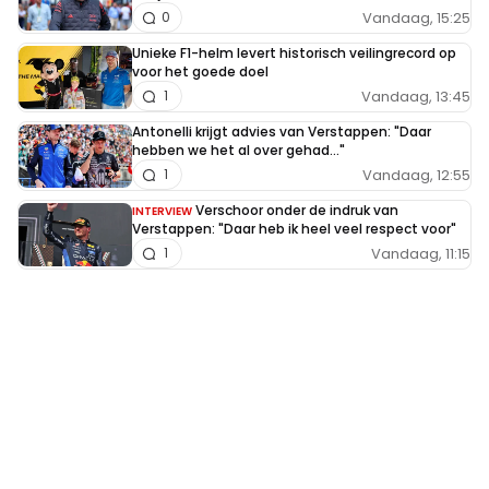
Vandaag, 15:25
0
Unieke F1-helm levert historisch veilingrecord op
voor het goede doel
Vandaag, 13:45
1
Antonelli krijgt advies van Verstappen: "Daar
hebben we het al over gehad..."
Vandaag, 12:55
1
Verschoor onder de indruk van
INTERVIEW
Verstappen: "Daar heb ik heel veel respect voor"
Vandaag, 11:15
1