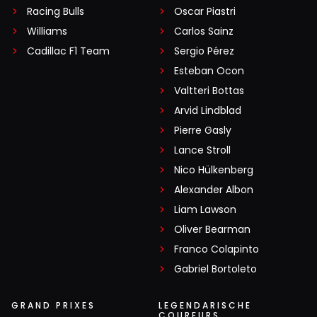
Racing Bulls
Oscar Piastri
Williams
Carlos Sainz
Cadillac F1 Team
Sergio Pérez
Esteban Ocon
Valtteri Bottas
Arvid Lindblad
Pierre Gasly
Lance Stroll
Nico Hülkenberg
Alexander Albon
Liam Lawson
Oliver Bearman
Franco Colapinto
Gabriel Bortoleto
GRAND PRIXES
LEGENDARISCHE
COUREURS