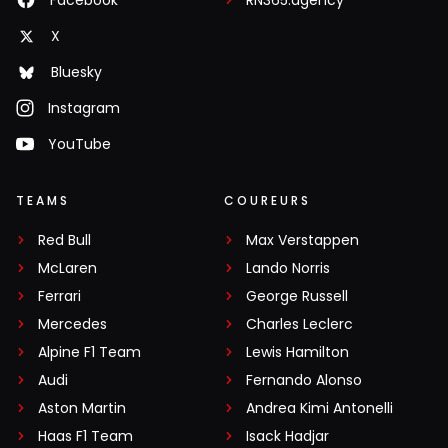
Facebook
RN365.agency
X
Bluesky
Instagram
YouTube
TEAMS
COUREURS
Red Bull
Max Verstappen
McLaren
Lando Norris
Ferrari
George Russell
Mercedes
Charles Leclerc
Alpine F1 Team
Lewis Hamilton
Audi
Fernando Alonso
Aston Martin
Andrea Kimi Antonelli
Haas F1 Team
Isack Hadjar