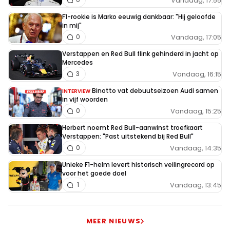
Vandaag, 17:55
F1-rookie is Marko eeuwig dankbaar: "Hij geloofde
in mij"
Vandaag, 17:05
0
Verstappen en Red Bull flink gehinderd in jacht op
Mercedes
Vandaag, 16:15
3
Binotto vat debuutseizoen Audi samen
INTERVIEW
in vijf woorden
Vandaag, 15:25
0
Herbert noemt Red Bull-aanwinst troefkaart
Verstappen: "Past uitstekend bij Red Bull"
Vandaag, 14:35
0
Unieke F1-helm levert historisch veilingrecord op
voor het goede doel
Vandaag, 13:45
1
MEER NIEUWS