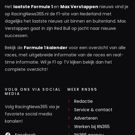
Het
laatste Formule 1
en
Max Verstappen
nieuws vind je
op RacingNews365.nl de F1-site van Nederland met
dagelijks het laatste nieuws uit binnen en buitenland. Max
Verstappen gaat in zijn Red Bull op jacht naar nieuwe
successen.
Bekijk de
Formule 1 kalender
voor een overzicht van alle
races, met uitgebreide informatie van de races en real-
time informatie. Wil je F1 op TV kijken bekijk dan het
complete overzicht!
VOLG ONS VIA SOCIAL
MEER RN365
MEDIA
Redactie
Volg RacingNews365 via je
Service & contact
favoriete social media
Adverteren
kanalen!
Werken bij RN365