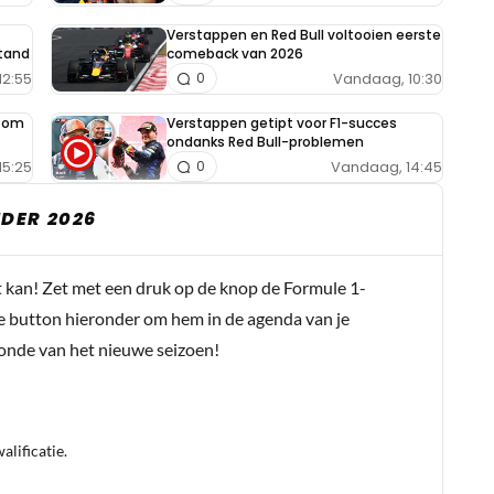
Verstappen en Red Bull voltooien eerste
tand
comeback van 2026
12:55
Vandaag, 10:30
0
e om
Verstappen getipt voor F1-succes
ondanks Red Bull-problemen
15:25
Vandaag, 14:45
0
DER 2026
t kan! Zet met een druk op de knop de Formule 1-
e button hieronder om hem in de agenda van je
conde van het nieuwe seizoen!
lificatie.