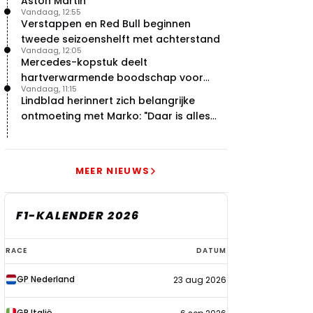
Aston Martin'
Vandaag, 12:55
Verstappen en Red Bull beginnen
tweede seizoenshelft met achterstand
Vandaag, 12:05
Mercedes-kopstuk deelt
hartverwarmende boodschap voor
Vandaag, 11:15
overstap naar Red Bull
Lindblad herinnert zich belangrijke
ontmoeting met Marko: "Daar is alles
echt begonnen"
MEER NIEUWS
F1-KALENDER 2026
F1-
RACE
DATUM
kalender
GP Nederland
23 aug 2026
2026
GP Italië