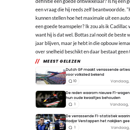
definitie een goede ontwikkelaar? Is hij een 
een vraag die hij reeds zelf beantwoordde. "H
kunnen stellen hoe het maximale uit een aut
een goede teamspeler? Ik zou als ik Cadillac
want hij is dat wel. Bottas zal nooit de beste w
jaar blijven, maar je hebt in die opbouw iem
over snelheid beschikt en daar bestaat geen t
MEEST GELEZEN
Dutch GP maakt verrassende arties
voor volkslied bekend
Vandaag, 
10
De reden waarom nieuwe F1-wagen
hun oude kwaaltjes behouden
Vandaag, 
1
De verrassende F1-statistiek waarin
Hadjar Verstappen het nakijken gee
Vandaag, 
1