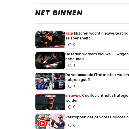
NET BINNEN
McLaren wacht nieuwe test na 
TECH
seizoenshelft
0
De reden waarom nieuwe F1-wagens
behouden
1
De verrassende F1-statistiek waari
nakijken geeft
1
Cadillac onthult strategie
INTERVIEW
worden
0
Verstappen getipt voor F1-succes 
0