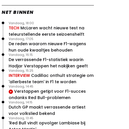
NET BINNEN
Vandaag, 18:00
TECH
McLaren wacht nieuwe test na
teleurstellende eerste seizoenshelft
Vandaag, 17:05
De reden waarom nieuwe F1-wagens
hun oude kwaaltjes behouden
Vandaag, 16:15
De verrassende F1-statistiek waarin
Hadjar Verstappen het nakijken geeft
Vandaag, 15:25
INTERVIEW
Cadillac onthult strategie om
'allerbeste team' in F1 te worden
Vandaag, 14:45
Verstappen getipt voor F1-succes
ondanks Red Bull-problemen
Vandaag, 14:15
Dutch GP maakt verrassende artiest
voor volkslied bekend
Vandaag, 13:45
'Red Bull vindt opvolger Lambiase bij