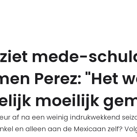
ziet mede-schul
men Perez: "Het 
lijk moeilijk ge
reur af na een weinig indrukwekkend seizo
nkel en alleen aan de Mexicaan zelf? Vol