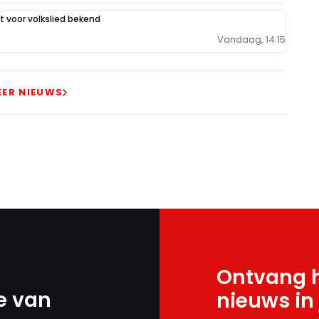
 voor volkslied bekend
Vandaag, 14:15
EER NIEUWS
Ontvang h
e van
nieuws in