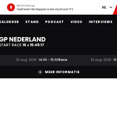
RN365 Podcast
Gedreven Verstappen is een must voor F1
KALENDER
STAND
PODCAST
VIDEO
INTERVIEWS
GP NEDERLAND
START RACE
15
15
:
49
:
16
d
Race
22 aug. 2026
14:00
-
15:00
23 aug. 2026
13
MEER INFORMATIE