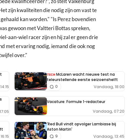
goede kwalificeerder?", zo stelt Valkenburg
et zijn kwaliteiten die nodig zijn om vast te
o gehaald kan worden." "Is Perez bovendien
 was gewoon met Valtteri Bottas spreken,
iel-aan-wiel racer zijn en hij zal er geen drie
and met ervaring nodig, iemand die ook nog
wijfel over."
t
McLaren wacht nieuwe test na
TECH
teleurstellende eerste seizoenshelft
14:15
Vandaag, 18:00
0
s
Vacature: Formule 1-redacteur
Vandaag, 07:20
17:05
'Red Bull vindt opvolger Lambiase bij
ft
Aston Martin'
16:15
Vandaag, 13:45
9