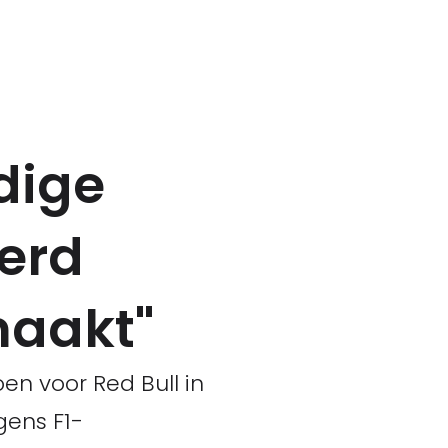
dige
werd
maakt"
en voor Red Bull in
gens F1-