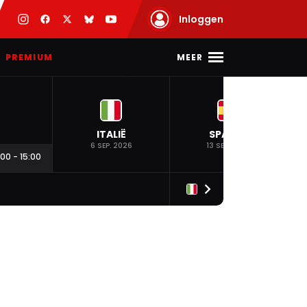
Inloggen
MEER
PREMIUM
ITALIË
SPANJE
6 SEP. 2026
13 SEP. 2026
:00
-
15:00