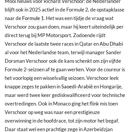
Mooi nieuws voor Richard Verschoor: de Nederlander
blijft ook in 2025 actief in de Formule 2, de opstapklasse
naar de
Formule 1
. Het was een tijdje de vraag wat
Verschoor zou gaan doen, maar hij keert uiteindelijk per
direct terug bij MP Motorsport. Zodoende rijdt
Verschoor de laatste twee races in Qatar en
Abu Dhabi
al voor het Nederlandse team, terwijl manager Sander
Dorsman Verschoor ook de kans schenkt om zijn vijfde
Formule 2-seizoen af te gaan werken. Voor de coureur is
het voorlopig een wisselvallig seizoen. Verschoor leek
knappe zeges te pakken in
Saoedi-Arabië
en Hongarije,
maar werd twee keer gediskwalificeerd voor technische
overtredingen. Ook in Monaco ging het flink mis toen
Verschoor op weg was naar een prestigieuze
overwinning in de hoofdrace, tot zijn motor het begaf.
Daar staat wel een prachtige zege in Azerbeidzjan