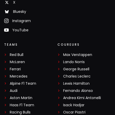
X
Bluesky
Instagram
YouTube
TEAMS
COUREURS
Red Bull
Max Verstappen
McLaren
Lando Norris
Ferrari
George Russell
Mercedes
Charles Leclerc
Alpine F1 Team
Lewis Hamilton
Audi
Fernando Alonso
Aston Martin
Andrea Kimi Antonelli
Haas F1 Team
Isack Hadjar
Racing Bulls
Oscar Piastri