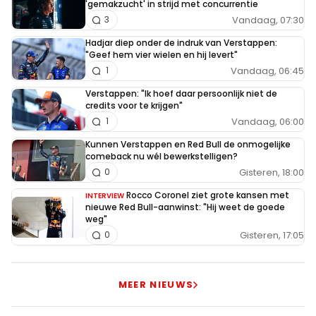
'gemakzucht' in strijd met concurrentie
Vandaag, 07:30
3
Hadjar diep onder de indruk van Verstappen:
"Geef hem vier wielen en hij levert"
Vandaag, 06:45
1
Verstappen: "Ik hoef daar persoonlijk niet de
credits voor te krijgen"
Vandaag, 06:00
1
Kunnen Verstappen en Red Bull de onmogelijke
comeback nu wél bewerkstelligen?
Gisteren, 18:00
0
Rocco Coronel ziet grote kansen met
INTERVIEW
nieuwe Red Bull-aanwinst: "Hij weet de goede
weg"
Gisteren, 17:05
0
MEER NIEUWS