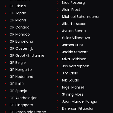
Nico Rosberg
GP China
Alain Prost
GP Japan
Michael Schumacher
GP Miami
Alberto Ascari
GP Canada
Ayrton Senna
GP Monaco
Gilles Villeneuve
GP Barcelona
James Hunt
GP Oostenrijk
Jackie Stewart
GP Groot-Brittannië
Mika Häkkinen
GP België
Jos Verstappen
GP Hongarije
Jim Clark
GP Nederland
Niki Lauda
GP Italië
Nigel Mansell
GP Spanje
Stirling Moss
GP Azerbeidzjan
Juan Manuel Fangio
GP Singapore
Emerson Fittipaldi
GP Verenigde Staten