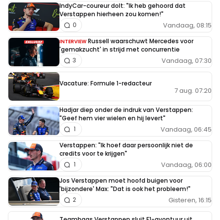
IndyCar-coureur dolt: "Ik heb gehoord dat
Verstappen hierheen zou komen!"
Vandaag, 08:15
0
Russell waarschuwt Mercedes voor
INTERVIEW
'gemakzucht' in strijd met concurrentie
Vandaag, 07:30
3
Vacature: Formule 1-redacteur
7 aug. 07:20
Hadjar diep onder de indruk van Verstappen:
"Geef hem vier wielen en hij levert"
Vandaag, 06:45
1
Verstappen: "Ik hoef daar persoonlijk niet de
credits voor te krijgen"
Vandaag, 06:00
1
Jos Verstappen moet hoofd buigen voor
'bijzondere' Max: "Dat is ook het probleem!"
Gisteren, 16:15
2
Teambaas Verstappen sluit F1-avontuur uit