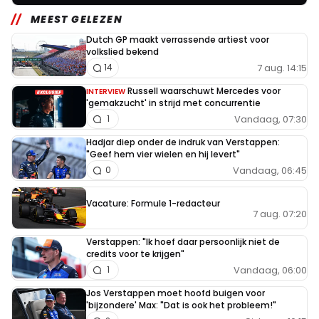
MEEST GELEZEN
Dutch GP maakt verrassende artiest voor
volkslied bekend
7 aug. 14:15
14
Russell waarschuwt Mercedes voor
INTERVIEW
'gemakzucht' in strijd met concurrentie
Vandaag, 07:30
1
Hadjar diep onder de indruk van Verstappen:
"Geef hem vier wielen en hij levert"
Vandaag, 06:45
0
Vacature: Formule 1-redacteur
7 aug. 07:20
Verstappen: "Ik hoef daar persoonlijk niet de
credits voor te krijgen"
Vandaag, 06:00
1
Jos Verstappen moet hoofd buigen voor
'bijzondere' Max: "Dat is ook het probleem!"