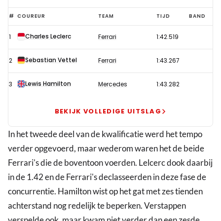
Verstappen
#
COUREUR
TEAM
TIJD
BAND
kansloos
Charles Leclerc
1
Ferrari
1:42.519
voor
pole,
Sebastian Vettel
2
Ferrari
1:43.267
Leclerc
overtuigend
Lewis Hamilton
3
Mercedes
1:43.282
snelste
in
BEKIJK VOLLEDIGE UITSLAG
kwalificatie
In het tweede deel van de kwalificatie werd het tempo
GP
verder opgevoerd, maar wederom waren het de beide
België
Ferrari's die de boventoon voerden. Lelcerc dook daarbij
in de 1.42 en de Ferrari's declasseerden in deze fase de
concurrentie. Hamilton wist op het gat met zes tienden
achterstand nog redelijk te beperken. Verstappen
versnelde ook, maar kwam niet verder dan een zesde