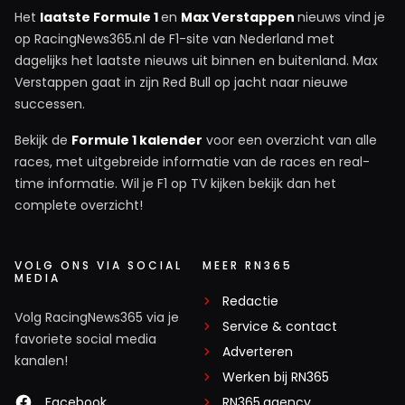
Het
laatste Formule 1
en
Max Verstappen
nieuws vind je
op RacingNews365.nl de F1-site van Nederland met
dagelijks het laatste nieuws uit binnen en buitenland. Max
Verstappen gaat in zijn Red Bull op jacht naar nieuwe
successen.
Bekijk de
Formule 1 kalender
voor een overzicht van alle
races, met uitgebreide informatie van de races en real-
time informatie. Wil je F1 op TV kijken bekijk dan het
complete overzicht!
VOLG ONS VIA SOCIAL
MEER RN365
MEDIA
Redactie
Volg RacingNews365 via je
Service & contact
favoriete social media
Adverteren
kanalen!
Werken bij RN365
Facebook
RN365.agency