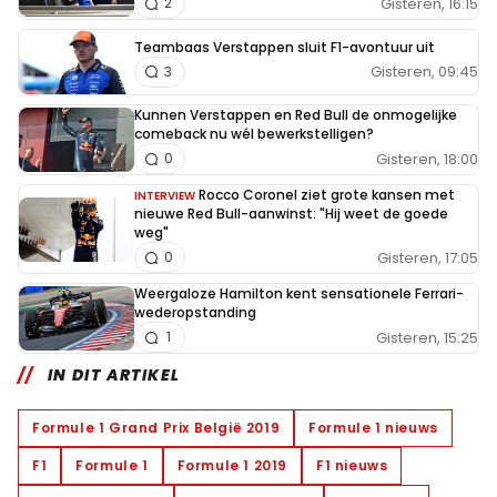
Gisteren, 16:15
2
Teambaas Verstappen sluit F1-avontuur uit
Gisteren, 09:45
3
Kunnen Verstappen en Red Bull de onmogelijke
comeback nu wél bewerkstelligen?
Gisteren, 18:00
0
Rocco Coronel ziet grote kansen met
INTERVIEW
nieuwe Red Bull-aanwinst: "Hij weet de goede
weg"
Gisteren, 17:05
0
Weergaloze Hamilton kent sensationele Ferrari-
wederopstanding
Gisteren, 15:25
1
IN DIT ARTIKEL
Formule 1 Grand Prix België 2019
Formule 1 nieuws
F1
Formule 1
Formule 1 2019
F1 nieuws