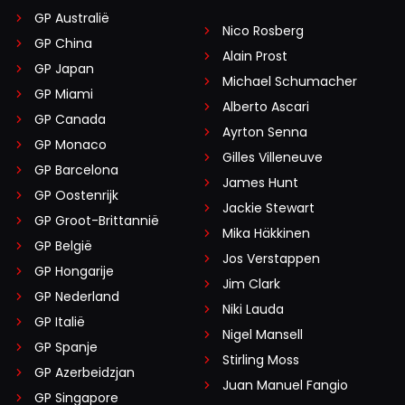
GP Australië
Nico Rosberg
GP China
Alain Prost
GP Japan
Michael Schumacher
GP Miami
Alberto Ascari
GP Canada
Ayrton Senna
GP Monaco
Gilles Villeneuve
GP Barcelona
James Hunt
GP Oostenrijk
Jackie Stewart
GP Groot-Brittannië
Mika Häkkinen
GP België
Jos Verstappen
GP Hongarije
Jim Clark
GP Nederland
Niki Lauda
GP Italië
Nigel Mansell
GP Spanje
Stirling Moss
GP Azerbeidzjan
Juan Manuel Fangio
GP Singapore