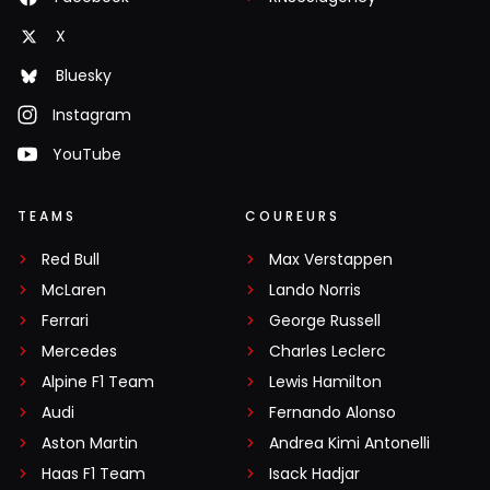
X
Bluesky
Instagram
YouTube
TEAMS
COUREURS
Red Bull
Max Verstappen
McLaren
Lando Norris
Ferrari
George Russell
Mercedes
Charles Leclerc
Alpine F1 Team
Lewis Hamilton
Audi
Fernando Alonso
Aston Martin
Andrea Kimi Antonelli
Haas F1 Team
Isack Hadjar