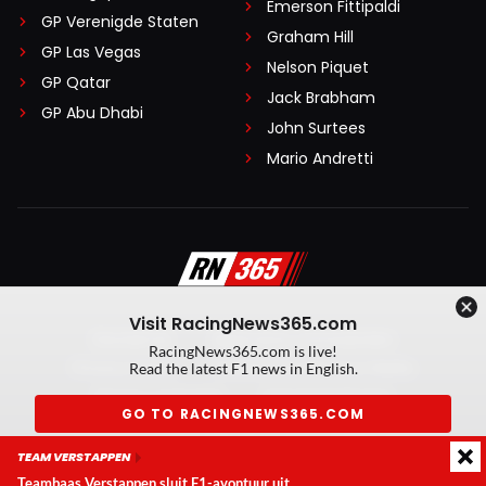
Emerson Fittipaldi
GP Verenigde Staten
Graham Hill
GP Las Vegas
Nelson Piquet
GP Qatar
Jack Brabham
GP Abu Dhabi
John Surtees
Mario Andretti
Visit RacingNews365.com
Disclaimer
Algemene voorwaarden
RacingNews365.com is live!
Privacy Policy
Created by On Your Marks
Read the latest F1 news in English.
Privacy manager
Kansspeluitingen
GO TO RACINGNEWS365.COM
© 2026 RacingNews365. Alle rechten voorbehouden
TEAM VERSTAPPEN
Don't show again
Teambaas Verstappen sluit F1-avontuur uit