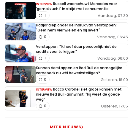
Russell waarschuwt Mercedes voor
INTERVIEW
'gemakzucht' in strijd met concurrentie
Vandaag, 07:30
1
Hadjar diep onder de indruk van Verstappen:
"Geef hem vier wielen en hij levert"
Vandaag, 06:45
0
Verstappen: "Ik hoef daar persoonlijk niet de
credits voor te krijgen"
Vandaag, 06:00
1
Kunnen Verstappen en Red Bull de onmogelijke
comeback nu wél bewerkstelligen?
Gisteren, 18:00
0
Rocco Coronel ziet grote kansen met
INTERVIEW
nieuwe Red Bull-aanwinst: "Hij weet de goede
weg"
Gisteren, 17:05
0
MEER NIEUWS