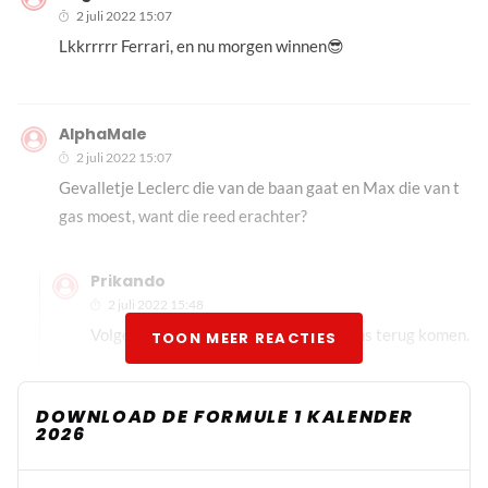
2 juli 2022 15:07
Lkkrrrrr Ferrari, en nu morgen winnen😎
AlphaMale
2 juli 2022 15:07
Gevalletje Leclerc die van de baan gaat en Max die van t
gas moest, want die reed erachter?
Prikando
2 juli 2022 15:48
Volgens mij wel, maar ik zie het nergens terug komen.
TOON MEER REACTIES
Prikando
DOWNLOAD DE FORMULE 1 KALENDER
2 juli 2022 15:51
2026
Nu toch bevestigd door Horner, was idd Leclerc.