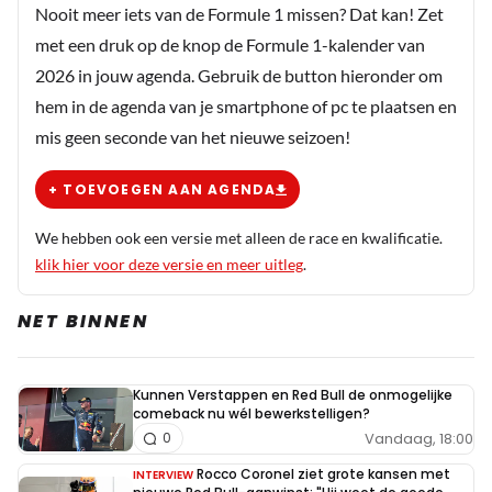
Nooit meer iets van de Formule 1 missen? Dat kan! Zet
met een druk op de knop de Formule 1-kalender van
J_Voorbeeld
2026 in jouw agenda. Gebruik de button hieronder om
2 juli 2022 15:20
hem in de agenda van je smartphone of pc te plaatsen en
Morgen is Verstappen nog voor de Wellington Straight er
mis geen seconde van het nieuwe seizoen!
voorbij en kijkt nooit meer achterom. Gevalletje
sprintrace 2021
+ TOEVOEGEN AAN AGENDA
Dit bericht is aangepast op:
2-07
We hebben ook een versie met alleen de race en kwalificatie.
klik hier voor deze versie en meer uitleg
.
AuroraChani
NET BINNEN
2 juli 2022 15:30
ik gun het Carlos heel erg, maar iedereen weet dat hij
morgen na de eerste bocht al in is gehaalt🥲
Kunnen Verstappen en Red Bull de onmogelijke
comeback nu wél bewerkstelligen?
Vandaag, 18:00
0
Rocco Coronel ziet grote kansen met
INTERVIEW