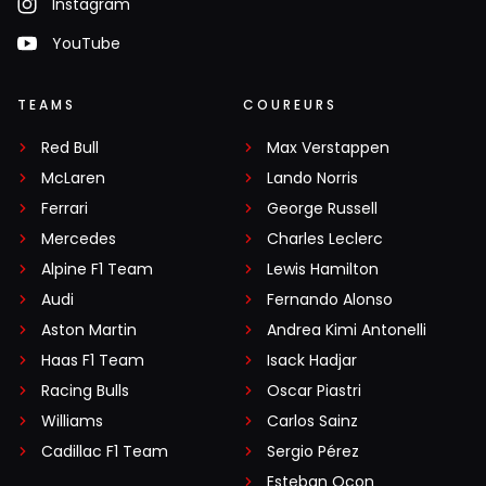
Instagram
YouTube
TEAMS
COUREURS
Red Bull
Max Verstappen
McLaren
Lando Norris
Ferrari
George Russell
Mercedes
Charles Leclerc
Alpine F1 Team
Lewis Hamilton
Audi
Fernando Alonso
Aston Martin
Andrea Kimi Antonelli
Haas F1 Team
Isack Hadjar
Racing Bulls
Oscar Piastri
Williams
Carlos Sainz
Cadillac F1 Team
Sergio Pérez
Esteban Ocon