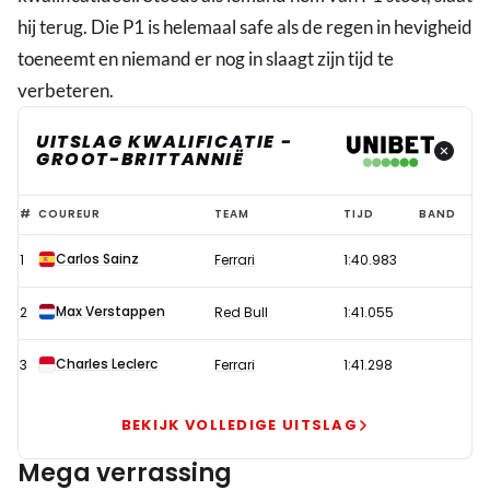
hij terug. Die P1 is helemaal safe als de regen in hevigheid
toeneemt en niemand er nog in slaagt zijn tijd te
verbeteren.
UITSLAG KWALIFICATIE -
GROOT-BRITTANNIË
Verstappen
#
COUREUR
TEAM
TIJD
BAND
op
Carlos Sainz
1
Ferrari
1:40.983
de
valreep
Max Verstappen
2
Red Bull
1:41.055
geklopt
door
Charles Leclerc
3
Ferrari
1:41.298
Sainz
in
BEKIJK VOLLEDIGE UITSLAG
prachtige
Mega verrassing
kwalificatie