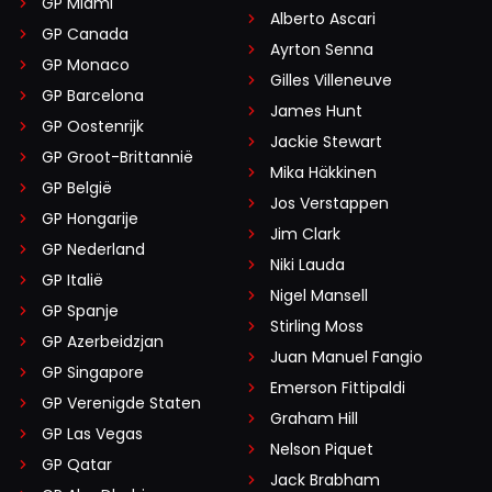
GP Miami
Alberto Ascari
GP Canada
Ayrton Senna
GP Monaco
Gilles Villeneuve
GP Barcelona
James Hunt
GP Oostenrijk
Jackie Stewart
GP Groot-Brittannië
Mika Häkkinen
GP België
Jos Verstappen
GP Hongarije
Jim Clark
GP Nederland
Niki Lauda
GP Italië
Nigel Mansell
GP Spanje
Stirling Moss
GP Azerbeidzjan
Juan Manuel Fangio
GP Singapore
Emerson Fittipaldi
GP Verenigde Staten
Graham Hill
GP Las Vegas
Nelson Piquet
GP Qatar
Jack Brabham