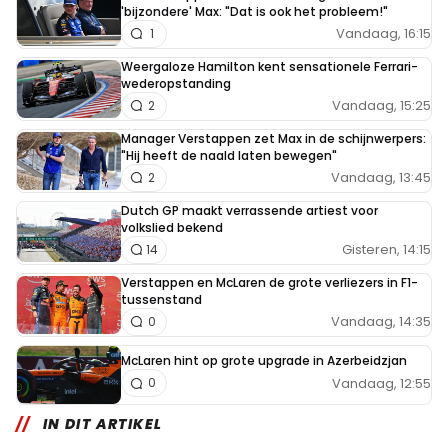
'bijzondere' Max: "Dat is ook het probleem!"
Vandaag, 16:15
1
Weergaloze Hamilton kent sensationele Ferrari-
wederopstanding
Vandaag, 15:25
2
Manager Verstappen zet Max in de schijnwerpers:
"Hij heeft de naald laten bewegen"
Vandaag, 13:45
2
Dutch GP maakt verrassende artiest voor
volkslied bekend
Gisteren, 14:15
14
Verstappen en McLaren de grote verliezers in F1-
tussenstand
Vandaag, 14:35
0
McLaren hint op grote upgrade in Azerbeidzjan
Vandaag, 12:55
0
IN DIT ARTIKEL