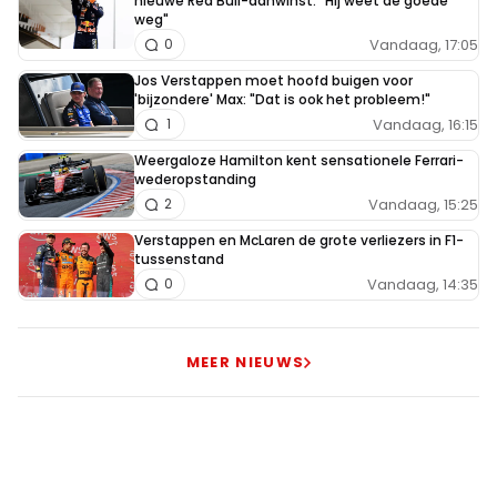
nieuwe Red Bull-aanwinst: "Hij weet de goede
Meepraten? Dat kan! Je hoeft je alleen maar aan te
weg"
melden met een RN365-account.
Vandaag, 17:05
0
Jos Verstappen moet hoofd buigen voor
INLOGGEN
AANMELDEN
'bijzondere' Max: "Dat is ook het probleem!"
Vandaag, 16:15
1
Weergaloze Hamilton kent sensationele Ferrari-
wederopstanding
Vandaag, 15:25
2
Verstappen en McLaren de grote verliezers in F1-
tussenstand
Vandaag, 14:35
0
MEER NIEUWS