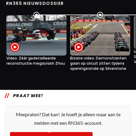
RN365 NIEUWSDOSSIER
L
S
Video: Zéér gedetailleerde
Bizarre video: Demonstranten
V
reconstructie megacrash Zhou
gaan op circuit zitten tijdens
openingsronde op Silverstone
3
12
16 jul. 10:15
3 jul. 18:38
PRAAT MEE!
Meepraten? Dat kan! Je hoeft je alleen maar aan te
melden met een RN365-account.