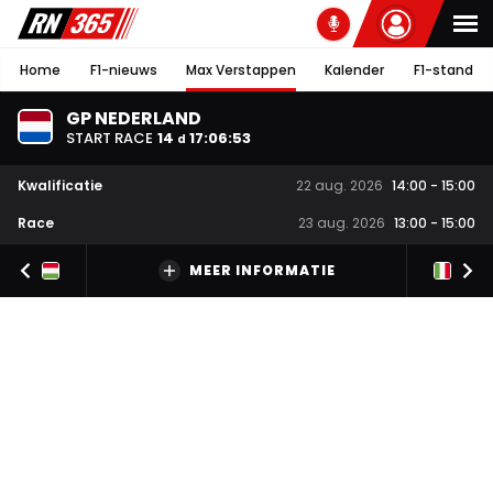
Home
F1-nieuws
Max Verstappen
Kalender
F1-stand
GP NEDERLAND
START RACE
14
17
:
06
:
52
d
Kwalificatie
22 aug. 2026
14:00
-
15:00
Race
23 aug. 2026
13:00
-
15:00
MEER INFORMATIE