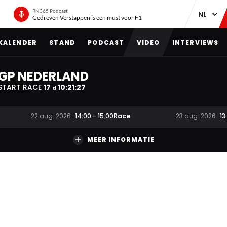
RN365 Podcast
Gedreven Verstappen is een must voor F1
KALENDER
STAND
PODCAST
VIDEO
INTERVIEWS
GP NEDERLAND
START RACE
17
10
:
21
:
27
d
Race
22 aug. 2026
14:00
-
15:00
23 aug. 2026
13
MEER INFORMATIE