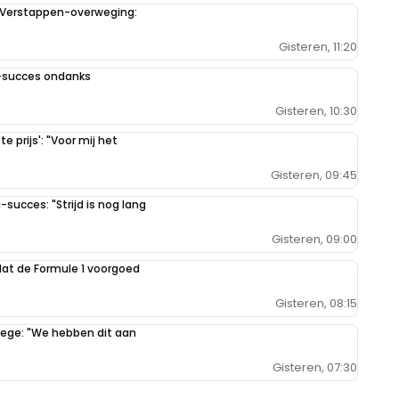
 Verstappen-overweging:
Gisteren, 11:20
1-succes ondanks
at betekent dat de fans ook in de duinen zitten/liggen/staan
Gisteren, 10:30
 prijs': "Voor mij het
Gisteren, 09:45
-succes: "Strijd is nog lang
 Ergo: Levensgevaarlijk.
Gisteren, 09:00
dat de Formule 1 voorgoed
Gisteren, 08:15
en joekel van een race simulator. Maar de deur is op slot en je
zege: "We hebben dit aan
Gisteren, 07:30