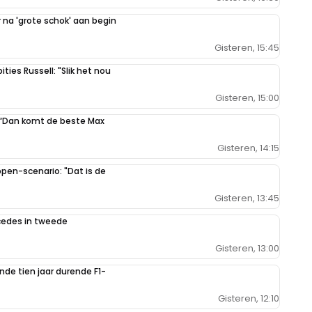
na 'grote schok' aan begin
Gisteren, 15:45
 dus ook te smal.
ties Russell: "Slik het nou
Gisteren, 15:00
: “Dan komt de beste Max
it als Jorg de Bruin. Helaas geen GP dit jaar. Hoop dat het
Gisteren, 14:15
 we de F1 inclusief MvS volgend jaar kunnen racen. Lijkt me echt
en-scenario: "Dat is de
uit en met dat racen en inhalen komt het wel goed...De jongens
Gisteren, 13:45
rcedes in tweede
Gisteren, 13:00
de tien jaar durende F1-
lein. Want hoeveel mensen kunnen daar nou wel geteld op? Drie
Gisteren, 12:10
 blijf erbij. Een grote sof, heel dat circuit.