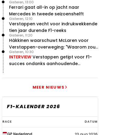
Gisteren, 13:00
manier"
Ferrari gaat all-in op jacht naar
Mercedes in tweede seizoenshelft
Gisteren, 12:10
Verstappen vecht voor indrukwekkende
tien jaar durende F1-reeks
Gisteren, 11:20
Häkkinen waarschuwt McLaren voor
Verstappen-overweging: "Waarom zou
Gisteren, 10:30
je?"
INTERVIEW
Verstappen getipt voor F1-
succes ondanks aanhoudende
problemen
MEER NIEUWS
F1-KALENDER 2026
F1-
RACE
DATUM
kalender
GP Nederland
23 aug 2026