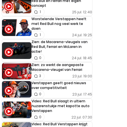
Red Bull en Ferrari met eigen
concept
25 jul. 12:40
1
Worstelende Verstappen heeft
met Red Bull nog veel werk te
doen
24 jul. 19:25
1
Zien: de Macarena-vleugels van
Red Bull, Ferrari en McLaren in
actie!
24 jul. 18:45
0
Zien: zo werkt de aangepaste
Macarena-vleugel van Ferrari
23 jul. 19:00
3
Verstappen geeft goed nieuws
over competitiviteit
23 jul. 17:45
0
Video: Red Bull slaagt in ultiem
huzarenstukje met kapotte auto
Verstappen
22 jul. 07:30
0
Video: Red Bull Verstappen krijgt