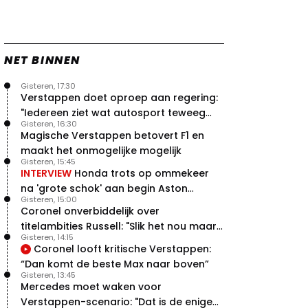
NET BINNEN
Gisteren, 17:30
Verstappen doet oproep aan regering:
"Iedereen ziet wat autosport teweeg
Gisteren, 16:30
brengt"
Magische Verstappen betovert F1 en
maakt het onmogelijke mogelijk
Gisteren, 15:45
INTERVIEW
Honda trots op ommekeer
na 'grote schok' aan begin Aston
Gisteren, 15:00
Martin-avontuur
Coronel onverbiddelijk over
titelambities Russell: "Slik het nou maar
Gisteren, 14:15
gewoon"
Coronel looft kritische Verstappen:
“Dan komt de beste Max naar boven”
Gisteren, 13:45
Mercedes moet waken voor
Verstappen-scenario: "Dat is de enige