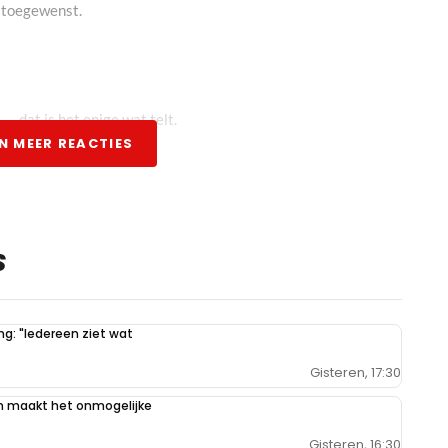
t toegewenst.
....dat is het enige wat telt.
N MEER REACTIES
coureurs hebben Verstappen en Ricciardo het circuit bezocht en
 twijfels. En deze twee zijn niet de minste coureurs! Dit las ik
S
ews. Dus ik schijn niet de enige te zijn, die vind dat dit circuit
g: "Iedereen ziet wat
Gisteren, 17:30
n maakt het onmogelijke
 als Spa.
Gisteren, 16:30