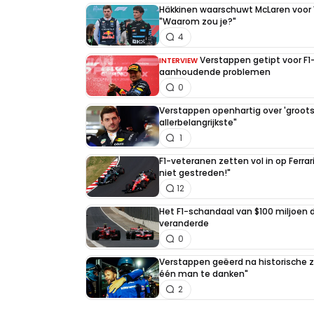
Häkkinen waarschuwt McLaren voor
"Waarom zou je?"
smaalle
4
19 mei 2020 15:28
Verstappen getipt voor F
INTERVIEW
Zandvoort is een duin circuit. d
aanhoudende problemen
0
tijdens een grand prix
Verstappen openhartig over 'grootste
allerbelangrijkste"
RaceTon
1
20 mei 2020 23:21
F1-veteranen zetten vol in op Ferrari
Dus ook hutje bij mutje.
niet gestreden!"
12
Het F1-schandaal van $100 miljoen 
smaalle
veranderde
19 mei 2020 15:26
0
Dit voelt nog steeds als een kamer met e
Verstappen geëerd na historische 
één man te danken"
mag er niet op rijden.
2