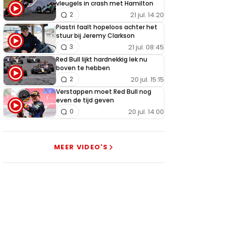
vleugels in crash met Hamilton
21 jul. 14:20
2
Piastri faalt hopeloos achter het
stuur bij Jeremy Clarkson
21 jul. 08:45
3
Red Bull lijkt hardnekkig lek nu
boven te hebben
20 jul. 15:15
2
Verstappen moet Red Bull nog
even de tijd geven
20 jul. 14:00
0
MEER VIDEO'S