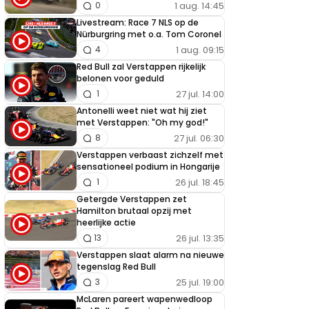
1 aug. 14:45
0
Livestream: Race 7 NLS op de
Nürburgring met o.a. Tom Coronel
1 aug. 09:15
4
Red Bull zal Verstappen rijkelijk
belonen voor geduld
27 jul. 14:00
1
Antonelli weet niet wat hij ziet
met Verstappen: "Oh my god!"
27 jul. 06:30
8
Verstappen verbaast zichzelf met
sensationeel podium in Hongarije
26 jul. 18:45
1
Getergde Verstappen zet
Hamilton brutaal opzij met
heerlijke actie
26 jul. 13:35
13
Verstappen slaat alarm na nieuwe
tegenslag Red Bull
25 jul. 19:00
3
McLaren pareert wapenwedloop