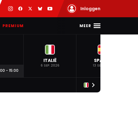
Inloggen
MEER
PREMIUM
ITALIË
SPANJE
6 SEP. 2026
13 SEP. 2026
:00
-
15:00