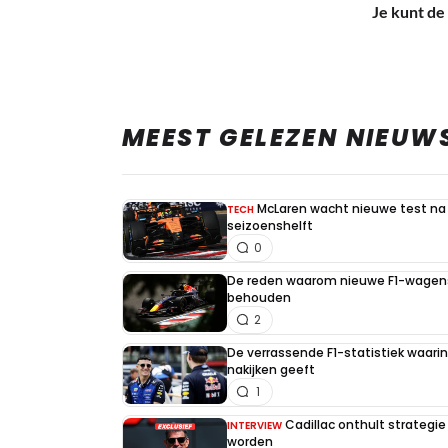
Je kunt de 
MEEST GELEZEN NIEUW
McLaren wacht nieuwe test na 
TECH
seizoenshelft
0
De reden waarom nieuwe F1-wagens
behouden
2
De verrassende F1-statistiek waari
nakijken geeft
1
Cadillac onthult strategie
INTERVIEW
worden