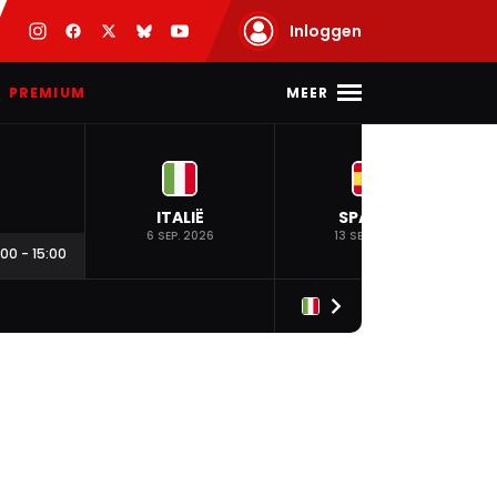
Inloggen
MEER
PREMIUM
ITALIË
SPANJE
6 SEP. 2026
13 SEP. 2026
:00
-
15:00