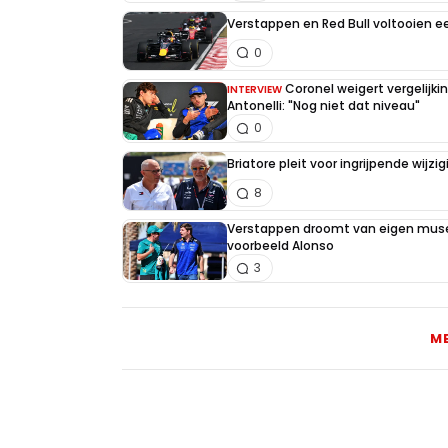
Verstappen en Red Bull voltooien 
0
Coronel weigert vergelijk
INTERVIEW
Antonelli: "Nog niet dat niveau"
0
Briatore pleit voor ingrijpende wijz
8
Verstappen droomt van eigen muse
voorbeeld Alonso
3
M