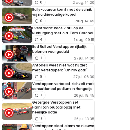
2 aug. 14:20
0
Rally-coureur komt met de schrik
vrij na drievoudige koprol
1 aug. 14:45
0
Livestream: Race 7 NLS op de
Nürburgring met o.a. Tom Coronel
1 aug. 09:15
4
Red Bull zal Verstappen rijkelijk
belonen voor geduld
27 jul. 14:00
1
Antonelli weet niet wat hij ziet
met Verstappen: "Oh my god!"
27 jul. 06:30
8
Verstappen verbaast zichzelf met
sensationeel podium in Hongarije
26 jul. 18:45
1
Getergde Verstappen zet
Hamilton brutaal opzij met
heerlijke actie
26 jul. 13:35
13
Verstappen slaat alarm na nieuwe