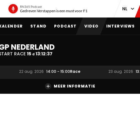
RN365 Podcast
Gedreven Verstappen is een must voor F1
KALENDER
STAND
PODCAST
VIDEO
INTERVIEWS
GP NEDERLAND
START RACE
15
13
:
12
:
36
d
Race
22 aug. 2026
14:00
-
15:00
23 aug. 2026
13
MEER INFORMATIE