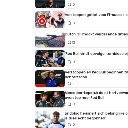
0
Verstappen getipt voor F1-succes 
0
Dutch GP maakt verrassende artiest
13
'Red Bull vindt opvolger Lambiase bi
9
Verstappen en Red Bull beginnen t
achterstand
1
Mercedes-kopstuk deelt hartverw
overstap naar Red Bull
0
Lindblad herinnert zich belangrijke
is alles echt begonnen"
0