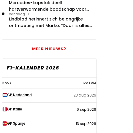
Mercedes-kopstuk deelt
hartverwarmende boodschap voor
Vandaag, 11:15
overstap naar Red Bull
Lindblad herinnert zich belangrijke
ontmoeting met Marko: "Daar is alles
echt begonnen"
MEER NIEUWS
F1-KALENDER 2026
F1-
RACE
DATUM
kalender
GP Nederland
23 aug 2026
2026
GP Italië
6 sep 2026
GP Spanje
13 sep 2026