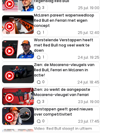
tegenslag Red Bull
25 jul. 19:00
3
McLaren pareert wapenwedloop
Red Bull en Ferrari met eigen
concept
25 jul. 12:40
1
Worstelende Verstappen heeft
met Red Bull nog veel werk te
doen
24 jul. 19:25
1
Zien: de Macarena-vleugels van
Red Bull, Ferrari en McLaren in
actie!
24 jul. 18:45
0
Zien: zo werkt de aangepaste
Macarena-vleugel van Ferrari
23 jul. 19:00
3
Verstappen geeft goed nieuws
over competitiviteit
23 jul. 17:45
0
Video: Red Bull slaagt in ultiem
huzarenstukje met kapotte auto