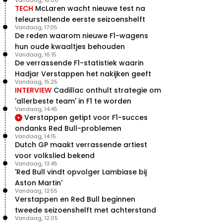
TECH
McLaren wacht nieuwe test na
teleurstellende eerste seizoenshelft
Vandaag, 17:05
De reden waarom nieuwe F1-wagens
hun oude kwaaltjes behouden
Vandaag, 16:15
De verrassende F1-statistiek waarin
Hadjar Verstappen het nakijken geeft
Vandaag, 15:25
INTERVIEW
Cadillac onthult strategie om
'allerbeste team' in F1 te worden
Vandaag, 14:45
Verstappen getipt voor F1-succes
ondanks Red Bull-problemen
Vandaag, 14:15
Dutch GP maakt verrassende artiest
voor volkslied bekend
Vandaag, 13:45
'Red Bull vindt opvolger Lambiase bij
Aston Martin'
Vandaag, 12:55
Verstappen en Red Bull beginnen
tweede seizoenshelft met achterstand
Vandaag, 12:05