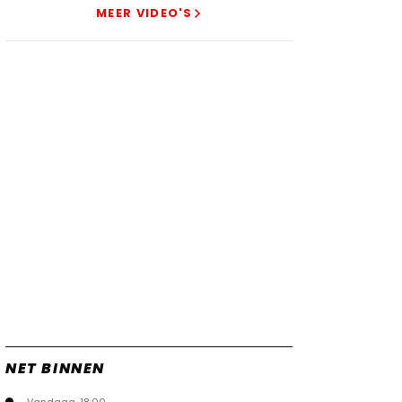
Verstappen
MEER VIDEO'S
22 jul. 07:30
0
Video: Red Bull Verstappen krijgt
vleugels in crash met Hamilton
21 jul. 14:20
2
Piastri faalt hopeloos achter het
stuur bij Jeremy Clarkson
21 jul. 08:45
3
Red Bull lijkt hardnekkig lek nu
boven te hebben
20 jul. 15:15
2
NET BINNEN
Vandaag, 18:00