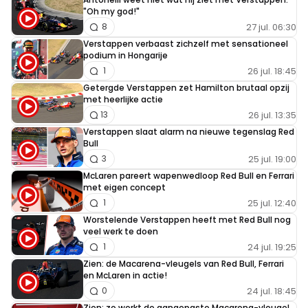
Doornbos heeft idd vaak wel praatjes. Maar wat
"Oh my god!"
blijkt, later komt naar buiten dat zijn praatjes
27 jul. 06:30
8
gewoon feiten blijken. Vind zijn mening daarom altijd
Verstappen verbaast zichzelf met sensationeel
zeer interessant.
podium in Hongarije
26 jul. 18:45
1
Getergde Verstappen zet Hamilton brutaal opzij
met heerlijke actie
26 jul. 13:35
13
Meepraten? Dat kan! Je hoeft je alleen maar aan te
Verstappen slaat alarm na nieuwe tegenslag Red
Bull
melden met een RN365-account.
25 jul. 19:00
3
McLaren pareert wapenwedloop Red Bull en Ferrari
INLOGGEN
AANMELDEN
met eigen concept
25 jul. 12:40
1
Worstelende Verstappen heeft met Red Bull nog
veel werk te doen
24 jul. 19:25
1
Zien: de Macarena-vleugels van Red Bull, Ferrari
en McLaren in actie!
24 jul. 18:45
0
Zien: zo werkt de aangepaste Macarena-vleugel