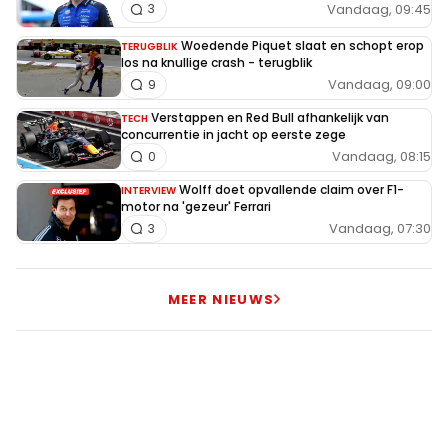
Vandaag, 09:45
3
Woedende Piquet slaat en schopt erop
TERUGBLIK
los na knullige crash - terugblik
Vandaag, 09:00
9
Verstappen en Red Bull afhankelijk van
TECH
concurrentie in jacht op eerste zege
Vandaag, 08:15
0
Wolff doet opvallende claim over F1-
INTERVIEW
motor na 'gezeur' Ferrari
Vandaag, 07:30
3
MEER NIEUWS