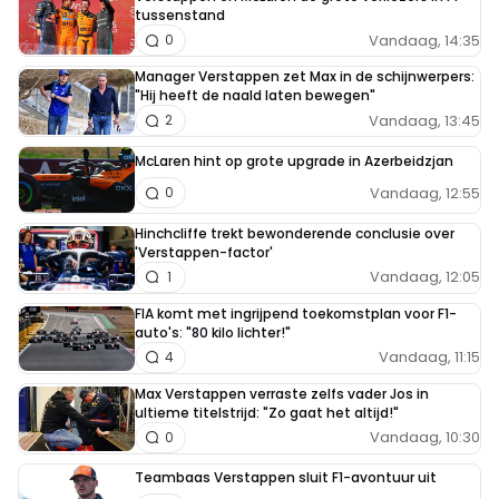
tussenstand
Vandaag, 14:35
0
Manager Verstappen zet Max in de schijnwerpers:
"Hij heeft de naald laten bewegen"
Vandaag, 13:45
2
McLaren hint op grote upgrade in Azerbeidzjan
Vandaag, 12:55
0
Hinchcliffe trekt bewonderende conclusie over
'Verstappen-factor'
Vandaag, 12:05
1
FIA komt met ingrijpend toekomstplan voor F1-
auto's: "80 kilo lichter!"
Vandaag, 11:15
4
Max Verstappen verraste zelfs vader Jos in
ultieme titelstrijd: "Zo gaat het altijd!"
Vandaag, 10:30
0
Teambaas Verstappen sluit F1-avontuur uit