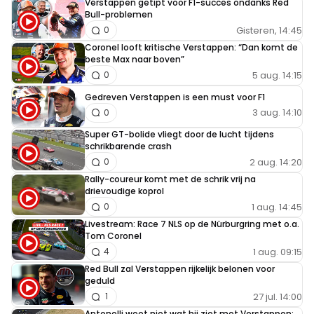
Verstappen getipt voor F1-succes ondanks Red
Bull-problemen
waarom Doornbos en niet Kamphues met Jos belde .
Gisteren, 14:45
0
Coronel looft kritische Verstappen: “Dan komt de
flippie17
beste Max naar boven”
7 maart 2020 23:51
5 aug. 14:15
0
Kom zeg, dat grapje wat niet echt lekker
Gedreven Verstappen is een must voor F1
binnenkwam bij Jos is geloof ik 15 of 20 jaar
3 aug. 14:10
0
geleden. Moet je dat nu echt nog aanhalen om
Super GT-bolide vliegt door de lucht tijdens
Kamphues te kleineren. Ik ben het wel met je
schrikbarende crash
2 aug. 14:20
0
eens dat het een kletskous is met de
Rally-coureur komt met de schrik vrij na
onhebbelijkheid nooit iemand uit te laten praten.
drievoudige koprol
Doornbos heb ik wel hoog zitten. Dat is echt
1 aug. 14:45
0
geen kletskous, maar iemand die het meestal
Livestream: Race 7 NLS op de Nürburgring met o.a.
Tom Coronel
gewoon bij het rechte eind heeft.
1 aug. 09:15
4
Red Bull zal Verstappen rijkelijk belonen voor
F1enFEforlife
geduld
7 maart 2020 20:53
27 jul. 14:00
1
Antonelli weet niet wat hij ziet met Verstappen: