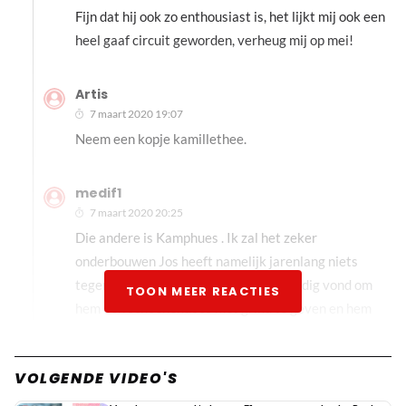
Fijn dat hij ook zo enthousiast is, het lijkt mij ook een
heel gaaf circuit geworden, verheug mij op mei!
Artis
7 maart 2020 19:07
Neem een kopje kamillethee.
medif1
7 maart 2020 20:25
Die andere is Kamphues . Ik zal het zeker
onderbouwen Jos heeft namelijk jarenlang niets
tegen die kale gezegd omdat hij het nodig vond om
TOON MEER REACTIES
hem een schoenendoos met grind te geven en hem
belachelijk te maken hiermee . En wat doen ze nu
juist ja meeliften op het succes dat Jos met zijn zoon
VOLGENDE VIDEO'S
nu heeft . Kijk de eerste afleveringen van F1 café
maar eens terug dan is het misschien duidelijk