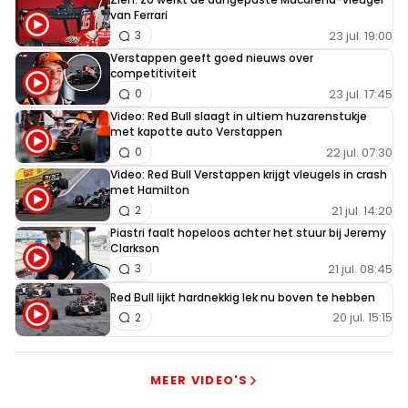
van Ferrari
23 jul. 19:00
3
Verstappen geeft goed nieuws over
competitiviteit
23 jul. 17:45
0
Video: Red Bull slaagt in ultiem huzarenstukje
met kapotte auto Verstappen
22 jul. 07:30
0
Video: Red Bull Verstappen krijgt vleugels in crash
met Hamilton
21 jul. 14:20
2
Piastri faalt hopeloos achter het stuur bij Jeremy
Clarkson
21 jul. 08:45
3
Red Bull lijkt hardnekkig lek nu boven te hebben
20 jul. 15:15
2
MEER VIDEO'S