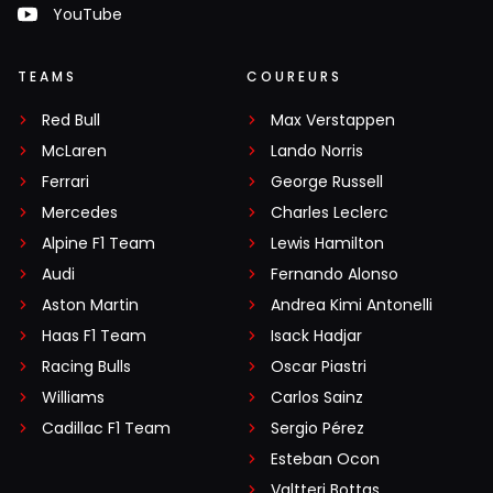
YouTube
TEAMS
COUREURS
Red Bull
Max Verstappen
McLaren
Lando Norris
Ferrari
George Russell
Mercedes
Charles Leclerc
Alpine F1 Team
Lewis Hamilton
Audi
Fernando Alonso
Aston Martin
Andrea Kimi Antonelli
Haas F1 Team
Isack Hadjar
Racing Bulls
Oscar Piastri
Williams
Carlos Sainz
Cadillac F1 Team
Sergio Pérez
Esteban Ocon
Valtteri Bottas