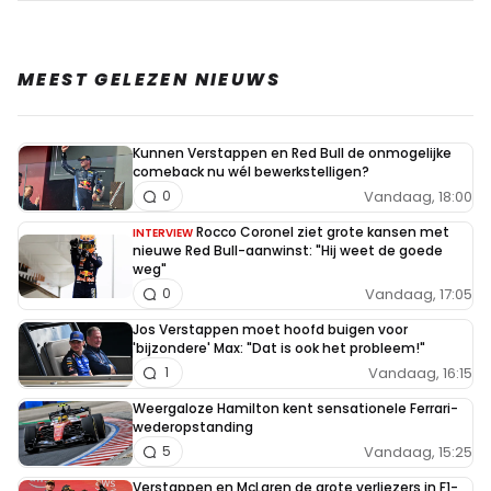
MEEST GELEZEN NIEUWS
Kunnen Verstappen en Red Bull de onmogelijke
comeback nu wél bewerkstelligen?
Vandaag, 18:00
0
Rocco Coronel ziet grote kansen met
INTERVIEW
nieuwe Red Bull-aanwinst: "Hij weet de goede
weg"
Vandaag, 17:05
0
Jos Verstappen moet hoofd buigen voor
'bijzondere' Max: "Dat is ook het probleem!"
Vandaag, 16:15
1
Weergaloze Hamilton kent sensationele Ferrari-
wederopstanding
Vandaag, 15:25
5
Verstappen en McLaren de grote verliezers in F1-