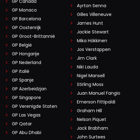
GP Canada
Ayrton Senna
GP Monaco
Gilles Villeneuve
GP Barcelona
James Hunt
GP Oostenrijk
Jackie Stewart
GP Groot-Brittannië
Mika Häkkinen
GP België
Jos Verstappen
GP Hongarije
Jim Clark
GP Nederland
Niki Lauda
GP Italië
Nigel Mansell
GP Spanje
Stirling Moss
GP Azerbeidzjan
Juan Manuel Fangio
GP Singapore
Emerson Fittipaldi
GP Verenigde Staten
Graham Hill
GP Las Vegas
Nelson Piquet
GP Qatar
Jack Brabham
GP Abu Dhabi
John Surtees