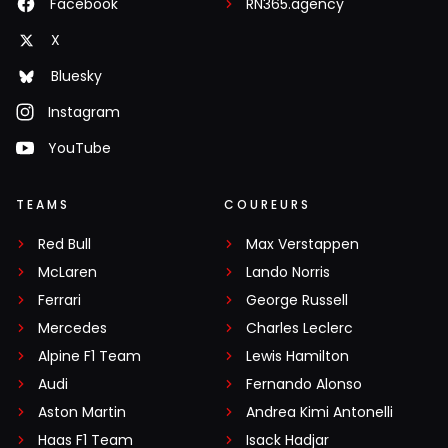
Facebook
RN365.agency
X
Bluesky
Instagram
YouTube
TEAMS
COUREURS
Red Bull
Max Verstappen
McLaren
Lando Norris
Ferrari
George Russell
Mercedes
Charles Leclerc
Alpine F1 Team
Lewis Hamilton
Audi
Fernando Alonso
Aston Martin
Andrea Kimi Antonelli
Haas F1 Team
Isack Hadjar