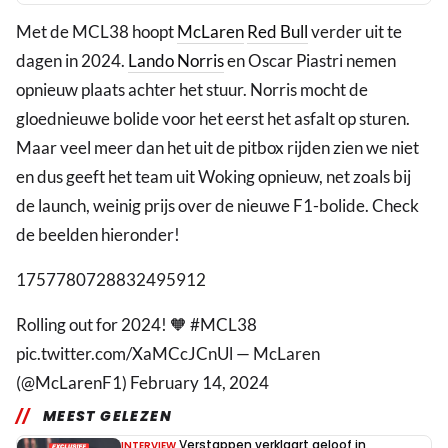
Met de MCL38 hoopt
McLaren
Red Bull
verder uit te
dagen in 2024.
Lando Norris
en Oscar Piastri nemen
opnieuw plaats achter het stuur. Norris mocht de
gloednieuwe bolide voor het eerst het asfalt op sturen.
Maar veel meer dan het uit de pitbox rijden zien we niet
en dus geeft het team uit Woking opnieuw, net zoals bij
de launch, weinig prijs over de nieuwe F1-bolide. Check
de beelden hieronder!
1757780728832495912
Rolling out for 2024! 🧡 #MCL38
pic.twitter.com/XaMCcJCnUl — McLaren
(@McLarenF1) February 14, 2024
MEEST GELEZEN
Verstappen verklaart geloof in
INTERVIEW