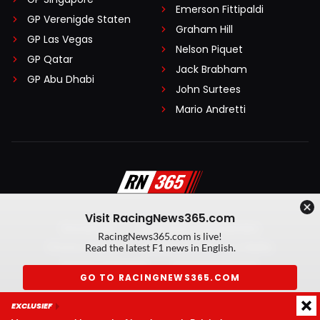
Emerson Fittipaldi
GP Verenigde Staten
Graham Hill
GP Las Vegas
Nelson Piquet
GP Qatar
Jack Brabham
GP Abu Dhabi
John Surtees
Mario Andretti
Visit RacingNews365.com
Disclaimer
Algemene voorwaarden
RacingNews365.com is live!
Privacy Policy
Created by On Your Marks
Read the latest F1 news in English.
Privacy manager
Kansspeluitingen
GO TO RACINGNEWS365.COM
© 2026 RacingNews365. Alle rechten voorbehouden
EXCLUSIEF
Don't show again