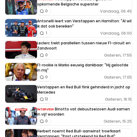
opkomende Belgische superster
Vandaag, 06:45
0
Antonelli leert van Verstappen en Hamilton: "Al wil
ik dat ook bereiken"
Vandaag, 06:00
1
Leclerc trekt parallellen tussen nieuw F1-circuit en
Zandvoort
Gisteren, 17:55
0
F1-rookie is Marko eeuwig dankbaar: "Hij geloofde
in mij"
Gisteren, 17:05
0
Verstappen en Red Bull flink gehinderd in jacht op
Mercedes
Gisteren, 16:15
12
Binotto vat debuutseizoen Audi samen
INTERVIEW
in vijf woorden
Gisteren, 15:25
0
Herbert noemt Red Bull-aanwinst troefkaart
Verstappen: "Past uitstekend bij Red Bull"