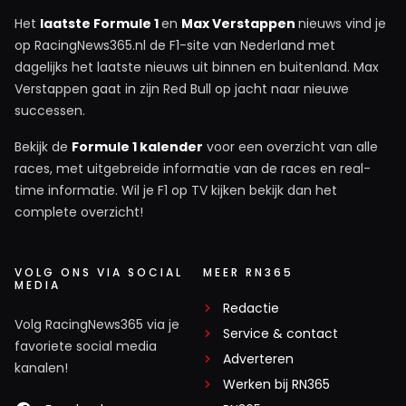
Het
laatste Formule 1
en
Max Verstappen
nieuws vind je
op RacingNews365.nl de F1-site van Nederland met
dagelijks het laatste nieuws uit binnen en buitenland. Max
Verstappen gaat in zijn Red Bull op jacht naar nieuwe
successen.
Bekijk de
Formule 1 kalender
voor een overzicht van alle
races, met uitgebreide informatie van de races en real-
time informatie. Wil je F1 op TV kijken bekijk dan het
complete overzicht!
VOLG ONS VIA SOCIAL
MEER RN365
MEDIA
Redactie
Volg RacingNews365 via je
Service & contact
favoriete social media
Adverteren
kanalen!
Werken bij RN365