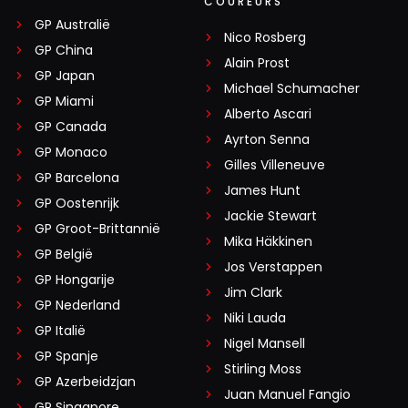
COUREURS
GP Australië
Nico Rosberg
GP China
Alain Prost
GP Japan
Michael Schumacher
GP Miami
Alberto Ascari
GP Canada
Ayrton Senna
GP Monaco
Gilles Villeneuve
GP Barcelona
James Hunt
GP Oostenrijk
Jackie Stewart
GP Groot-Brittannië
Mika Häkkinen
GP België
Jos Verstappen
GP Hongarije
Jim Clark
GP Nederland
Niki Lauda
GP Italië
Nigel Mansell
GP Spanje
Stirling Moss
GP Azerbeidzjan
Juan Manuel Fangio
GP Singapore