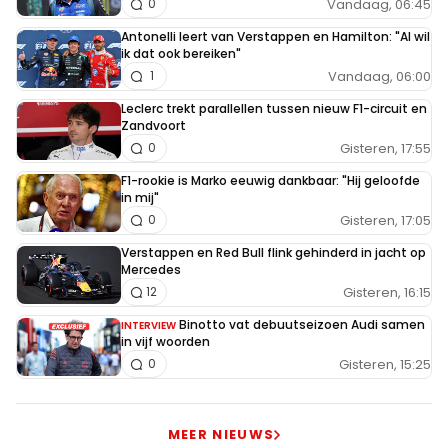
Vandaag, 06:45
0
Antonelli leert van Verstappen en Hamilton: "Al wil
ik dat ook bereiken"
Vandaag, 06:00
1
Leclerc trekt parallellen tussen nieuw F1-circuit en
Zandvoort
Gisteren, 17:55
0
F1-rookie is Marko eeuwig dankbaar: "Hij geloofde
in mij"
Gisteren, 17:05
0
Verstappen en Red Bull flink gehinderd in jacht op
Mercedes
Gisteren, 16:15
12
Binotto vat debuutseizoen Audi samen
INTERVIEW
in vijf woorden
Gisteren, 15:25
0
MEER NIEUWS