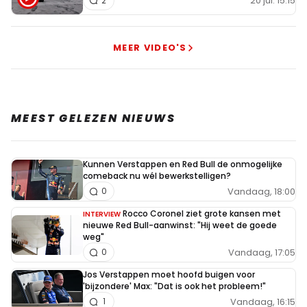
20 jul. 15:15
2
MEER VIDEO'S
MEEST GELEZEN NIEUWS
Kunnen Verstappen en Red Bull de onmogelijke
comeback nu wél bewerkstelligen?
Vandaag, 18:00
0
Rocco Coronel ziet grote kansen met
INTERVIEW
nieuwe Red Bull-aanwinst: "Hij weet de goede
weg"
Vandaag, 17:05
0
Jos Verstappen moet hoofd buigen voor
'bijzondere' Max: "Dat is ook het probleem!"
Vandaag, 16:15
1