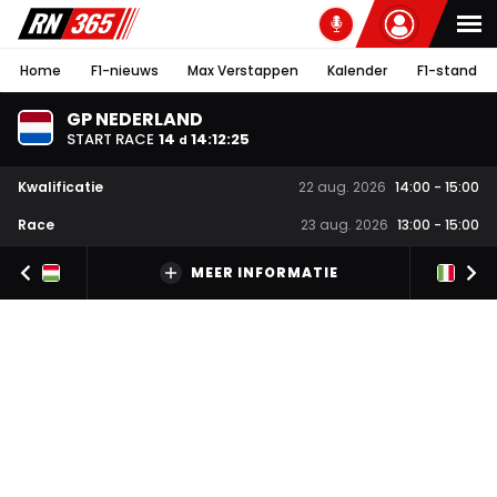
Home
F1-nieuws
Max Verstappen
Kalender
F1-stand
GP NEDERLAND
START RACE
14
14
:
12
:
25
d
Kwalificatie
22 aug. 2026
14:00
-
15:00
Race
23 aug. 2026
13:00
-
15:00
MEER INFORMATIE