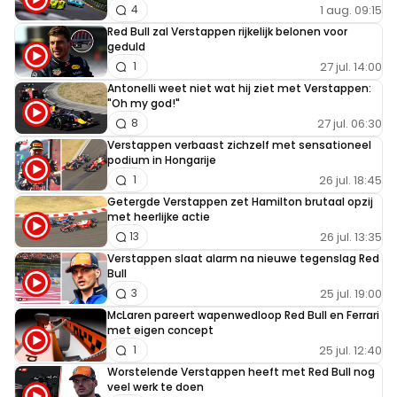
1 aug. 09:15
4
Red Bull zal Verstappen rijkelijk belonen voor
geduld
27 jul. 14:00
1
Antonelli weet niet wat hij ziet met Verstappen:
"Oh my god!"
27 jul. 06:30
8
Verstappen verbaast zichzelf met sensationeel
podium in Hongarije
26 jul. 18:45
1
Getergde Verstappen zet Hamilton brutaal opzij
met heerlijke actie
26 jul. 13:35
13
Verstappen slaat alarm na nieuwe tegenslag Red
Bull
25 jul. 19:00
3
McLaren pareert wapenwedloop Red Bull en Ferrari
met eigen concept
25 jul. 12:40
1
Worstelende Verstappen heeft met Red Bull nog
veel werk te doen