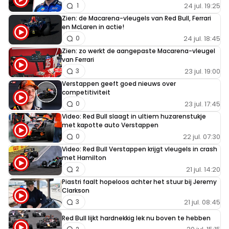
24 jul. 19:25
1
Zien: de Macarena-vleugels van Red Bull, Ferrari
en McLaren in actie!
24 jul. 18:45
0
Zien: zo werkt de aangepaste Macarena-vleugel
van Ferrari
23 jul. 19:00
3
Verstappen geeft goed nieuws over
competitiviteit
23 jul. 17:45
0
Video: Red Bull slaagt in ultiem huzarenstukje
met kapotte auto Verstappen
22 jul. 07:30
0
Video: Red Bull Verstappen krijgt vleugels in crash
met Hamilton
21 jul. 14:20
2
Piastri faalt hopeloos achter het stuur bij Jeremy
Clarkson
21 jul. 08:45
3
Red Bull lijkt hardnekkig lek nu boven te hebben