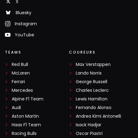
X
Bluesky
Instagram
YouTube
TEAMS
COUREURS
Red Bull
Max Verstappen
McLaren
Lando Norris
Ferrari
George Russell
Mercedes
Charles Leclerc
Alpine F1 Team
Lewis Hamilton
Audi
Fernando Alonso
Aston Martin
Andrea Kimi Antonelli
Haas F1 Team
Isack Hadjar
Racing Bulls
Oscar Piastri