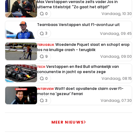
Max Verstappen verraste zelfs vader Jos in
ultieme titelstrijd: "Zo gaat het altijd!"
Vandaag, 10:30
0
Teambaas Verstappen sluit F1-avontuur uit
Vandaag, 09:45
3
Woedende Piquet slaat en schopt erop
TERUGBLIK
los na knullige crash - terugblik
Vandaag, 09:00
9
Verstappen en Red Bull afhankelijk van
TECH
concurrentie in jacht op eerste zege
Vandaag, 08:15
0
Wolff doet opvallende claim over F1-
INTERVIEW
motor na 'gezeur' Ferrari
Vandaag, 07:30
3
MEER NIEUWS