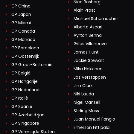
Nico Rosberg
GP China
Alain Prost
GP Japan
Michael Schumacher
GP Miami
Alberto Ascari
GP Canada
Ayrton Senna
GP Monaco
Gilles Villeneuve
GP Barcelona
James Hunt
GP Oostenrijk
Jackie Stewart
GP Groot-Brittannië
Mika Häkkinen
GP België
Jos Verstappen
GP Hongarije
Jim Clark
GP Nederland
Niki Lauda
GP Italië
Nigel Mansell
GP Spanje
Stirling Moss
GP Azerbeidzjan
Juan Manuel Fangio
GP Singapore
Emerson Fittipaldi
GP Verenigde Staten