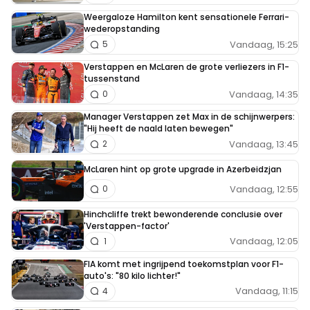
Weergaloze Hamilton kent sensationele Ferrari-
wederopstanding
Vandaag, 15:25
5
Verstappen en McLaren de grote verliezers in F1-
tussenstand
Vandaag, 14:35
0
Manager Verstappen zet Max in de schijnwerpers:
"Hij heeft de naald laten bewegen"
Vandaag, 13:45
2
McLaren hint op grote upgrade in Azerbeidzjan
Vandaag, 12:55
0
Hinchcliffe trekt bewonderende conclusie over
'Verstappen-factor'
Vandaag, 12:05
1
FIA komt met ingrijpend toekomstplan voor F1-
auto's: "80 kilo lichter!"
Vandaag, 11:15
4