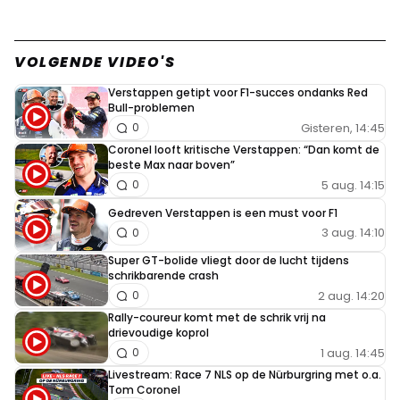
VOLGENDE VIDEO'S
Verstappen getipt voor F1-succes ondanks Red
Bull-problemen
Gisteren, 14:45
0
Coronel looft kritische Verstappen: “Dan komt de
beste Max naar boven”
5 aug. 14:15
0
Gedreven Verstappen is een must voor F1
3 aug. 14:10
0
Super GT-bolide vliegt door de lucht tijdens
schrikbarende crash
2 aug. 14:20
0
Rally-coureur komt met de schrik vrij na
drievoudige koprol
1 aug. 14:45
0
Livestream: Race 7 NLS op de Nürburgring met o.a.
Tom Coronel