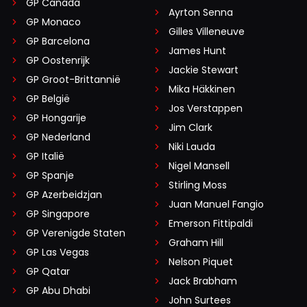
GP Canada
Ayrton Senna
GP Monaco
Gilles Villeneuve
GP Barcelona
James Hunt
GP Oostenrijk
Jackie Stewart
GP Groot-Brittannië
Mika Häkkinen
GP België
Jos Verstappen
GP Hongarije
Jim Clark
GP Nederland
Niki Lauda
GP Italië
Nigel Mansell
GP Spanje
Stirling Moss
GP Azerbeidzjan
Juan Manuel Fangio
GP Singapore
Emerson Fittipaldi
GP Verenigde Staten
Graham Hill
GP Las Vegas
Nelson Piquet
GP Qatar
Jack Brabham
GP Abu Dhabi
John Surtees