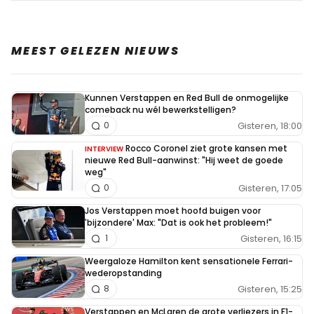
MEEST GELEZEN NIEUWS
Kunnen Verstappen en Red Bull de onmogelijke
comeback nu wél bewerkstelligen?
Gisteren, 18:00
0
Rocco Coronel ziet grote kansen met
INTERVIEW
nieuwe Red Bull-aanwinst: "Hij weet de goede
weg"
Gisteren, 17:05
0
Jos Verstappen moet hoofd buigen voor
'bijzondere' Max: "Dat is ook het probleem!"
Gisteren, 16:15
1
Weergaloze Hamilton kent sensationele Ferrari-
wederopstanding
Gisteren, 15:25
8
Verstappen en McLaren de grote verliezers in F1-