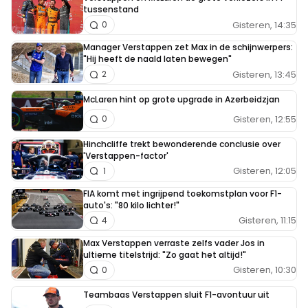
tussenstand
Gisteren, 14:35
0
Manager Verstappen zet Max in de schijnwerpers:
"Hij heeft de naald laten bewegen"
Gisteren, 13:45
2
McLaren hint op grote upgrade in Azerbeidzjan
Gisteren, 12:55
0
Hinchcliffe trekt bewonderende conclusie over
'Verstappen-factor'
Gisteren, 12:05
1
FIA komt met ingrijpend toekomstplan voor F1-
auto's: "80 kilo lichter!"
Gisteren, 11:15
4
Max Verstappen verraste zelfs vader Jos in
ultieme titelstrijd: "Zo gaat het altijd!"
Gisteren, 10:30
0
Teambaas Verstappen sluit F1-avontuur uit