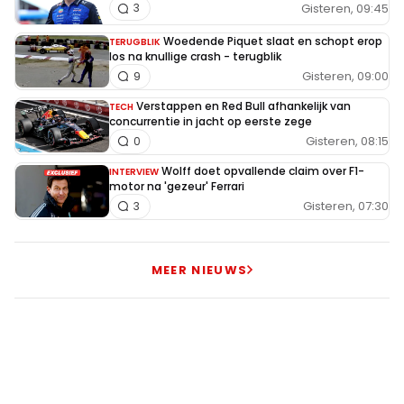
Gisteren, 09:45
3
Woedende Piquet slaat en schopt erop
TERUGBLIK
los na knullige crash - terugblik
Gisteren, 09:00
9
Verstappen en Red Bull afhankelijk van
TECH
concurrentie in jacht op eerste zege
Gisteren, 08:15
0
Wolff doet opvallende claim over F1-
INTERVIEW
motor na 'gezeur' Ferrari
Gisteren, 07:30
3
MEER NIEUWS