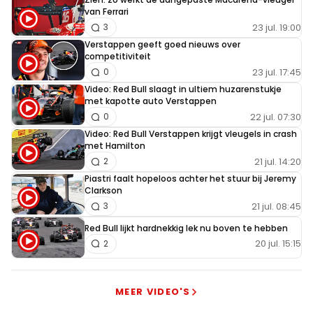
van Ferrari
23 jul. 19:00
3
Verstappen geeft goed nieuws over
competitiviteit
23 jul. 17:45
0
Video: Red Bull slaagt in ultiem huzarenstukje
met kapotte auto Verstappen
22 jul. 07:30
0
Video: Red Bull Verstappen krijgt vleugels in crash
met Hamilton
21 jul. 14:20
2
Piastri faalt hopeloos achter het stuur bij Jeremy
Clarkson
21 jul. 08:45
3
Red Bull lijkt hardnekkig lek nu boven te hebben
20 jul. 15:15
2
MEER VIDEO'S