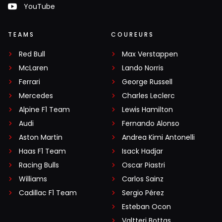
YouTube
TEAMS
COUREURS
Red Bull
Max Verstappen
McLaren
Lando Norris
Ferrari
George Russell
Mercedes
Charles Leclerc
Alpine F1 Team
Lewis Hamilton
Audi
Fernando Alonso
Aston Martin
Andrea Kimi Antonelli
Haas F1 Team
Isack Hadjar
Racing Bulls
Oscar Piastri
Williams
Carlos Sainz
Cadillac F1 Team
Sergio Pérez
Esteban Ocon
Valtteri Bottas