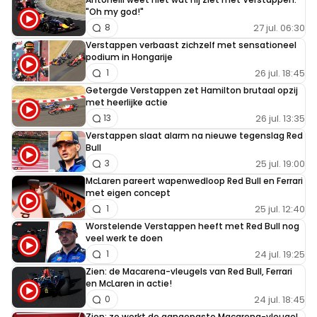
"Oh my god!"
27 jul. 06:30
8
Verstappen verbaast zichzelf met sensationeel
podium in Hongarije
26 jul. 18:45
1
Getergde Verstappen zet Hamilton brutaal opzij
met heerlijke actie
26 jul. 13:35
13
Verstappen slaat alarm na nieuwe tegenslag Red
Bull
25 jul. 19:00
3
McLaren pareert wapenwedloop Red Bull en Ferrari
met eigen concept
25 jul. 12:40
1
Worstelende Verstappen heeft met Red Bull nog
veel werk te doen
24 jul. 19:25
1
Zien: de Macarena-vleugels van Red Bull, Ferrari
en McLaren in actie!
24 jul. 18:45
0
Zien: zo werkt de aangepaste Macarena-vleugel