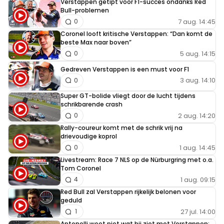
Verstappen getipt voor F1-succes ondanks Red
Bull-problemen
7 aug. 14:45
0
Coronel looft kritische Verstappen: “Dan komt de
beste Max naar boven”
5 aug. 14:15
0
Gedreven Verstappen is een must voor F1
3 aug. 14:10
0
Super GT-bolide vliegt door de lucht tijdens
schrikbarende crash
2 aug. 14:20
0
Rally-coureur komt met de schrik vrij na
drievoudige koprol
1 aug. 14:45
0
Livestream: Race 7 NLS op de Nürburgring met o.a.
Tom Coronel
1 aug. 09:15
4
Red Bull zal Verstappen rijkelijk belonen voor
geduld
27 jul. 14:00
1
Antonelli weet niet wat hij ziet met Verstappen: