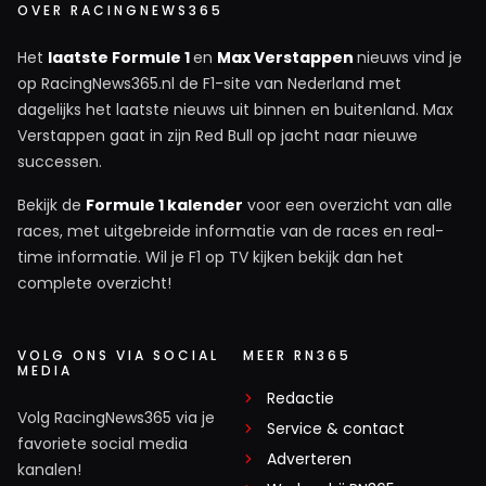
OVER RACINGNEWS365
Het
laatste Formule 1
en
Max Verstappen
nieuws vind je
op RacingNews365.nl de F1-site van Nederland met
dagelijks het laatste nieuws uit binnen en buitenland. Max
Verstappen gaat in zijn Red Bull op jacht naar nieuwe
successen.
Bekijk de
Formule 1 kalender
voor een overzicht van alle
races, met uitgebreide informatie van de races en real-
time informatie. Wil je F1 op TV kijken bekijk dan het
complete overzicht!
VOLG ONS VIA SOCIAL
MEER RN365
MEDIA
Redactie
Volg RacingNews365 via je
Service & contact
favoriete social media
Adverteren
kanalen!