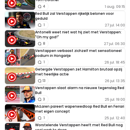
1 aug. 09:15
4
Red Bull zal Verstappen rijkelijk belonen voor
geduld
27 jul. 14:00
1
Antonelli weet niet wat hij ziet met Verstappen:
"Oh my god!"
27 jul. 06:30
8
Verstappen verbaast zichzelf met sensationeel
podium in Hongarije
26 jul. 18:45
1
Getergde Verstappen zet Hamilton brutaal opzij
met heerlijke actie
26 jul. 13:35
13
Verstappen slaat alarm na nieuwe tegenslag Red
Bull
25 jul. 19:00
3
McLaren pareert wapenwedloop Red Bull en Ferrari
met eigen concept
25 jul. 12:40
1
Worstelende Verstappen heeft met Red Bull nog
veel werk te doen