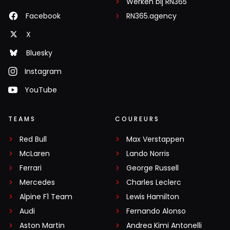
Werken bij RN365
Facebook
RN365.agency
X
Bluesky
Instagram
YouTube
TEAMS
COUREURS
Red Bull
Max Verstappen
McLaren
Lando Norris
Ferrari
George Russell
Mercedes
Charles Leclerc
Alpine F1 Team
Lewis Hamilton
Audi
Fernando Alonso
Aston Martin
Andrea Kimi Antonelli