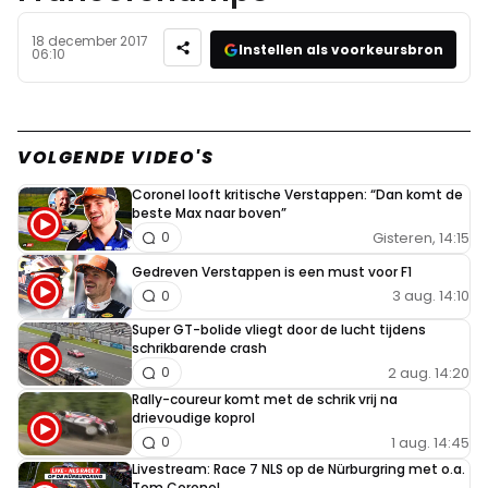
18 december 2017
Instellen als voorkeursbron
06:10
VOLGENDE VIDEO'S
Coronel looft kritische Verstappen: “Dan komt de
beste Max naar boven”
Gisteren, 14:15
0
Gedreven Verstappen is een must voor F1
3 aug. 14:10
0
Super GT-bolide vliegt door de lucht tijdens
schrikbarende crash
2 aug. 14:20
0
Rally-coureur komt met de schrik vrij na
drievoudige koprol
1 aug. 14:45
0
Livestream: Race 7 NLS op de Nürburgring met o.a.
Tom Coronel