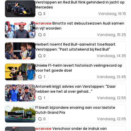
Verstappen en Red Bull flink gehinderd in jacht op
Mercedes
Vandaag, 16:15
3
Binotto vat debuutseizoen Audi samen
INTERVIEW
in vijf woorden
Vandaag, 15:25
0
Herbert noemt Red Bull-aanwinst troefkaart
Verstappen: "Past uitstekend bij Red Bull"
Vandaag, 14:35
0
Unieke F1-helm levert historisch veilingrecord op
voor het goede doel
Vandaag, 13:45
1
Antonelli krijgt advies van Verstappen: "Daar
hebben we het al over gehad..."
Vandaag, 12:55
1
F1 biedt bijzondere ervaring aan voor laatste
Dutch Grand Prix
Vandaag, 12:05
0
Verschoor onder de indruk van
INTERVIEW