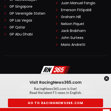
Juan Manuel Fangio
GP Singapore
Emerson Fittipaldi
GP Verenigde Staten
Graham Hill
GP Las Vegas
Nelson Piquet
GP Qatar
Jack Brabham
GP Abu Dhabi
John Surtees
Mario Andretti
Visit RacingNews365.com
Disclaimer
Algemene voorwaarden
RacingNews365.com is live!
Privacy Policy
Created by On Your Marks
Read the latest F1 news in English.
Privacy manager
Kansspeluitingen
GO TO RACINGNEWS365.COM
© 2026 RacingNews365. Alle rechten voorbehouden