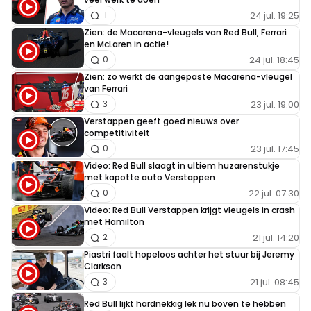
24 jul. 19:25
1
Zien: de Macarena-vleugels van Red Bull, Ferrari
en McLaren in actie!
24 jul. 18:45
0
Zien: zo werkt de aangepaste Macarena-vleugel
van Ferrari
23 jul. 19:00
3
Verstappen geeft goed nieuws over
competitiviteit
23 jul. 17:45
0
Video: Red Bull slaagt in ultiem huzarenstukje
met kapotte auto Verstappen
22 jul. 07:30
0
Video: Red Bull Verstappen krijgt vleugels in crash
met Hamilton
21 jul. 14:20
2
Piastri faalt hopeloos achter het stuur bij Jeremy
Clarkson
21 jul. 08:45
3
Red Bull lijkt hardnekkig lek nu boven te hebben