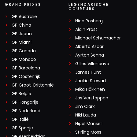
GRAND PRIXES
LEGENDARISCHE
COUREURS
GP Australië
Nico Rosberg
GP China
Alain Prost
GP Japan
Michael Schumacher
GP Miami
Alberto Ascari
GP Canada
Ayrton Senna
GP Monaco
Gilles Villeneuve
GP Barcelona
James Hunt
GP Oostenrijk
Jackie Stewart
GP Groot-Brittannië
Mika Häkkinen
GP België
Jos Verstappen
GP Hongarije
Jim Clark
GP Nederland
Niki Lauda
GP Italië
Nigel Mansell
GP Spanje
Stirling Moss
GP Azerbeidzjan