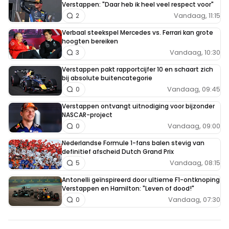
Verstappen: "Daar heb ik heel veel respect voor"
Vandaag, 11:15
2
Verbaal steekspel Mercedes vs. Ferrari kan grote
hoogten bereiken
Vandaag, 10:30
3
Verstappen pakt rapportcijfer 10 en schaart zich
bij absolute buitencategorie
Vandaag, 09:45
0
Verstappen ontvangt uitnodiging voor bijzonder
NASCAR-project
Vandaag, 09:00
0
Nederlandse Formule 1-fans balen stevig van
definitief afscheid Dutch Grand Prix
Vandaag, 08:15
5
Antonelli geïnspireerd door ultieme F1-ontknoping
Verstappen en Hamilton: "Leven of dood!"
Vandaag, 07:30
0