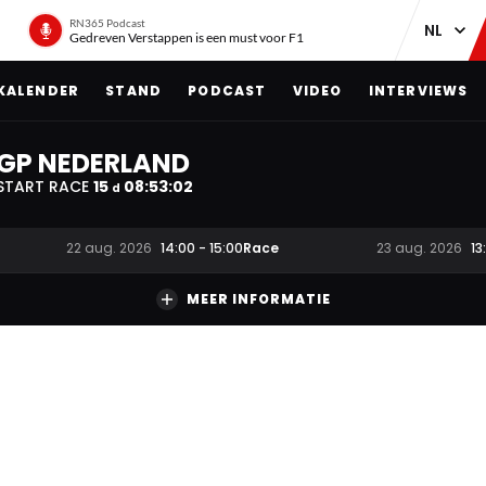
RN365 Podcast
Gedreven Verstappen is een must voor F1
KALENDER
STAND
PODCAST
VIDEO
INTERVIEWS
GP NEDERLAND
START RACE
15
08
:
53
:
01
d
Race
22 aug. 2026
14:00
-
15:00
23 aug. 2026
13
MEER INFORMATIE