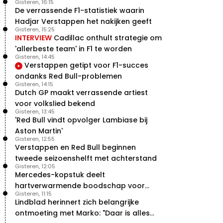
Gisteren, 16:15
De verrassende F1-statistiek waarin
Hadjar Verstappen het nakijken geeft
Gisteren, 15:25
INTERVIEW
Cadillac onthult strategie om
'allerbeste team' in F1 te worden
Gisteren, 14:45
Verstappen getipt voor F1-succes
ondanks Red Bull-problemen
Gisteren, 14:15
Dutch GP maakt verrassende artiest
voor volkslied bekend
Gisteren, 13:45
'Red Bull vindt opvolger Lambiase bij
Aston Martin'
Gisteren, 12:55
Verstappen en Red Bull beginnen
tweede seizoenshelft met achterstand
Gisteren, 12:05
Mercedes-kopstuk deelt
hartverwarmende boodschap voor
Gisteren, 11:15
overstap naar Red Bull
Lindblad herinnert zich belangrijke
ontmoeting met Marko: "Daar is alles