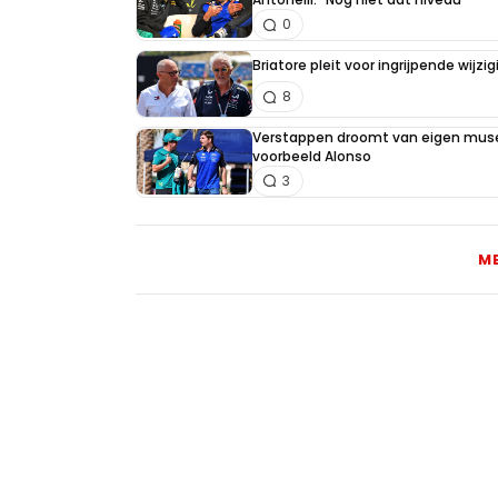
0
Briatore pleit voor ingrijpende wijz
8
Verstappen droomt van eigen muse
voorbeeld Alonso
3
M