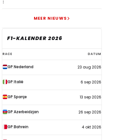
echt begonnen"
MEER NIEUWS
F1-KALENDER 2026
F1-
RACE
DATUM
kalender
GP Nederland
23 aug 2026
2026
GP Italië
6 sep 2026
GP Spanje
13 sep 2026
GP Azerbeidzjan
26 sep 2026
GP Bahrein
4 okt 2026