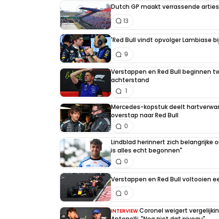
Dutch GP maakt verrassende artiest
13
'Red Bull vindt opvolger Lambiase bi
9
Verstappen en Red Bull beginnen t
achterstand
1
Mercedes-kopstuk deelt hartverw
overstap naar Red Bull
0
Lindblad herinnert zich belangrijke
is alles echt begonnen"
0
Verstappen en Red Bull voltooien 
0
Coronel weigert vergelijk
INTERVIEW
Antonelli: "Nog niet dat niveau"