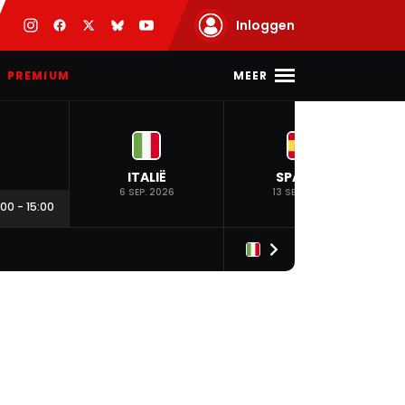
Inloggen
MEER
PREMIUM
ITALIË
SPANJE
6 SEP. 2026
13 SEP. 2026
:00
-
15:00