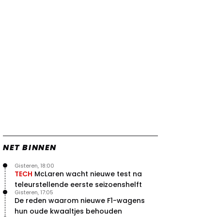
Verstappen
22 jul. 07:30
0
Video: Red Bull Verstappen krijgt
vleugels in crash met Hamilton
21 jul. 14:20
2
Piastri faalt hopeloos achter het
stuur bij Jeremy Clarkson
21 jul. 08:45
3
Red Bull lijkt hardnekkig lek nu
boven te hebben
20 jul. 15:15
2
NET BINNEN
Gisteren, 18:00
TECH
McLaren wacht nieuwe test na
teleurstellende eerste seizoenshelft
Gisteren, 17:05
De reden waarom nieuwe F1-wagens
hun oude kwaaltjes behouden