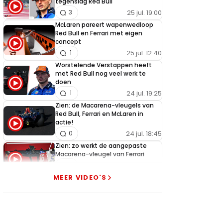
tegenslag Red Bull
25 jul. 19:00
3
McLaren pareert wapenwedloop
Red Bull en Ferrari met eigen
concept
25 jul. 12:40
1
Worstelende Verstappen heeft
met Red Bull nog veel werk te
doen
24 jul. 19:25
1
Zien: de Macarena-vleugels van
Red Bull, Ferrari en McLaren in
actie!
24 jul. 18:45
0
Zien: zo werkt de aangepaste
Macarena-vleugel van Ferrari
23 jul. 19:00
3
MEER VIDEO'S
Verstappen geeft goed nieuws
over competitiviteit
23 jul. 17:45
0
Video: Red Bull slaagt in ultiem
huzarenstukje met kapotte auto