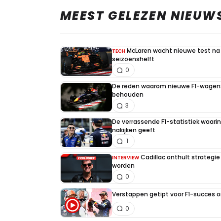
MEEST GELEZEN NIEUW
McLaren wacht nieuwe test na 
TECH
seizoenshelft
0
De reden waarom nieuwe F1-wagens
behouden
3
De verrassende F1-statistiek waari
nakijken geeft
1
Cadillac onthult strategie
INTERVIEW
worden
0
Verstappen getipt voor F1-succes 
0