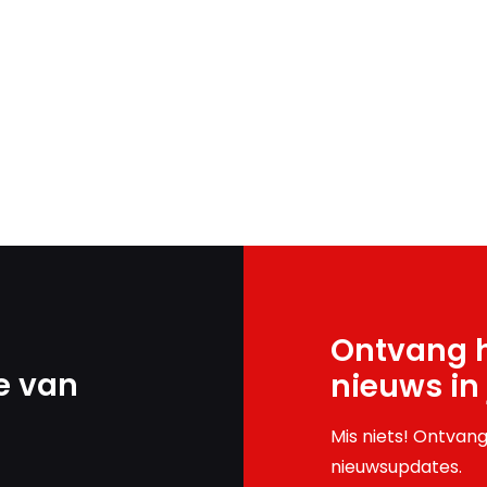
Ontvang h
e van
nieuws in
Mis niets! Ontvang
nieuwsupdates.