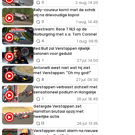
2 aug. 14:20
0
Rally-coureur komt met de schrik
vrij na drievoudige koprol
1 aug. 14:45
0
Livestream: Race 7 NLS op de
Nürburgring met o.a. Tom Coronel
1 aug. 09:15
4
Red Bull zal Verstappen rijkelijk
belonen voor geduld
27 jul. 14:00
1
Antonelli weet niet wat hij ziet
met Verstappen: "Oh my god!"
27 jul. 06:30
8
Verstappen verbaast zichzelf met
sensationeel podium in Hongarije
26 jul. 18:45
1
Getergde Verstappen zet
Hamilton brutaal opzij met
heerlijke actie
26 jul. 13:35
13
Verstappen slaat alarm na nieuwe