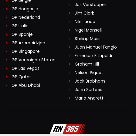
GP België
Jos Verstappen
GP Hongarije
Jim Clark
GP Nederland
Niki Lauda
GP Italië
Nigel Mansell
GP Spanje
Stirling Moss
GP Azerbeidzjan
Juan Manuel Fangio
GP Singapore
Emerson Fittipaldi
GP Verenigde Staten
Graham Hill
GP Las Vegas
Nelson Piquet
GP Qatar
Jack Brabham
GP Abu Dhabi
John Surtees
Mario Andretti