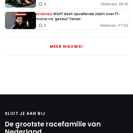
Gisteren, 08:15
0
Wolff doet opvallende claim over F1-
INTERVIEW
motor na 'gezeur' Ferrari
Gisteren, 07:30
3
MEER NIEUWS
SLUIT JE AAN BIJ
De grootste racefamilie van
Nederland