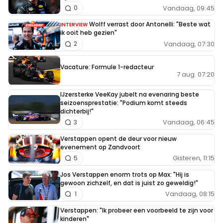
Vandaag, 09:45
0
Wolff verrast door Antonelli: "Beste wat
INTERVIEW
ik ooit heb gezien"
Vandaag, 07:30
2
Vacature: Formule 1-redacteur
7 aug. 07:20
IJzersterke VeeKay jubelt na evenaring beste
seizoensprestatie: "Podium komt steeds
dichterbij!"
Vandaag, 06:45
3
Verstappen opent de deur voor nieuw
evenement op Zandvoort
Gisteren, 11:15
5
Jos Verstappen enorm trots op Max: "Hij is
gewoon zichzelf, en dat is juist zo geweldig!"
Vandaag, 08:15
1
Verstappen: "Ik probeer een voorbeeld te zijn voor
kinderen"