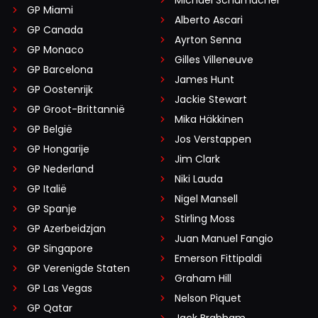
GP Miami
Alberto Ascari
GP Canada
Ayrton Senna
GP Monaco
Gilles Villeneuve
GP Barcelona
James Hunt
GP Oostenrijk
Jackie Stewart
GP Groot-Brittannië
Mika Häkkinen
GP België
Jos Verstappen
GP Hongarije
Jim Clark
GP Nederland
Niki Lauda
GP Italië
Nigel Mansell
GP Spanje
Stirling Moss
GP Azerbeidzjan
Juan Manuel Fangio
GP Singapore
Emerson Fittipaldi
GP Verenigde Staten
Graham Hill
GP Las Vegas
Nelson Piquet
GP Qatar
Jack Brabham