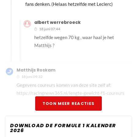
fans denken. (Helaas hetzelfde met Leclerc)
albert werrebroeck
18 juni 07:44
hetzelfde wegen 70 kg , waar haal je het
Matthijs ?
Matthijs Roskam
18 juni 09:32
Gegevens coureurs komen van deze site zelf af:
https://racingnews365.nl/lengte-gewicht-f1-coureurs
TOON MEER REACTIES
DOWNLOAD DE FORMULE 1 KALENDER
2026