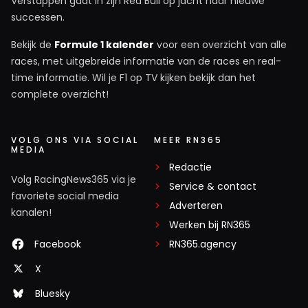
Verstappen gaat in zijn Red Bull op jacht naar nieuwe
successen.
Bekijk de
Formule 1 kalender
voor een overzicht van alle
races, met uitgebreide informatie van de races en real-
time informatie. Wil je F1 op TV kijken bekijk dan het
complete overzicht!
VOLG ONS VIA SOCIAL
MEER RN365
MEDIA
Redactie
Volg RacingNews365 via je
Service & contact
favoriete social media
Adverteren
kanalen!
Werken bij RN365
Facebook
RN365.agency
X
Bluesky