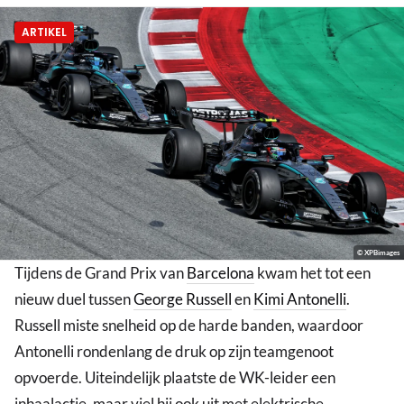
ARTIKEL
© XPBimages
Tijdens de Grand Prix van
Barcelona
kwam het tot een
nieuw duel tussen
George Russell
en
Kimi Antonelli
.
Russell miste snelheid op de harde banden, waardoor
Antonelli rondenlang de druk op zijn teamgenoot
opvoerde. Uiteindelijk plaatste de WK-leider een
inhaalactie, maar viel hij ook uit met elektrische