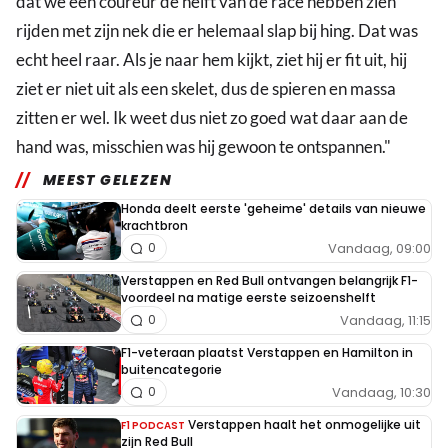
dat we een coureur de helft van de race hebben zien
rijden met zijn nek die er helemaal slap bij hing. Dat was
echt heel raar. Als je naar hem kijkt, ziet hij er fit uit, hij
ziet er niet uit als een skelet, dus de spieren en massa
zitten er wel. Ik weet dus niet zo goed wat daar aan de
hand was, misschien was hij gewoon te ontspannen."
MEEST GELEZEN
Honda deelt eerste 'geheime' details van nieuwe
krachtbron
Vandaag, 09:00
0
Verstappen en Red Bull ontvangen belangrijk F1-
voordeel na matige eerste seizoenshelft
Vandaag, 11:15
0
F1-veteraan plaatst Verstappen en Hamilton in
buitencategorie
Vandaag, 10:30
0
Verstappen haalt het onmogelijke uit
F1 PODCAST
zijn Red Bull