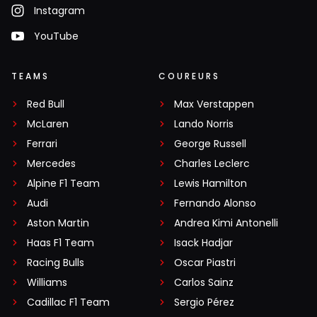
Instagram
YouTube
TEAMS
COUREURS
Red Bull
Max Verstappen
McLaren
Lando Norris
Ferrari
George Russell
Mercedes
Charles Leclerc
Alpine F1 Team
Lewis Hamilton
Audi
Fernando Alonso
Aston Martin
Andrea Kimi Antonelli
Haas F1 Team
Isack Hadjar
Racing Bulls
Oscar Piastri
Williams
Carlos Sainz
Cadillac F1 Team
Sergio Pérez