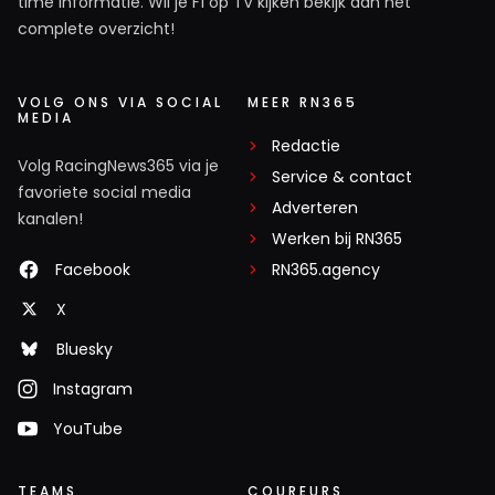
time informatie. Wil je F1 op TV kijken bekijk dan het
complete overzicht!
VOLG ONS VIA SOCIAL
MEER RN365
MEDIA
Redactie
Volg RacingNews365 via je
Service & contact
favoriete social media
Adverteren
kanalen!
Werken bij RN365
Facebook
RN365.agency
X
Bluesky
Instagram
YouTube
TEAMS
COUREURS