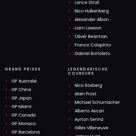
Lance Stroll
Nico Hülkenberg
Alexander Albon
Liam Lawson
Oliver Bearman
Franco Colapinto
Gabriel Bortoleto
GRAND PRIXES
LEGENDARISCHE
COUREURS
GP Australië
Nico Rosberg
GP China
Alain Prost
GP Japan
Michael Schumacher
GP Miami
Alberto Ascari
GP Canada
Ayrton Senna
GP Monaco
Gilles Villeneuve
GP Barcelona