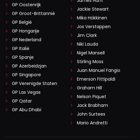
James Hunt
GP Oostenrijk
Jackie Stewart
GP Groot-Brittannië
Mika Häkkinen
GP België
Jos Verstappen
GP Hongarije
Jim Clark
GP Nederland
Niki Lauda
GP Italië
Nigel Mansell
GP Spanje
Stirling Moss
GP Azerbeidzjan
Juan Manuel Fangio
GP Singapore
Emerson Fittipaldi
GP Verenigde Staten
Graham Hill
GP Las Vegas
Nelson Piquet
GP Qatar
Jack Brabham
GP Abu Dhabi
John Surtees
Mario Andretti