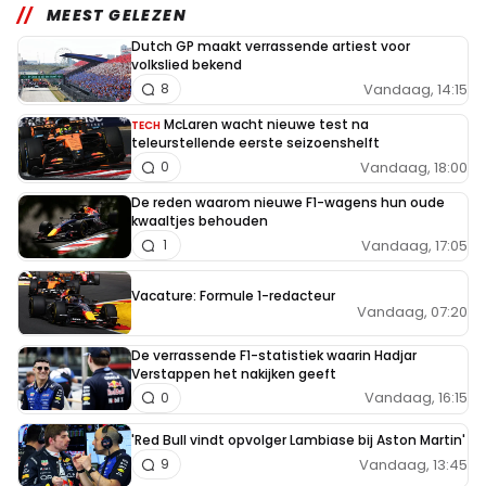
MEEST GELEZEN
Dutch GP maakt verrassende artiest voor
volkslied bekend
Vandaag, 14:15
8
McLaren wacht nieuwe test na
TECH
teleurstellende eerste seizoenshelft
Vandaag, 18:00
0
De reden waarom nieuwe F1-wagens hun oude
kwaaltjes behouden
Vandaag, 17:05
1
Vacature: Formule 1-redacteur
Vandaag, 07:20
De verrassende F1-statistiek waarin Hadjar
Verstappen het nakijken geeft
Vandaag, 16:15
0
'Red Bull vindt opvolger Lambiase bij Aston Martin'
Vandaag, 13:45
9