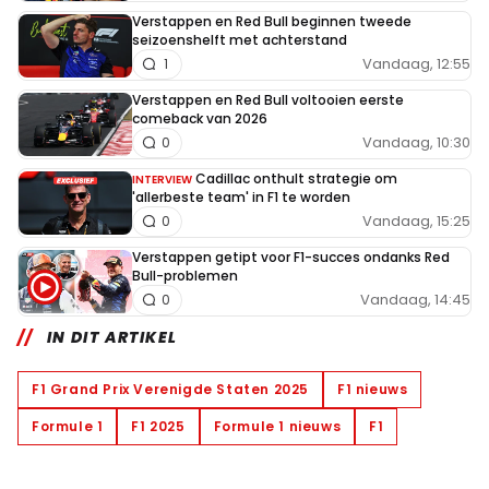
Verstappen en Red Bull beginnen tweede
seizoenshelft met achterstand
Vandaag, 12:55
1
Verstappen en Red Bull voltooien eerste
comeback van 2026
Vandaag, 10:30
0
Cadillac onthult strategie om
INTERVIEW
'allerbeste team' in F1 te worden
Vandaag, 15:25
0
Verstappen getipt voor F1-succes ondanks Red
Bull-problemen
Vandaag, 14:45
0
IN DIT ARTIKEL
F1 Grand Prix Verenigde Staten 2025
F1 nieuws
Formule 1
F1 2025
Formule 1 nieuws
F1