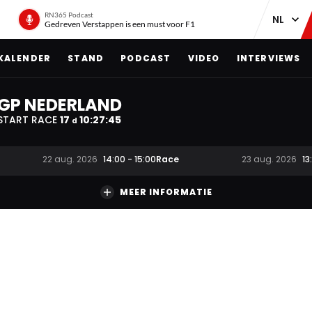
RN365 Podcast
Gedreven Verstappen is een must voor F1
KALENDER
STAND
PODCAST
VIDEO
INTERVIEWS
GP NEDERLAND
START RACE
17
10
:
27
:
45
d
Race
22 aug. 2026
14:00
-
15:00
23 aug. 2026
13
MEER INFORMATIE