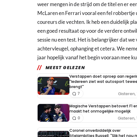
weer mengen in de strijd om de titel en er ee
McLaren en Ferrari vooral een fel robbertje ui
coureurs die vechten. Ik heb een duidelijk pla
een goed resultaat op voor de verdere ontwik
sessie nu een test. Het is belangrijker dat we 
achtervleugel, ophanging et cetera. We nemen
jaar hopelijk vanaf het begin vooraan mee k
MEEST GELEZEN
Verstappen doet oproep aan regeri
"Iedereen ziet wat autosport tewe
brengt"
Gisteren, 
7
Magische Verstappen betovert F1 e
maakt het onmogelijke mogelijk
Gisteren, 
0
Coronel onverbiddelijk over
titelambities Russell: "Slik het nou