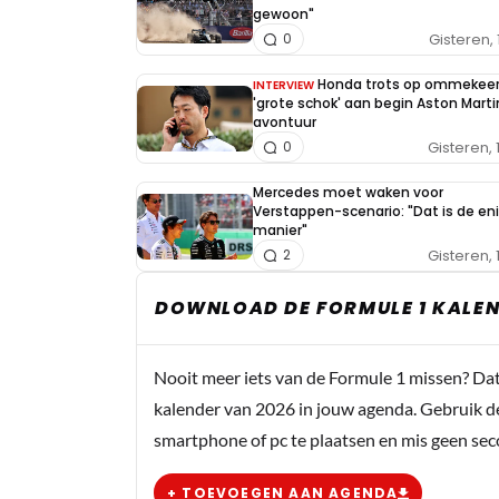
gewoon"
Gisteren, 
0
Honda trots op ommekeer
INTERVIEW
'grote schok' aan begin Aston Marti
avontuur
Gisteren, 
0
Mercedes moet waken voor
Verstappen-scenario: "Dat is de en
manier"
Gisteren, 
2
DOWNLOAD DE FORMULE 1 KALEN
Nooit meer iets van de Formule 1 missen? Da
kalender van 2026 in jouw agenda. Gebruik d
smartphone of pc te plaatsen en mis geen se
+ TOEVOEGEN AAN AGENDA