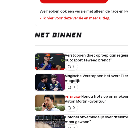
We hebben ook een versie met alleen de race en kwa
klik hier voor deze versie en meer uitleg
.
NET BINNEN
Verstappen doet oproep aan regerin
autosport teweeg brengt"
7
Magische Verstappen betovert F1 e
mogelijk
0
Honda trots op ommekeer 
INTERVIEW
Aston Martin-avontuur
0
Coronel onverbiddelijk over titelambi
maar gewoon"