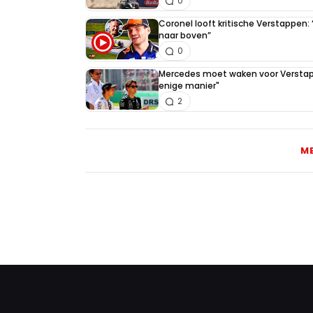
0
Coronel looft kritische Verstappen
naar boven”
0
Mercedes moet waken voor Verstapp
enige manier"
2
M