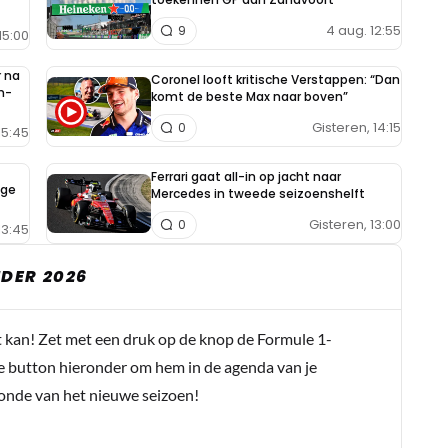
4 aug. 12:55
9
15:00
 na
Coronel looft kritische Verstappen: “Dan
n-
komt de beste Max naar boven”
Gisteren, 14:15
0
15:45
Ferrari gaat all-in op jacht naar
ige
Mercedes in tweede seizoenshelft
Gisteren, 13:00
0
13:45
DER 2026
t kan! Zet met een druk op de knop de Formule 1-
e button hieronder om hem in de agenda van je
conde van het nieuwe seizoen!