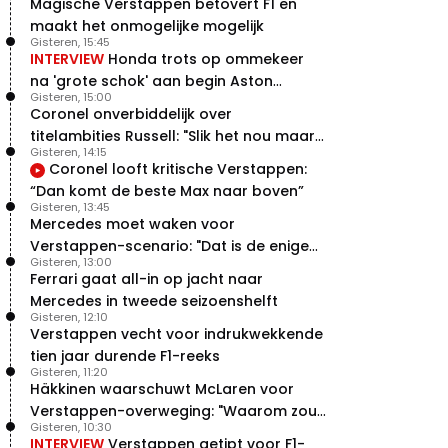
Magische Verstappen betovert F1 en
maakt het onmogelijke mogelijk
Gisteren, 15:45
INTERVIEW
Honda trots op ommekeer
na 'grote schok' aan begin Aston
Gisteren, 15:00
Martin-avontuur
Coronel onverbiddelijk over
titelambities Russell: "Slik het nou maar
Gisteren, 14:15
gewoon"
Coronel looft kritische Verstappen:
“Dan komt de beste Max naar boven”
Gisteren, 13:45
Mercedes moet waken voor
Verstappen-scenario: "Dat is de enige
Gisteren, 13:00
manier"
Ferrari gaat all-in op jacht naar
Mercedes in tweede seizoenshelft
Gisteren, 12:10
Verstappen vecht voor indrukwekkende
tien jaar durende F1-reeks
Gisteren, 11:20
Häkkinen waarschuwt McLaren voor
Verstappen-overweging: "Waarom zou
Gisteren, 10:30
je?"
INTERVIEW
Verstappen getipt voor F1-