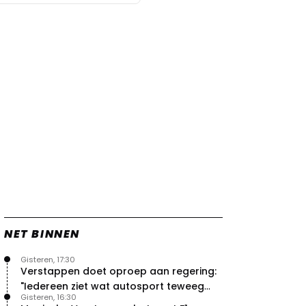
NET BINNEN
Gisteren, 17:30
Verstappen doet oproep aan regering:
"Iedereen ziet wat autosport teweeg
Gisteren, 16:30
brengt"