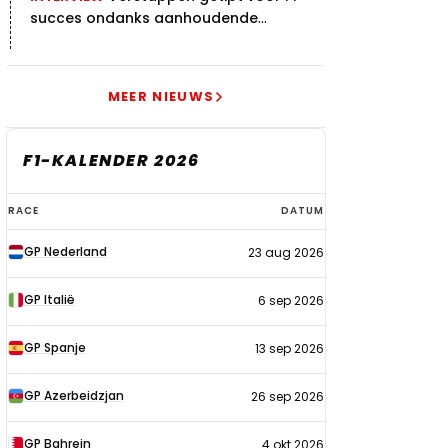
succes ondanks aanhoudende
problemen
MEER NIEUWS
F1-KALENDER 2026
F1-
RACE
DATUM
kalender
GP Nederland
23 aug 2026
2026
GP Italië
6 sep 2026
GP Spanje
13 sep 2026
GP Azerbeidzjan
26 sep 2026
GP Bahrein
4 okt 2026