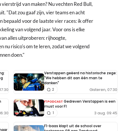
n vierstrijd van maken? Nu vechten Red Bull,
t. "Dat zou gaaf zijn, vier teams en acht
n bepaald voor de laatste vier races: ik offer
keling van volgend jaar. Voor ons is elke
van alles uitproberen: rijhoogte,
 nu risico's om te leren, zodat we volgend
unnen doen."
ng:
Verstappen geëerd na historische zege:
eg
"We hebben dit aan één man te
danken"
17:30
Gisteren, 07:30
2
n
Gedreven Verstappen is een
F1 PODCAST
must voor F1
16:30
3 aug. 09:45
1
F1-baas klapt uit de school over
 maar
toekennen GP aan Zandvoort