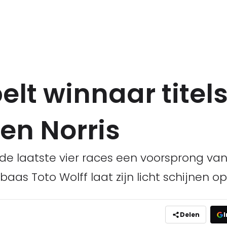
elt winnaar titels
en Norris
de laatste vier races een voorsprong va
s Toto Wolff laat zijn licht schijnen op d
Delen
I