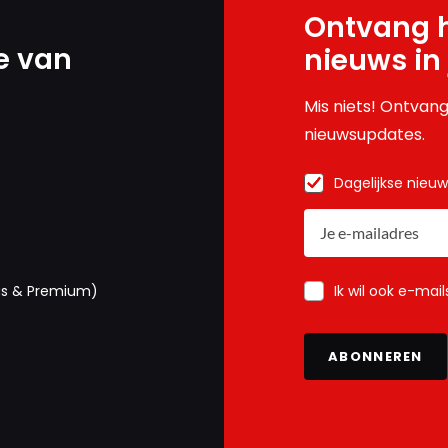
Ontvang h
e van
nieuws in
Mis niets! Ontvang
nieuwsupdates.
Dagelijkse nieu
Ik wil ook e-mai
us & Premium)
ABONNEREN