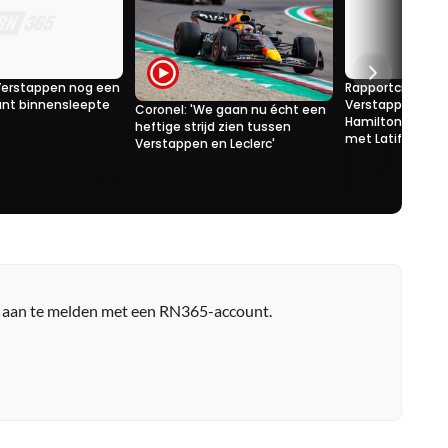
Verstappen nog een
Rapportcijfers Im
unt binnensleepte
Verstappen gran
Coronel: 'We gaan nu écht een
Hamilton en Ferr
heftige strijd zien tussen
met Latifi
Verstappen en Leclerc'
2
5
25 apr. 16:45
25 apr. 14:45
r aan te melden met een RN365-account.