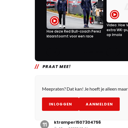
Video: Hoe 
extra WK-p
Hoe deze Red Bull-coach Perez
op Imola
klaarstoomt voor een race
0
2
27 apr. 16:45
PRAAT MEE!
Meepraten? Dat kan! Je hoeft je alleen maa
INLOGGEN
AANMELDEN
ktramper1507304756