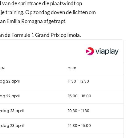
van de sprintrace die plaatsvindt op
ije training. Op zondag doven de lichten om
van Emilia Romagna afgetrapt.
an de Formule 1 Grand Prix op Imola.
UM
TIJD
dag 22 april
11:30
-
12:30
dag 22 april
15:00
-
16:00
rdag 23 april
10:30
-
11:30
rdag 23 april
14:30
-
15:00