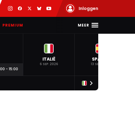
Inloggen
MEER
PREMIUM
ITALIË
SPANJE
6 SEP. 2026
13 SEP. 2026
:00
-
15:00