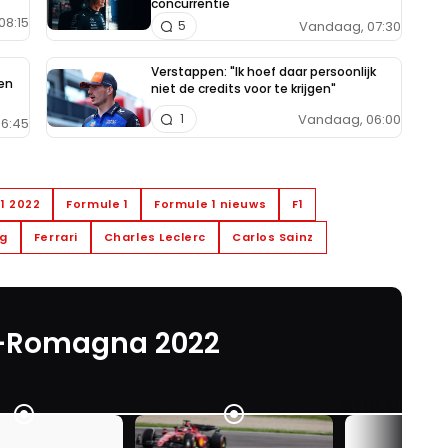
concurrentie
08:15
Vandaag, 07:30
5
Verstappen: "Ik hoef daar persoonlijk
en
niet de credits voor te krijgen"
Vandaag, 06:00
1
6:45
1 2022
Formule 1
Formule 1 nieuws
F1
ng
Ferrari
Charles Leclerc
Carlos Sainz
a-Romagna 2022