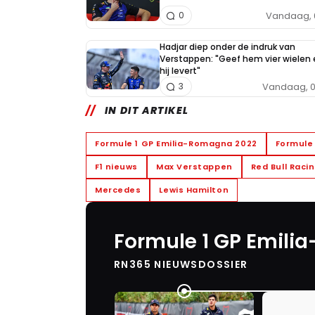
Vandaag, 
0
Hadjar diep onder de indruk van
Verstappen: "Geef hem vier wielen 
hij levert"
Vandaag, 0
3
IN DIT ARTIKEL
Formule 1 GP Emilia-Romagna 2022
Formule 
F1 nieuws
Max Verstappen
Red Bull Raci
Mercedes
Lewis Hamilton
Formule 1 GP Emili
RN365 NIEUWSDOSSIER