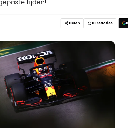
gepaste tijden!
Delen
10
reacties
I