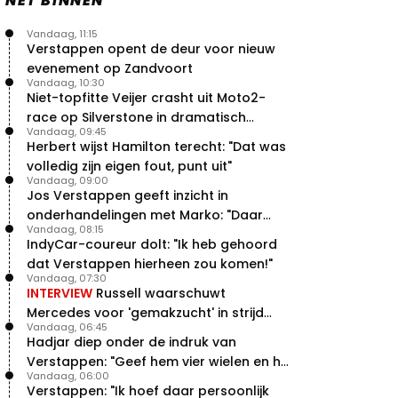
NET BINNEN
Vandaag, 11:15
Verstappen opent de deur voor nieuw
evenement op Zandvoort
Vandaag, 10:30
Niet-topfitte Veijer crasht uit Moto2-
race op Silverstone in dramatisch
Vandaag, 09:45
weekend
Herbert wijst Hamilton terecht: "Dat was
volledig zijn eigen fout, punt uit"
Vandaag, 09:00
Jos Verstappen geeft inzicht in
onderhandelingen met Marko: "Daar
Vandaag, 08:15
was ik erg door verrast"
IndyCar-coureur dolt: "Ik heb gehoord
dat Verstappen hierheen zou komen!"
Vandaag, 07:30
INTERVIEW
Russell waarschuwt
Mercedes voor 'gemakzucht' in strijd
Vandaag, 06:45
met concurrentie
Hadjar diep onder de indruk van
Verstappen: "Geef hem vier wielen en hij
Vandaag, 06:00
levert"
Verstappen: "Ik hoef daar persoonlijk