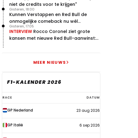
niet de credits voor te krijgen"
Gisteren, 18:00
Kunnen Verstappen en Red Bull de
onmogelijke comeback nu wél
Gisteren, 17:05
bewerkstelligen?
INTERVIEW
Rocco Coronel ziet grote
kansen met nieuwe Red Bull-aanwinst:
"Hij weet de goede weg"
MEER NIEUWS
F1-KALENDER 2026
F1-
RACE
DATUM
kalender
GP Nederland
23 aug 2026
2026
GP Italië
6 sep 2026