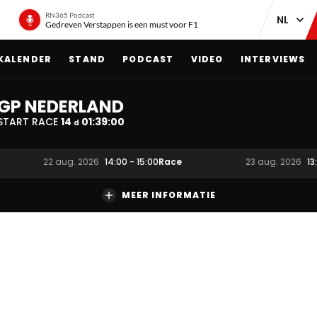
RN365 Podcast
Gedreven Verstappen is een must voor F1
KALENDER
STAND
PODCAST
VIDEO
INTERVIEWS
GP NEDERLAND
START RACE
14
01
:
38
:
59
d
Race
22 aug. 2026
14:00
-
15:00
23 aug. 2026
13
MEER INFORMATIE