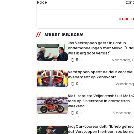
Race
zond
KIJK L
MEEST GELEZEN
Jos Verstappen geeft inzicht in
onderhandelingen met Marko: "Daa
was ik erg door verrast"
Vandaag, 0
5
Verstappen opent de deur voor nie
evenement op Zandvoort
Vandaag, 
0
Niet-topfitte Veijer crasht uit Moto
race op Silverstone in dramatisch
weekend
Vandaag, 
0
IndyCar-coureur dolt: "Ik heb gehoo
dat Verstappen hierheen zou kome