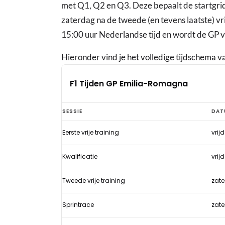
met Q1, Q2 en Q3. Deze bepaalt de startgrid 
zaterdag na de tweede (en tevens laatste) vr
15:00 uur Nederlandse tijd en wordt de GP 
Hieronder vind je het volledige tijdschema v
F1 Tijden GP Emilia-Romagna
F1
SESSIE
DAT
Tijden
Eerste vrije training
vrij
GP
Emilia-
Kwalificatie
vrij
Romagna
Tweede vrije training
zate
Sprintrace
zate