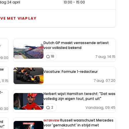
ag 24 april
13:00
-
15:00
IVE MET VIAPLAY
Dutch GP maakt verrassende artiest
r
voor volkslied bekend
7 aug. 14:15
18
9:00
uw
Vacature: Formule 1-redacteur
7 aug. 07:20
11:15
2-
Herbert wijst Hamilton terecht: "Dat was
volledig zijn eigen fout, punt uit"
Vandaag, 09:45
2
10:30
Russell waarschuwt Mercedes
INTERVIEW
rd
voor 'gemakzucht' in strijd met
n!"