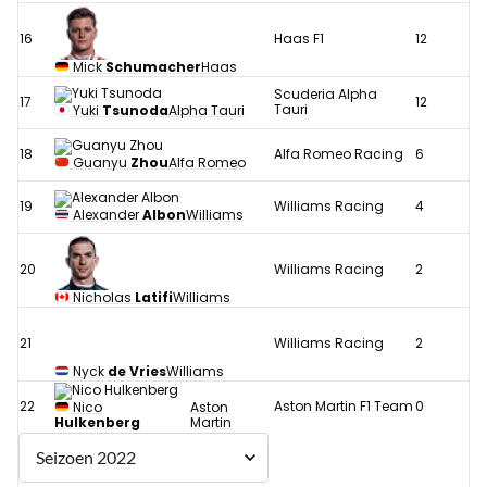
16
Haas F1
12
Mick
Schumacher
Haas
Scuderia Alpha
17
12
Tauri
Yuki
Tsunoda
Alpha Tauri
18
Alfa Romeo Racing
6
Guanyu
Zhou
Alfa Romeo
19
Williams Racing
4
Alexander
Albon
Williams
20
Williams Racing
2
Nicholas
Latifi
Williams
21
Williams Racing
2
Nyck
de Vries
Williams
22
Aston Martin F1 Team
0
Nico
Aston
Hulkenberg
Martin