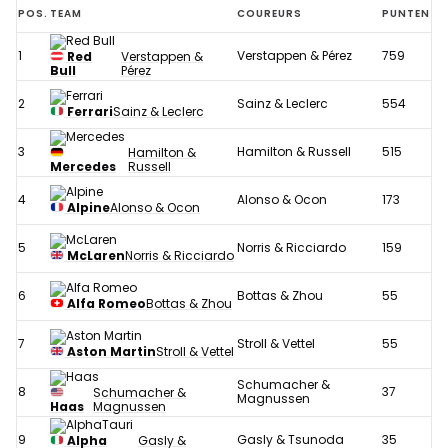
POS.
TEAM
COUREURS
PUNTEN
1
Verstappen & Pérez
759
Red
Verstappen &
Bull
Pérez
2
Sainz & Leclerc
554
Ferrari
Sainz & Leclerc
3
Hamilton & Russell
515
Hamilton &
Mercedes
Russell
4
Alonso & Ocon
173
Alpine
Alonso & Ocon
5
Norris & Ricciardo
159
McLaren
Norris & Ricciardo
6
Bottas & Zhou
55
Alfa Romeo
Bottas & Zhou
7
Stroll & Vettel
55
Aston Martin
Stroll & Vettel
Schumacher &
8
37
Schumacher &
Magnussen
Haas
Magnussen
9
Gasly & Tsunoda
35
Alpha
Gasly &