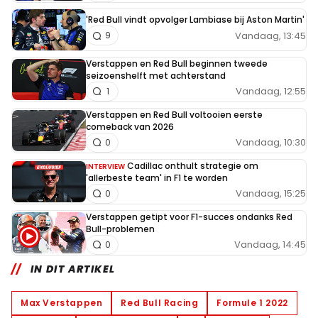
'Red Bull vindt opvolger Lambiase bij Aston Martin'
Vandaag, 13:45
9
Verstappen en Red Bull beginnen tweede
seizoenshelft met achterstand
Vandaag, 12:55
1
Verstappen en Red Bull voltooien eerste
comeback van 2026
Vandaag, 10:30
0
Cadillac onthult strategie om
INTERVIEW
'allerbeste team' in F1 te worden
Vandaag, 15:25
0
Verstappen getipt voor F1-succes ondanks Red
Bull-problemen
Vandaag, 14:45
0
IN DIT ARTIKEL
Max Verstappen
Red Bull Racing
Formule 1 2022