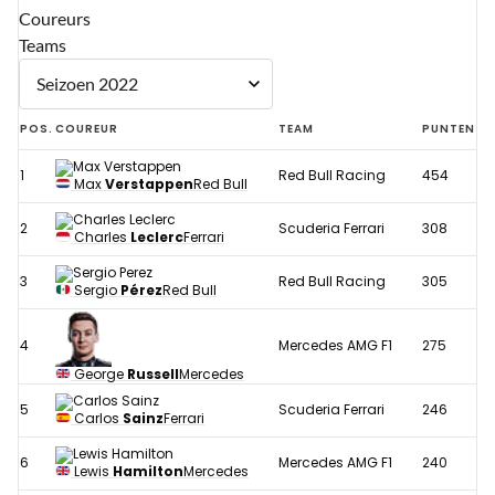
Coureurs
Teams
POS.
COUREUR
TEAM
PUNTEN
1
Red Bull Racing
454
Max
Verstappen
Red Bull
2
Scuderia Ferrari
308
Charles
Leclerc
Ferrari
3
Red Bull Racing
305
Sergio
Pérez
Red Bull
4
Mercedes AMG F1
275
George
Russell
Mercedes
5
Scuderia Ferrari
246
Carlos
Sainz
Ferrari
6
Mercedes AMG F1
240
Lewis
Hamilton
Mercedes