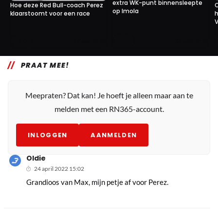
extra WK-punt binnensleepte
Hoe deze Red Bull-coach Perez
C
op Imola
klaarstoomt voor een race
h
V
0
2
27 apr. 16:45
25 apr. 16:45
PRAAT MEE!
Meepraten? Dat kan! Je hoeft je alleen maar aan te
melden met een RN365-account.
INLOGGEN
AANMELDEN
Oldie
24 april 2022 15:02
Grandioos van Max, mijn petje af voor Perez.