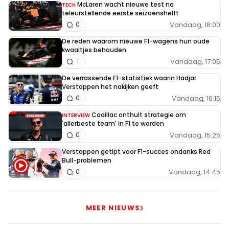
McLaren wacht nieuwe test na
TECH
teleurstellende eerste seizoenshelft
Vandaag, 18:00
0
De reden waarom nieuwe F1-wagens hun oude
kwaaltjes behouden
Vandaag, 17:05
1
De verrassende F1-statistiek waarin Hadjar
Verstappen het nakijken geeft
Vandaag, 16:15
0
Cadillac onthult strategie om
INTERVIEW
'allerbeste team' in F1 te worden
Vandaag, 15:25
0
Verstappen getipt voor F1-succes ondanks Red
Bull-problemen
Vandaag, 14:45
0
MEER NIEUWS