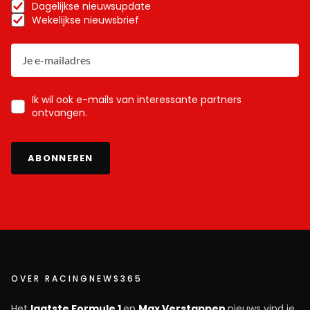
Dagelijkse nieuwsupdate
Wekelijkse nieuwsbrief
Ik wil ook e-mails van interessante partners
ontvangen.
ABONNEREN
OVER RACINGNEWS365
Het
laatste Formule 1
en
Max Verstappen
nieuws vind je