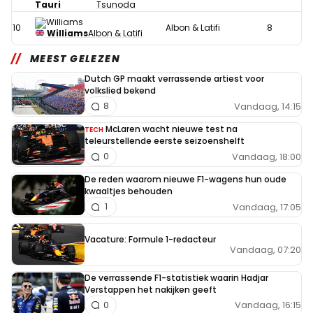
Tauri
Tsunoda
10
Albon & Latifi
8
Williams
Albon & Latifi
MEEST GELEZEN
Dutch GP maakt verrassende artiest voor
volkslied bekend
Vandaag, 14:15
8
McLaren wacht nieuwe test na
TECH
teleurstellende eerste seizoenshelft
Vandaag, 18:00
0
De reden waarom nieuwe F1-wagens hun oude
kwaaltjes behouden
Vandaag, 17:05
1
Vacature: Formule 1-redacteur
Vandaag, 07:20
De verrassende F1-statistiek waarin Hadjar
Verstappen het nakijken geeft
Vandaag, 16:15
0