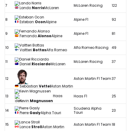
7
McLaren Racing
122
Lando
Norris
McLaren
8
Alpine F1
92
Esteban
Ocon
Alpine
9
Alpine F1
81
Fernando
Alonso
Alpine
10
Alfa Romeo Racing
49
Valtteri
Bottas
Alfa Romeo
11
McLaren Racing
37
Daniel
Ricciardo
McLaren
12
Aston Martin F1 Team
37
Sebastian
Vettel
Aston Martin
Haas
13
Haas F1
25
Kevin
Magnussen
Scuderia Alpha
14
23
Tauri
Pierre
Gasly
Alpha Tauri
15
Aston Martin F1 Team
18
Lance
Stroll
Aston Martin