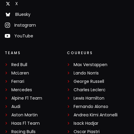
X
Bluesky
Instagram
YouTube
TEAMS
COUREURS
Red Bull
Max Verstappen
McLaren
Lando Norris
Ferrari
George Russell
Mercedes
Charles Leclerc
Alpine F1 Team
Lewis Hamilton
Audi
Fernando Alonso
Aston Martin
Andrea Kimi Antonelli
Haas F1 Team
Isack Hadjar
Racing Bulls
Oscar Piastri