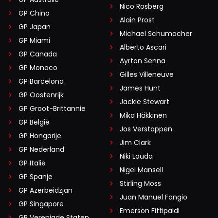
Nico Rosberg
GP China
Alain Prost
GP Japan
Michael Schumacher
GP Miami
Alberto Ascari
GP Canada
Ayrton Senna
GP Monaco
Gilles Villeneuve
GP Barcelona
James Hunt
GP Oostenrijk
Jackie Stewart
GP Groot-Brittannië
Mika Häkkinen
GP België
Jos Verstappen
GP Hongarije
Jim Clark
GP Nederland
Niki Lauda
GP Italië
Nigel Mansell
GP Spanje
Stirling Moss
GP Azerbeidzjan
Juan Manuel Fangio
GP Singapore
Emerson Fittipaldi
GP Verenigde Staten