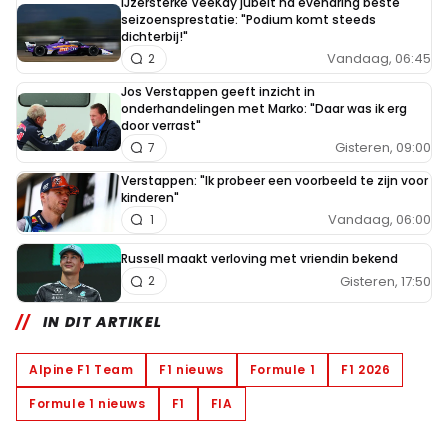
IJzersterke VeeKay jubelt na evenaring beste
seizoensprestatie: "Podium komt steeds
dichterbij!"
Vandaag, 06:45
2
Jos Verstappen geeft inzicht in
onderhandelingen met Marko: "Daar was ik erg
door verrast"
Gisteren, 09:00
7
Verstappen: "Ik probeer een voorbeeld te zijn voor
kinderen"
Vandaag, 06:00
1
Russell maakt verloving met vriendin bekend
Gisteren, 17:50
2
IN DIT ARTIKEL
Alpine F1 Team
F1 nieuws
Formule 1
F1 2026
Formule 1 nieuws
F1
FIA