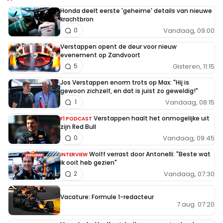
Honda deelt eerste 'geheime' details van nieuwe
krachtbron
Vandaag, 09:00
0
Verstappen opent de deur voor nieuw
evenement op Zandvoort
Gisteren, 11:15
5
Jos Verstappen enorm trots op Max: "Hij is
gewoon zichzelf, en dat is juist zo geweldig!"
Vandaag, 08:15
1
Verstappen haalt het onmogelijke uit
F1 PODCAST
zijn Red Bull
Vandaag, 09:45
0
Wolff verrast door Antonelli: "Beste wat
INTERVIEW
ik ooit heb gezien"
Vandaag, 07:30
2
Vacature: Formule 1-redacteur
7 aug. 07:20