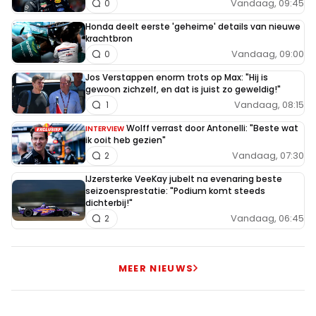
Vandaag, 09:45
0
Honda deelt eerste 'geheime' details van nieuwe
krachtbron
Vandaag, 09:00
0
Jos Verstappen enorm trots op Max: "Hij is
gewoon zichzelf, en dat is juist zo geweldig!"
Vandaag, 08:15
1
Wolff verrast door Antonelli: "Beste wat
INTERVIEW
ik ooit heb gezien"
Vandaag, 07:30
2
IJzersterke VeeKay jubelt na evenaring beste
seizoensprestatie: "Podium komt steeds
dichterbij!"
Vandaag, 06:45
2
MEER NIEUWS