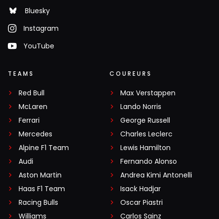
Bluesky
Instagram
YouTube
TEAMS
COUREURS
Red Bull
Max Verstappen
McLaren
Lando Norris
Ferrari
George Russell
Mercedes
Charles Leclerc
Alpine F1 Team
Lewis Hamilton
Audi
Fernando Alonso
Aston Martin
Andrea Kimi Antonelli
Haas F1 Team
Isack Hadjar
Racing Bulls
Oscar Piastri
Williams
Carlos Sainz