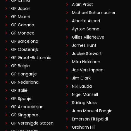
GP China
Alain Prost
GP Japan
Michael Schumacher
GP Miami
Alberto Ascari
GP Canada
Ayrton Senna
GP Monaco
Gilles Villeneuve
GP Barcelona
James Hunt
GP Oostenrijk
Jackie Stewart
GP Groot-Brittannië
Mika Häkkinen
GP België
Jos Verstappen
GP Hongarije
Jim Clark
GP Nederland
Niki Lauda
GP Italië
Nigel Mansell
GP Spanje
Stirling Moss
GP Azerbeidzjan
Juan Manuel Fangio
GP Singapore
Emerson Fittipaldi
GP Verenigde Staten
Graham Hill