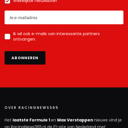
Wekelijkse nieuwsbrief
Ik wil ook e-mails van interessante partners
ontvangen.
ABONNEREN
OVER RACINGNEWS365
Het
laatste Formule 1
en
Max Verstappen
nieuws vind je
op RacingNews365.nl de F1-site van Nederland met