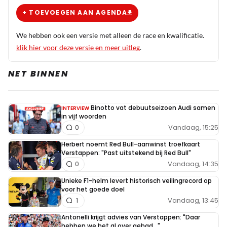
+ TOEVOEGEN AAN AGENDA
We hebben ook een versie met alleen de race en kwalificatie.
klik hier voor deze versie en meer uitleg
.
NET BINNEN
Binotto vat debuutseizoen Audi samen
INTERVIEW
in vijf woorden
Vandaag, 15:25
0
Herbert noemt Red Bull-aanwinst troefkaart
Verstappen: "Past uitstekend bij Red Bull"
Vandaag, 14:35
0
Unieke F1-helm levert historisch veilingrecord op
voor het goede doel
Vandaag, 13:45
1
Antonelli krijgt advies van Verstappen: "Daar
hebben we het al over gehad..."