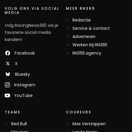
VOLG ONS VIA SOCIAL
MEER RN365
MEDIA
Redactie
Volg RacingNews365 via je
Service & contact
favoriete social media
Adverteren
kanalen!
Werken bij RN365
Facebook
RN365.agency
X
Bluesky
Instagram
YouTube
TEAMS
COUREURS
Red Bull
Max Verstappen
McLaren
Lando Norris