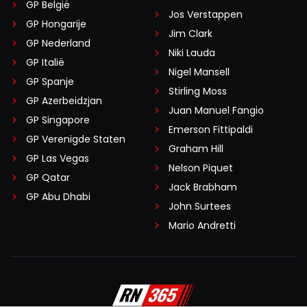
GP België
Jos Verstappen
GP Hongarije
Jim Clark
GP Nederland
Niki Lauda
GP Italië
Nigel Mansell
GP Spanje
Stirling Moss
GP Azerbeidzjan
Juan Manuel Fangio
GP Singapore
Emerson Fittipaldi
GP Verenigde Staten
Graham Hill
GP Las Vegas
Nelson Piquet
GP Qatar
Jack Brabham
GP Abu Dhabi
John Surtees
Mario Andretti