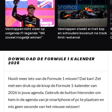
Verstappen richt vizier op
Verstappen steekt er met kop
W
volgende F1-legende: "Wil
en schouders bovenuit na track
c
zoveel mogelijk winnen"
limit-waterval
2
9
13 okt. 16:00
9 okt. 14:00
DOWNLOAD DE FORMULE 1 KALENDER
2026
Nooit meer iets van de Formule 1 missen? Dat kan! Zet
met een druk op de knop de Formule 1-kalender van
2026 in jouw agenda. Gebruik de button hieronder om
hem in de agenda van je smartphone of pc te plaatsen en
mis geen seconde van het nieuwe seizoen!