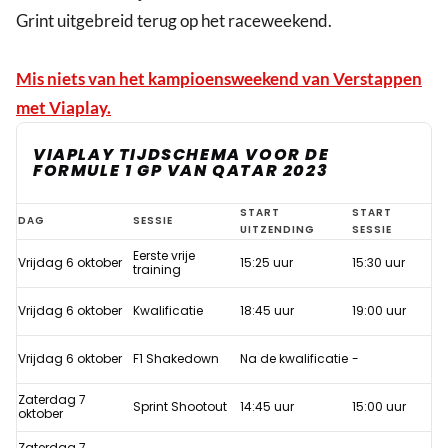
Grint uitgebreid terug op het raceweekend.
Mis niets van het kampioensweekend van Verstappen
met Viaplay.
VIAPLAY TIJDSCHEMA VOOR DE
FORMULE 1 GP VAN QATAR 2023
Bijzondere
START
START
DAG
SESSIE
UITZENDING
SESSIE
rol
Eerste vrije
Vrijdag 6 oktober
15:25 uur
15:30 uur
voor
training
Coronel
Vrijdag 6 oktober
Kwalificatie
18:45 uur
19:00 uur
tijdens
kampioensweekend
Vrijdag 6 oktober
F1 Shakedown
Na de kwalificatie
-
Verstappen
Zaterdag 7
Sprint Shootout
14:45 uur
15:00 uur
op
oktober
Viaplay
Zaterdag 7