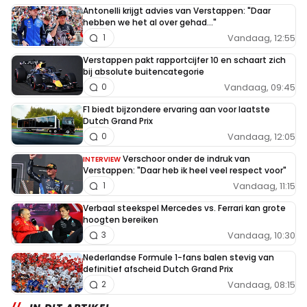
Antonelli krijgt advies van Verstappen: "Daar
hebben we het al over gehad..."
Vandaag, 12:55
1
Verstappen pakt rapportcijfer 10 en schaart zich
bij absolute buitencategorie
Vandaag, 09:45
0
F1 biedt bijzondere ervaring aan voor laatste
Dutch Grand Prix
Vandaag, 12:05
0
Verschoor onder de indruk van
INTERVIEW
Verstappen: "Daar heb ik heel veel respect voor"
Vandaag, 11:15
1
Verbaal steekspel Mercedes vs. Ferrari kan grote
hoogten bereiken
Vandaag, 10:30
3
Nederlandse Formule 1-fans balen stevig van
definitief afscheid Dutch Grand Prix
Vandaag, 08:15
2