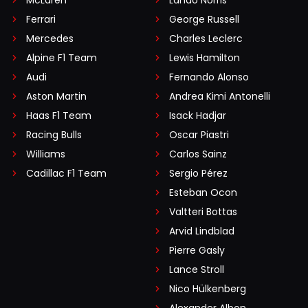
Ferrari
George Russell
Mercedes
Charles Leclerc
Alpine F1 Team
Lewis Hamilton
Audi
Fernando Alonso
Aston Martin
Andrea Kimi Antonelli
Haas F1 Team
Isack Hadjar
Racing Bulls
Oscar Piastri
Williams
Carlos Sainz
Cadillac F1 Team
Sergio Pérez
Esteban Ocon
Valtteri Bottas
Arvid Lindblad
Pierre Gasly
Lance Stroll
Nico Hülkenberg
Alexander Albon