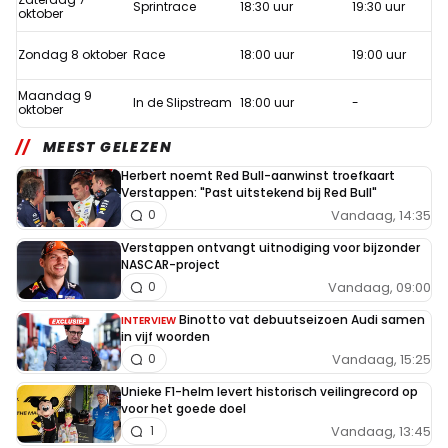
Sprintrace
18:30 uur
19:30 uur
oktober
Zondag 8 oktober
Race
18:00 uur
19:00 uur
Maandag 9
In de Slipstream
18:00 uur
-
oktober
MEEST GELEZEN
Herbert noemt Red Bull-aanwinst troefkaart
Verstappen: "Past uitstekend bij Red Bull"
Vandaag, 14:35
0
Verstappen ontvangt uitnodiging voor bijzonder
NASCAR-project
Vandaag, 09:00
0
Binotto vat debuutseizoen Audi samen
INTERVIEW
in vijf woorden
Vandaag, 15:25
0
Unieke F1-helm levert historisch veilingrecord op
voor het goede doel
Vandaag, 13:45
1