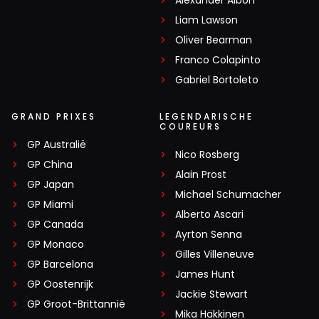
Liam Lawson
Oliver Bearman
Franco Colapinto
Gabriel Bortoleto
GRAND PRIXES
LEGENDARISCHE
COUREURS
GP Australië
Nico Rosberg
GP China
Alain Prost
GP Japan
Michael Schumacher
GP Miami
Alberto Ascari
GP Canada
Ayrton Senna
GP Monaco
Gilles Villeneuve
GP Barcelona
James Hunt
GP Oostenrijk
Jackie Stewart
GP Groot-Brittannië
Mika Häkkinen