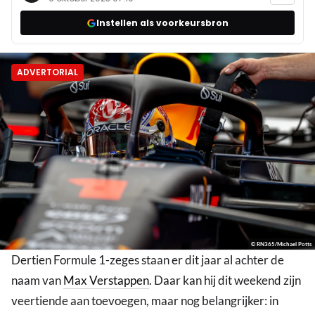
Instellen als voorkeursbron
ADVERTORIAL
© RN365/Michael Potts
Dertien Formule 1-zeges staan er dit jaar al achter de
naam van
Max Verstappen
. Daar kan hij dit weekend zijn
veertiende aan toevoegen, maar nog belangrijker: in