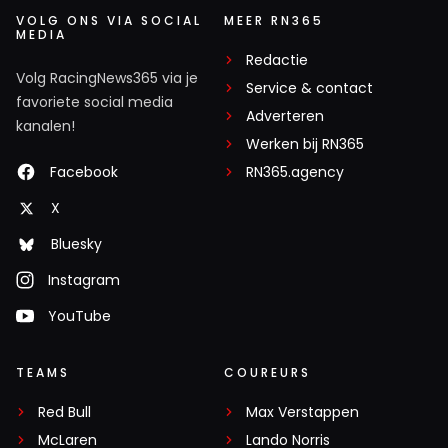
VOLG ONS VIA SOCIAL
MEER RN365
MEDIA
Redactie
Volg RacingNews365 via je
Service & contact
favoriete social media
Adverteren
kanalen!
Werken bij RN365
Facebook
RN365.agency
X
Bluesky
Instagram
YouTube
TEAMS
COUREURS
Red Bull
Max Verstappen
McLaren
Lando Norris