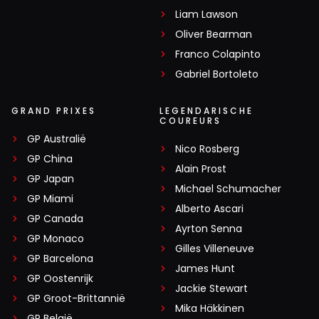
Liam Lawson
Oliver Bearman
Franco Colapinto
Gabriel Bortoleto
GRAND PRIXES
LEGENDARISCHE
COUREURS
GP Australië
Nico Rosberg
GP China
Alain Prost
GP Japan
Michael Schumacher
GP Miami
Alberto Ascari
GP Canada
Ayrton Senna
GP Monaco
Gilles Villeneuve
GP Barcelona
James Hunt
GP Oostenrijk
Jackie Stewart
GP Groot-Brittannië
Mika Häkkinen
GP België