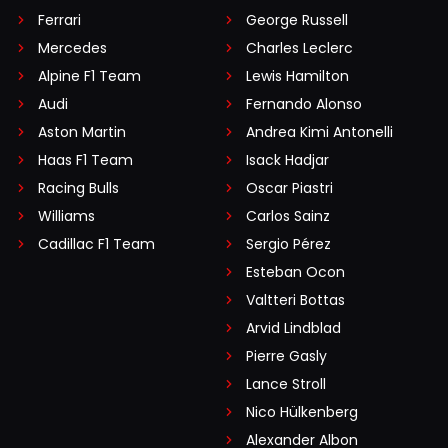
Ferrari
George Russell
Mercedes
Charles Leclerc
Alpine F1 Team
Lewis Hamilton
Audi
Fernando Alonso
Aston Martin
Andrea Kimi Antonelli
Haas F1 Team
Isack Hadjar
Racing Bulls
Oscar Piastri
Williams
Carlos Sainz
Cadillac F1 Team
Sergio Pérez
Esteban Ocon
Valtteri Bottas
Arvid Lindblad
Pierre Gasly
Lance Stroll
Nico Hülkenberg
Alexander Albon