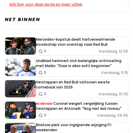
klik hier voor deze versie en meer uitleg
.
NET BINNEN
Mercedes-kopstuk deelt hartverwarmende
boodschap voor overstap naar Red Bull
Vandaag, 12:05
0
Lindblad herinnert zich belangrijke ontmoeting
met Marko: "Daar is alles echt begonnen"
Vandaag, 11:15
0
Verstappen en Red Bull voltooien eerste
comeback van 2026
Vandaag, 10:30
0
Coronel weigert vergelijking tussen
INTERVIEW
Verstappen en Antonelli: "Nog niet dat niveau"
Vandaag, 09:45
0
Briatore pleit voor ingrijpende wijziging F1-
weekenden