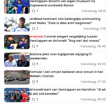
Verstappen droomt van eigen museum na
inspirerend voorbeeld Alonso
Vandaag, 08:15
2
Lindblad herinnert zich belangrijke ontmoeting
met Marko: "Daar is alles echt begonnen"
Vandaag, 11:15
0
Coronel weigert vergelijking tussen
INTERVIEW
Verstappen en Antonelli: "Nog niet dat niveau"
Vandaag, 09:45
0
Briatore pleit voor ingrijpende wijziging F1-
weekenden
Vandaag, 09:00
6
Formule 1 ziet omzet kelderen door onrust in het
Midden-Oosten
Vandaag, 07:30
5
Antonelli leert van Verstappen en Hamilton: "Al wil
ik dat ook bereiken"
Vandaag, 06:00
3