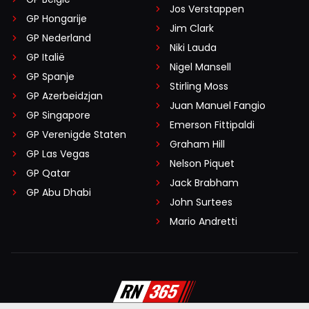
Jos Verstappen
GP Hongarije
Jim Clark
GP Nederland
Niki Lauda
GP Italië
Nigel Mansell
GP Spanje
Stirling Moss
GP Azerbeidzjan
Juan Manuel Fangio
GP Singapore
Emerson Fittipaldi
GP Verenigde Staten
Graham Hill
GP Las Vegas
Nelson Piquet
GP Qatar
Jack Brabham
GP Abu Dhabi
John Surtees
Mario Andretti