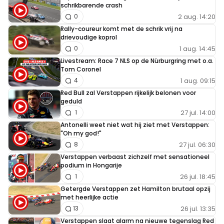
schrikbarende crash
2 aug. 14:20
0
Rally-coureur komt met de schrik vrij na
drievoudige koprol
1 aug. 14:45
0
Livestream: Race 7 NLS op de Nürburgring met o.a.
Tom Coronel
1 aug. 09:15
4
Red Bull zal Verstappen rijkelijk belonen voor
geduld
27 jul. 14:00
1
Antonelli weet niet wat hij ziet met Verstappen:
"Oh my god!"
27 jul. 06:30
8
Verstappen verbaast zichzelf met sensationeel
podium in Hongarije
26 jul. 18:45
1
Getergde Verstappen zet Hamilton brutaal opzij
met heerlijke actie
26 jul. 13:35
13
Verstappen slaat alarm na nieuwe tegenslag Red