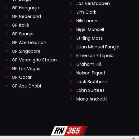
Jos Verstappen
GP Hongarije
Jim Clark
GP Nederland
Niki Lauda
GP Italië
Nigel Mansell
GP Spanje
Stirling Moss
GP Azerbeidzjan
Juan Manuel Fangio
GP Singapore
Emerson Fittipaldi
GP Verenigde Staten
Graham Hill
GP Las Vegas
Nelson Piquet
GP Qatar
Jack Brabham
GP Abu Dhabi
John Surtees
Mario Andretti