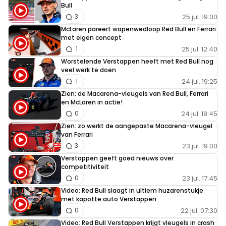
Bull
25 jul. 19:00
3
McLaren pareert wapenwedloop Red Bull en Ferrari
met eigen concept
25 jul. 12:40
1
Worstelende Verstappen heeft met Red Bull nog
veel werk te doen
24 jul. 19:25
1
Zien: de Macarena-vleugels van Red Bull, Ferrari
en McLaren in actie!
24 jul. 18:45
0
Zien: zo werkt de aangepaste Macarena-vleugel
van Ferrari
23 jul. 19:00
3
Verstappen geeft goed nieuws over
competitiviteit
23 jul. 17:45
0
Video: Red Bull slaagt in ultiem huzarenstukje
met kapotte auto Verstappen
22 jul. 07:30
0
Video: Red Bull Verstappen krijgt vleugels in crash