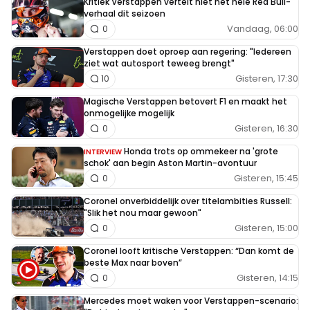
Kritiek Verstappen vertelt niet het hele Red Bull-
verhaal dit seizoen
Vandaag, 06:00
0
Verstappen doet oproep aan regering: "Iedereen
ziet wat autosport teweeg brengt"
Gisteren, 17:30
10
Magische Verstappen betovert F1 en maakt het
onmogelijke mogelijk
Gisteren, 16:30
0
Honda trots op ommekeer na 'grote
INTERVIEW
schok' aan begin Aston Martin-avontuur
Gisteren, 15:45
0
Coronel onverbiddelijk over titelambities Russell:
"Slik het nou maar gewoon"
Gisteren, 15:00
0
Coronel looft kritische Verstappen: “Dan komt de
beste Max naar boven”
Gisteren, 14:15
0
Mercedes moet waken voor Verstappen-scenario: