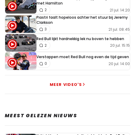
met Hamilton
21 jul. 14:20
2
Piastri faalt hopeloos achter het stuur bij Jeremy
Clarkson
21 jul. 08:45
3
Red Bull lijkt hardnekkig lek nu boven te hebben
20 jul. 15:15
2
Verstappen moet Red Bull nog even de tijd geven
20 jul. 14:00
0
MEER VIDEO'S
MEEST GELEZEN NIEUWS