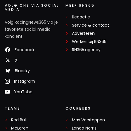
VOLG ONS VIA SOCIAL
MEER RN365
MEDIA
Redactie
Volg RacingNews365 via je
Service & contact
favoriete social media
Adverteren
kanalen!
Werken bij RN365
Facebook
RN365.agency
X
Bluesky
Instagram
YouTube
TEAMS
COUREURS
Red Bull
Max Verstappen
McLaren
Lando Norris