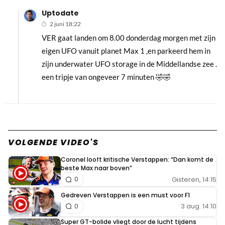
Uptodate
2 juni 18:22
VER gaat landen om 8.00 donderdag morgen met zijn
eigen UFO vanuit planet Max 1 ,en parkeerd hem in
zijn underwater UFO storage in de Middellandse zee .
een tripje van ongeveer 7 minuten 🤣🤣
VOLGENDE VIDEO'S
Coronel looft kritische Verstappen: “Dan komt de
beste Max naar boven”
Gisteren, 14:15
0
Gedreven Verstappen is een must voor F1
3 aug. 14:10
0
Super GT-bolide vliegt door de lucht tijdens