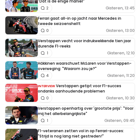
"Dat is de enige manier"
Gisteren, 13:45
2
Ferrari gaat all-in op jacht naar Mercedes in
tweede seizoenshelft
Gisteren, 13:00
0
Verstappen vecht voor indrukwekkende tien jaar
durende F1-reeks
Gisteren, 12:10
1
Häkkinen waarschuwt McLaren voor Verstappen-
overweging: "Waarom zou je?"
Gisteren, 11:20
4
Verstappen getipt voor F1-succes
INTERVIEW
ondanks aanhoudende problemen
Gisteren, 10:30
0
Verstappen openhartig over 'grootste prijs': "Voor
mij het allerbelangrijkste"
Gisteren, 09:45
1
F1-veteranen zetten vol in op Ferrari-succes:
"Strijd is nog lang niet gestreden!"