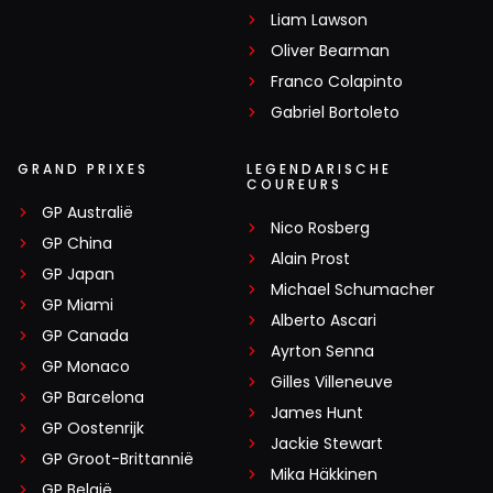
Liam Lawson
Oliver Bearman
Franco Colapinto
Gabriel Bortoleto
GRAND PRIXES
LEGENDARISCHE
COUREURS
GP Australië
Nico Rosberg
GP China
Alain Prost
GP Japan
Michael Schumacher
GP Miami
Alberto Ascari
GP Canada
Ayrton Senna
GP Monaco
Gilles Villeneuve
GP Barcelona
James Hunt
GP Oostenrijk
Jackie Stewart
GP Groot-Brittannië
Mika Häkkinen
GP België