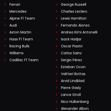
Ferrari
George Russell
Mercedes
Charles Leclerc
Alpine F1 Team
Lewis Hamilton
Audi
Fernando Alonso
Aston Martin
Andrea Kimi Antonelli
Haas F1 Team
Isack Hadjar
Racing Bulls
Oscar Piastri
Williams
Carlos Sainz
Cadillac F1 Team
Sergio Pérez
Esteban Ocon
Valtteri Bottas
Arvid Lindblad
Pierre Gasly
Lance Stroll
Nico Hülkenberg
Alexander Albon