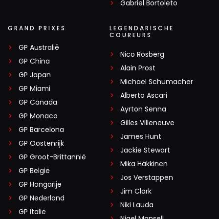
Gabriel Bortoleto
GRAND PRIXES
LEGENDARISCHE
COUREURS
GP Australië
Nico Rosberg
GP China
Alain Prost
GP Japan
Michael Schumacher
GP Miami
Alberto Ascari
GP Canada
Ayrton Senna
GP Monaco
Gilles Villeneuve
GP Barcelona
James Hunt
GP Oostenrijk
Jackie Stewart
GP Groot-Brittannië
Mika Häkkinen
GP België
Jos Verstappen
GP Hongarije
Jim Clark
GP Nederland
Niki Lauda
GP Italië
Nigel Mansell