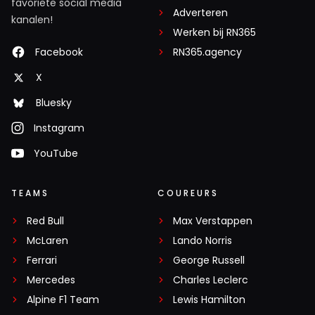
favoriete social media
Adverteren
kanalen!
Werken bij RN365
Facebook
RN365.agency
X
Bluesky
Instagram
YouTube
TEAMS
COUREURS
Red Bull
Max Verstappen
McLaren
Lando Norris
Ferrari
George Russell
Mercedes
Charles Leclerc
Alpine F1 Team
Lewis Hamilton