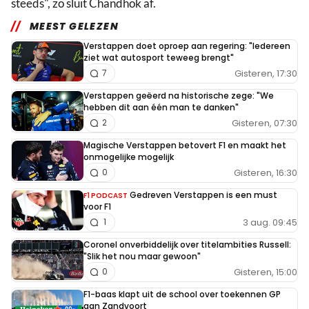
steeds", zo sluit Chandhok af.
MEEST GELEZEN
Verstappen doet oproep aan regering: "Iedereen
ziet wat autosport teweeg brengt"
Gisteren, 17:30
7
Verstappen geëerd na historische zege: "We
hebben dit aan één man te danken"
Gisteren, 07:30
2
Magische Verstappen betovert F1 en maakt het
onmogelijke mogelijk
Gisteren, 16:30
0
Gedreven Verstappen is een must
F1 PODCAST
voor F1
3 aug. 09:45
1
Coronel onverbiddelijk over titelambities Russell:
"Slik het nou maar gewoon"
Gisteren, 15:00
0
F1-baas klapt uit de school over toekennen GP
aan Zandvoort