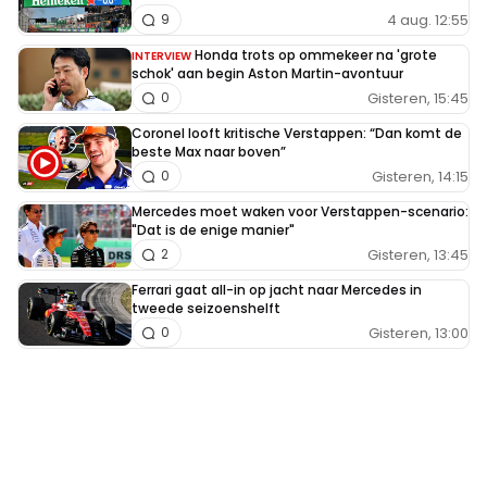
4 aug. 12:55
9
Honda trots op ommekeer na 'grote
INTERVIEW
schok' aan begin Aston Martin-avontuur
Gisteren, 15:45
0
Coronel looft kritische Verstappen: “Dan komt de
beste Max naar boven”
Gisteren, 14:15
0
Mercedes moet waken voor Verstappen-scenario:
"Dat is de enige manier"
Gisteren, 13:45
2
Ferrari gaat all-in op jacht naar Mercedes in
tweede seizoenshelft
Gisteren, 13:00
0