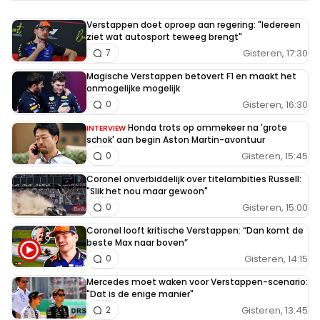
Verstappen doet oproep aan regering: "Iedereen
ziet wat autosport teweeg brengt"
Gisteren, 17:30
7
Magische Verstappen betovert F1 en maakt het
onmogelijke mogelijk
Gisteren, 16:30
0
Honda trots op ommekeer na 'grote
INTERVIEW
schok' aan begin Aston Martin-avontuur
Gisteren, 15:45
0
Coronel onverbiddelijk over titelambities Russell:
"Slik het nou maar gewoon"
Gisteren, 15:00
0
Coronel looft kritische Verstappen: “Dan komt de
beste Max naar boven”
Gisteren, 14:15
0
Mercedes moet waken voor Verstappen-scenario:
"Dat is de enige manier"
Gisteren, 13:45
2