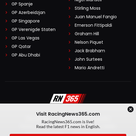
GP Spanje
Stirling Moss
GP Azerbeidzjan
Juan Manuel Fangio
GP Singapore
Emerson Fittipaldi
GP Verenigde Staten
Graham Hill
GP Las Vegas
Nelson Piquet
GP Qatar
Jack Brabham
GP Abu Dhabi
John Surtees
Mario Andretti
Visit RacingNews365.com
Disclaimer
Algemene voorwaarden
RacingNews365.com is live!
Privacy Policy
Created by On Your Marks
Read the latest F1 news in English.
Privacy manager
Kansspeluitingen