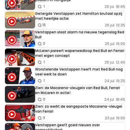
26 jul. 18:45
1
Getergde Verstappen zet Hamilton brutaal opzij
met heerlijke actie
26 jul. 13:35
13
Verstappen slaat alarm na nieuwe tegenslag Red
Bull
25 jul. 19:00
3
McLaren pareert wapenwedloop Red Bull en Ferrari
met eigen concept
25 jul. 12:40
1
Worstelende Verstappen heeft met Red Bull nog
veel werk te doen
24 jul. 19:25
1
Zien: de Macarena-vleugels van Red Bull, Ferrari
en McLaren in actie!
24 jul. 18:45
0
Zien: zo werkt de aangepaste Macarena-vleugel
van Ferrari
23 jul. 19:00
3
Verstappen geeft goed nieuws over
competitiviteit