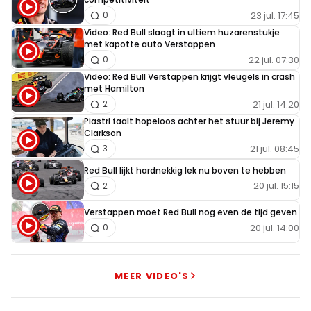
23 jul. 17:45
0
Video: Red Bull slaagt in ultiem huzarenstukje
met kapotte auto Verstappen
22 jul. 07:30
0
Video: Red Bull Verstappen krijgt vleugels in crash
met Hamilton
21 jul. 14:20
2
Piastri faalt hopeloos achter het stuur bij Jeremy
Clarkson
21 jul. 08:45
3
Red Bull lijkt hardnekkig lek nu boven te hebben
20 jul. 15:15
2
Verstappen moet Red Bull nog even de tijd geven
20 jul. 14:00
0
MEER VIDEO'S