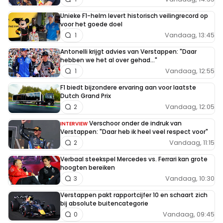
Unieke F1-helm levert historisch veilingrecord op
voor het goede doel
Vandaag, 13:45
1
Antonelli krijgt advies van Verstappen: "Daar
hebben we het al over gehad..."
Vandaag, 12:55
1
F1 biedt bijzondere ervaring aan voor laatste
Dutch Grand Prix
Vandaag, 12:05
2
Verschoor onder de indruk van
INTERVIEW
Verstappen: "Daar heb ik heel veel respect voor"
Vandaag, 11:15
2
Verbaal steekspel Mercedes vs. Ferrari kan grote
hoogten bereiken
Vandaag, 10:30
3
Verstappen pakt rapportcijfer 10 en schaart zich
bij absolute buitencategorie
Vandaag, 09:45
0