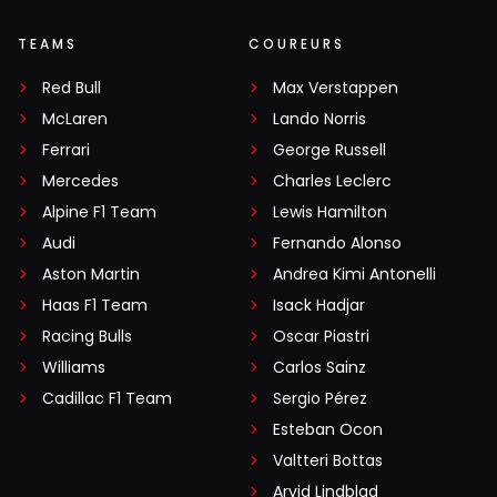
TEAMS
COUREURS
Red Bull
Max Verstappen
McLaren
Lando Norris
Ferrari
George Russell
Mercedes
Charles Leclerc
Alpine F1 Team
Lewis Hamilton
Audi
Fernando Alonso
Aston Martin
Andrea Kimi Antonelli
Haas F1 Team
Isack Hadjar
Racing Bulls
Oscar Piastri
Williams
Carlos Sainz
Cadillac F1 Team
Sergio Pérez
Esteban Ocon
Valtteri Bottas
Arvid Lindblad