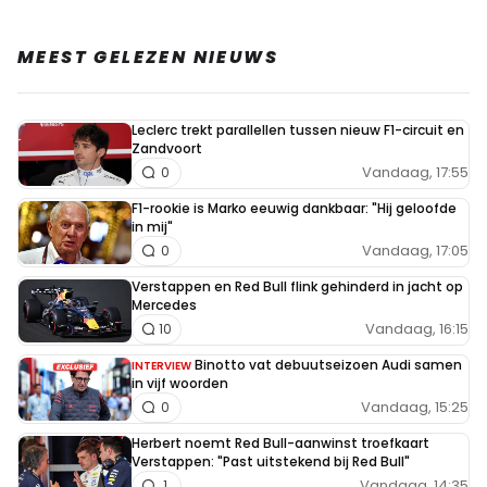
MEEST GELEZEN NIEUWS
Leclerc trekt parallellen tussen nieuw F1-circuit en
Zandvoort
Vandaag, 17:55
0
F1-rookie is Marko eeuwig dankbaar: "Hij geloofde
in mij"
Vandaag, 17:05
0
Verstappen en Red Bull flink gehinderd in jacht op
Mercedes
Vandaag, 16:15
10
Binotto vat debuutseizoen Audi samen
INTERVIEW
in vijf woorden
Vandaag, 15:25
0
Herbert noemt Red Bull-aanwinst troefkaart
Verstappen: "Past uitstekend bij Red Bull"
Vandaag, 14:35
1