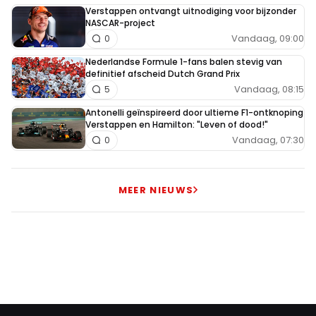
Verstappen ontvangt uitnodiging voor bijzonder
NASCAR-project
Vandaag, 09:00
0
Nederlandse Formule 1-fans balen stevig van
definitief afscheid Dutch Grand Prix
Vandaag, 08:15
5
Antonelli geïnspireerd door ultieme F1-ontknoping
Verstappen en Hamilton: "Leven of dood!"
Vandaag, 07:30
0
MEER NIEUWS