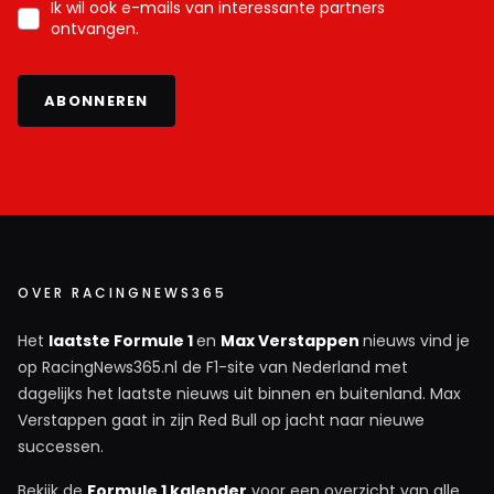
Ik wil ook e-mails van interessante partners
ontvangen.
ABONNEREN
OVER RACINGNEWS365
Het
laatste Formule 1
en
Max Verstappen
nieuws vind je
op RacingNews365.nl de F1-site van Nederland met
dagelijks het laatste nieuws uit binnen en buitenland. Max
Verstappen gaat in zijn Red Bull op jacht naar nieuwe
successen.
Bekijk de
Formule 1 kalender
voor een overzicht van alle