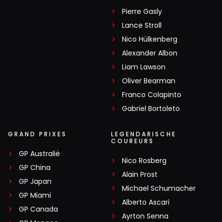
Pierre Gasly
Lance Stroll
Nico Hülkenberg
Alexander Albon
Liam Lawson
Oliver Bearman
Franco Colapinto
Gabriel Bortoleto
GRAND PRIXES
LEGENDARISCHE
COUREURS
GP Australië
Nico Rosberg
GP China
Alain Prost
GP Japan
Michael Schumacher
GP Miami
Alberto Ascari
GP Canada
Ayrton Senna