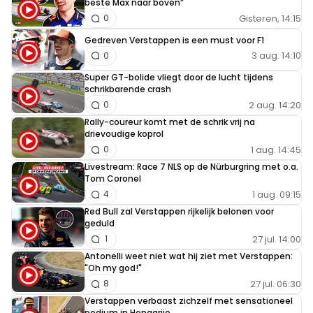
beste Max naar boven”
Gisteren, 14:15
0
Gedreven Verstappen is een must voor F1
3 aug. 14:10
0
Super GT-bolide vliegt door de lucht tijdens
schrikbarende crash
2 aug. 14:20
0
Rally-coureur komt met de schrik vrij na
drievoudige koprol
1 aug. 14:45
0
Livestream: Race 7 NLS op de Nürburgring met o.a.
Tom Coronel
1 aug. 09:15
4
Red Bull zal Verstappen rijkelijk belonen voor
geduld
27 jul. 14:00
1
Antonelli weet niet wat hij ziet met Verstappen:
"Oh my god!"
27 jul. 06:30
8
Verstappen verbaast zichzelf met sensationeel
podium in Hongarije