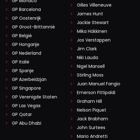
GP Monaco
Gilles Villeneuve
GP Barcelona
James Hunt
GP Oostenrijk
Jackie Stewart
GP Groot-Brittannië
Mika Häkkinen
GP België
Jos Verstappen
GP Hongarije
Jim Clark
GP Nederland
Niki Lauda
GP Italië
Nigel Mansell
GP Spanje
Stirling Moss
GP Azerbeidzjan
Juan Manuel Fangio
GP Singapore
Emerson Fittipaldi
GP Verenigde Staten
Graham Hill
GP Las Vegas
Nelson Piquet
GP Qatar
Jack Brabham
GP Abu Dhabi
John Surtees
Mario Andretti