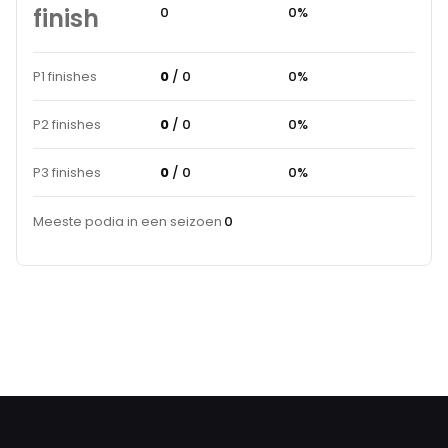
finish
0
0%
P1 finishes
0
/ 0
0%
P2 finishes
0
/ 0
0%
P3 finishes
0
/ 0
0%
Meeste podia in een seizoen
0