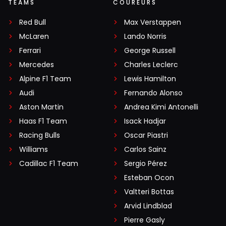
TEAMS
COUREURS
Red Bull
Max Verstappen
McLaren
Lando Norris
Ferrari
George Russell
Mercedes
Charles Leclerc
Alpine F1 Team
Lewis Hamilton
Audi
Fernando Alonso
Aston Martin
Andrea Kimi Antonelli
Haas F1 Team
Isack Hadjar
Racing Bulls
Oscar Piastri
Williams
Carlos Sainz
Cadillac F1 Team
Sergio Pérez
Esteban Ocon
Valtteri Bottas
Arvid Lindblad
Pierre Gasly