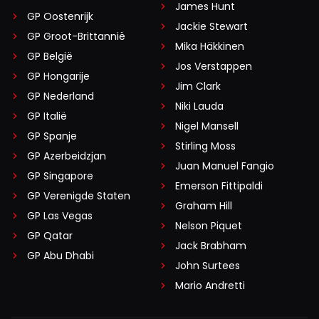
James Hunt
GP Oostenrijk
Jackie Stewart
GP Groot-Brittannië
Mika Häkkinen
GP België
Jos Verstappen
GP Hongarije
Jim Clark
GP Nederland
Niki Lauda
GP Italië
Nigel Mansell
GP Spanje
Stirling Moss
GP Azerbeidzjan
Juan Manuel Fangio
GP Singapore
Emerson Fittipaldi
GP Verenigde Staten
Graham Hill
GP Las Vegas
Nelson Piquet
GP Qatar
Jack Brabham
GP Abu Dhabi
John Surtees
Mario Andretti