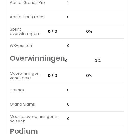
Aantal Grands Prix
1
Aantal sprintraces
0
Sprint
0
/ 0
0%
overwinningen
WK-punten
0
Overwinningen
0
0%
Overwinningen
0
/ 0
0%
vanaf pole
Hattricks
0
Grand Slams
0
Meeste overwinningen in
0
seizoen
Podium