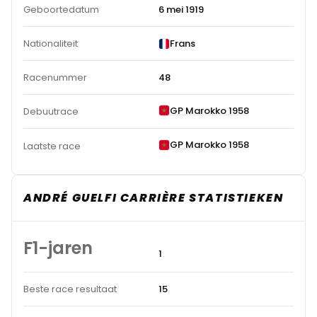
Geboortedatum
6 mei 1919
Nationaliteit
Frans
Racenummer
48
GP Marokko 1958
Debuutrace
GP Marokko 1958
Laatste race
ANDRÉ GUELFI CARRIÈRE STATISTIEKEN
F1-jaren
1
Beste race resultaat
15