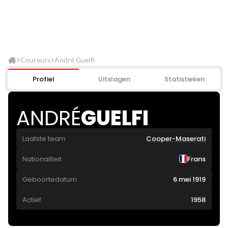
Coureurs
André Guelfi
Profiel
Uitslagen
Statistieken
ANDRÉ
GUELFI
Laatste team
Cooper-Maserati
Nationaliteit
Frans
Geboortedatum
6 mei 1919
Actief
1958