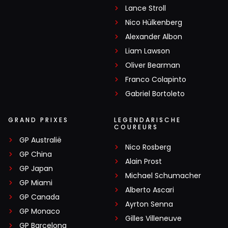
Lance Stroll
Nico Hülkenberg
Alexander Albon
Liam Lawson
Oliver Bearman
Franco Colapinto
Gabriel Bortoleto
GRAND PRIXES
LEGENDARISCHE
COUREURS
GP Australië
Nico Rosberg
GP China
Alain Prost
GP Japan
Michael Schumacher
GP Miami
Alberto Ascari
GP Canada
Ayrton Senna
GP Monaco
Gilles Villeneuve
GP Barcelona